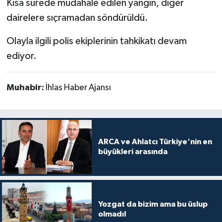
Kısa sürede müdahale edilen yangın, diğer
dairelere sıçramadan söndürüldü.
Olayla ilgili polis ekiplerinin tahkikatı devam
ediyor.
Muhabir:
İhlas Haber Ajansı
ARCA ve Ahlatcı Türkiye'nin en
büyükleri arasında
Yozgat da bizim ama bu üslup
olmadı!