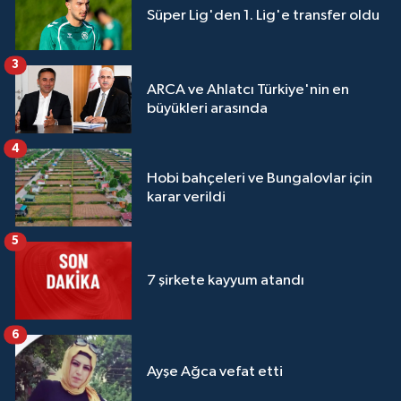
Süper Lig'den 1. Lig'e transfer oldu
3
ARCA ve Ahlatcı Türkiye'nin en
büyükleri arasında
4
Hobi bahçeleri ve Bungalovlar için
karar verildi
5
7 şirkete kayyum atandı
6
Ayşe Ağca vefat etti