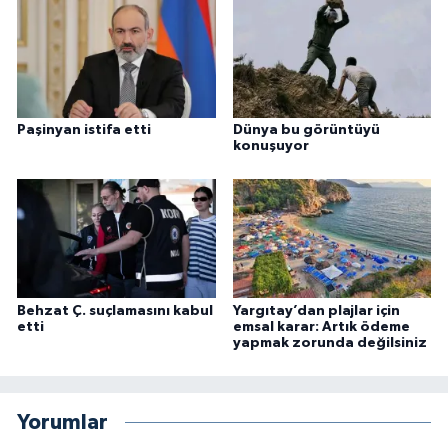
Paşinyan istifa etti
Dünya bu görüntüyü
konuşuyor
Behzat Ç. suçlamasını kabul
Yargıtay’dan plajlar için
etti
emsal karar: Artık ödeme
yapmak zorunda değilsiniz
Yorumlar