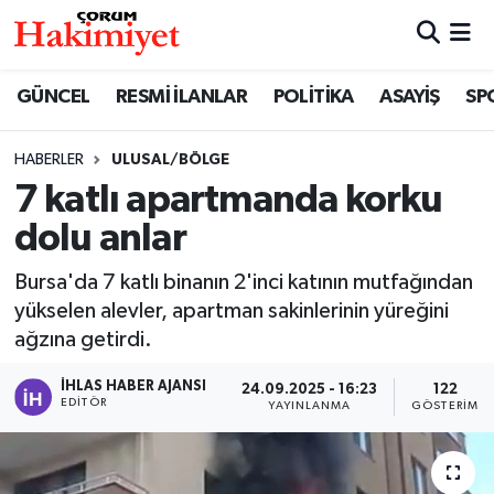
SPOR
Nöbetçi Eczaneler
GÜNCEL
RESMİ İLANLAR
POLİTİKA
ASAYİŞ
SP
POLİTİKA
Hava Durumu
HABERLER
ULUSAL/BÖLGE
7 katlı apartmanda korku
SAĞLIK
Çorum Namaz Vakitleri
dolu anlar
ASAYİŞ
Trafik Durumu
Bursa'da 7 katlı binanın 2'inci katının mutfağından
EKONOMİ
Süper Lig Puan Durumu ve Fikstür
yükselen alevler, apartman sakinlerinin yüreğini
ağzına getirdi.
GÜNCEL
Tüm Manşetler
İHLAS HABER AJANSI
24.09.2025 - 16:23
122
EDITÖR
YAYINLANMA
GÖSTERIM
AKTÜEL
Son Dakika Haberleri
EĞİTİM
Haber Arşivi