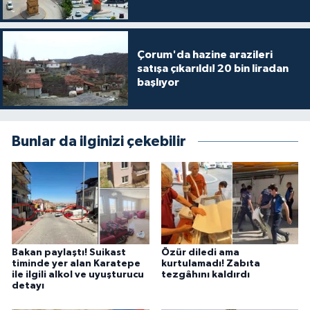
Çorum'da hazine arazileri
satışa çıkarıldı! 20 bin liradan
başlıyor
Bunlar da ilginizi çekebilir
Bakan paylaştı! Suikast
Özür diledi ama
timinde yer alan Karatepe
kurtulamadı! Zabıta
ile ilgili alkol ve uyuşturucu
tezgâhını kaldırdı
detayı