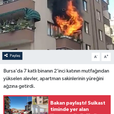
İLÇELER
OTOPARK
TEKNOLOJİ
Paylaş
-
+
A
A
Bursa'da 7 katlı binanın 2'inci katının mutfağından
yükselen alevler, apartman sakinlerinin yüreğini
ağzına getirdi.
Bakan paylaştı! Suikast
timinde yer alan