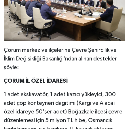
Çorum merkez ve ilçelerine Çevre Şehircilik ve
İklim Değişikliği Bakanlığı’ndan alınan destekler
şöyle:
ÇORUM İL ÖZEL İDARESİ
1 adet ekskavatör, 1 adet kazıcı yükleyici, 300
adet çöp konteyneri dağıtımı (Kargı ve Alaca il
özel idareye 50'şer adet) Boğazkale ilçesi çevre
düzenlemesi için 5 milyon TL hibe, Osmancık
tarihi hamamı için 5 milyon TL kaynak aktarımı,