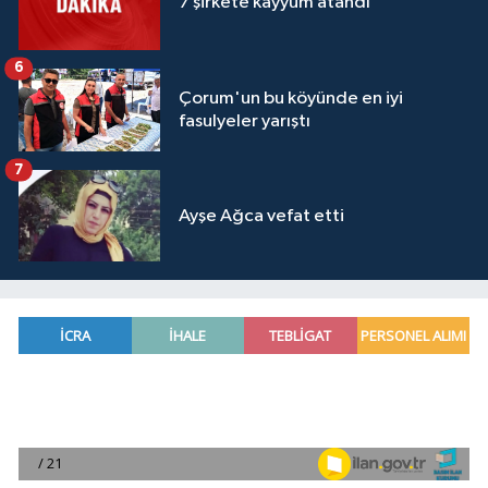
7 şirkete kayyum atandı
6
Çorum'un bu köyünde en iyi
fasulyeler yarıştı
7
Ayşe Ağca vefat etti