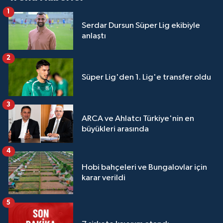
1
Serdar Dursun Süper Lig ekibiyle
anlaştı
2
Süper Lig'den 1. Lig'e transfer oldu
3
ARCA ve Ahlatcı Türkiye'nin en
büyükleri arasında
4
Hobi bahçeleri ve Bungalovlar için
karar verildi
5