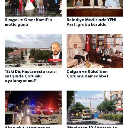
Simge ile Ömer Kamil’in
Belediye Meclisinde YENİ
mutlu günü
Parti grubu kuruldu
‘Eski Diş Hastanesi arazisi
Çalgan ve Külcü’den
satışında Çorumlu
Çorum’a dair sohbet
oyalanıyor mu?'
Akaryakıt istasyonuna
İkinci etap 10 Ağustos'ta