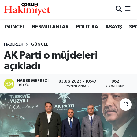
SPOR
Nöbetçi Eczaneler
GÜNCEL
RESMİ İLANLAR
POLİTİKA
ASAYİŞ
SP
POLİTİKA
Hava Durumu
HABERLER
GÜNCEL
AK Parti o müjdeleri
SAĞLIK
Çorum Namaz Vakitleri
açıkladı
ASAYİŞ
Trafik Durumu
HABER MERKEZI
03.06.2025 - 10:47
862
EKONOMİ
Süper Lig Puan Durumu ve Fikstür
EDITÖR
YAYINLANMA
GÖSTERIM
GÜNCEL
Tüm Manşetler
AKTÜEL
Son Dakika Haberleri
EĞİTİM
Haber Arşivi