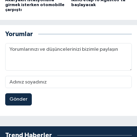
girmek isterken otomobille
başlayacak
çarpıştı
Yorumlar
Gönder
Trend Haberler