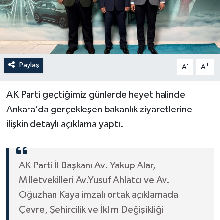
İLÇELER
OTOPARK
Paylaş
-
+
TEKNOLOJİ
A
A
AK Parti geçtiğimiz günlerde heyet halinde
Ankara’da gerçekleşen bakanlık ziyaretlerine
ilişkin detaylı açıklama yaptı.
AK Parti İl Başkanı Av. Yakup Alar,
Milletvekilleri Av.Yusuf Ahlatcı ve Av.
Oğuzhan Kaya imzalı ortak açıklamada
Çevre, Şehircilik ve İklim Değişikliği