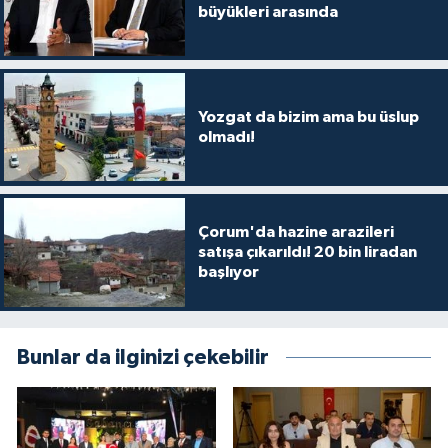
büyükleri arasında
Yozgat da bizim ama bu üslup
olmadı!
Çorum'da hazine arazileri
satışa çıkarıldı! 20 bin liradan
başlıyor
Bunlar da ilginizi çekebilir