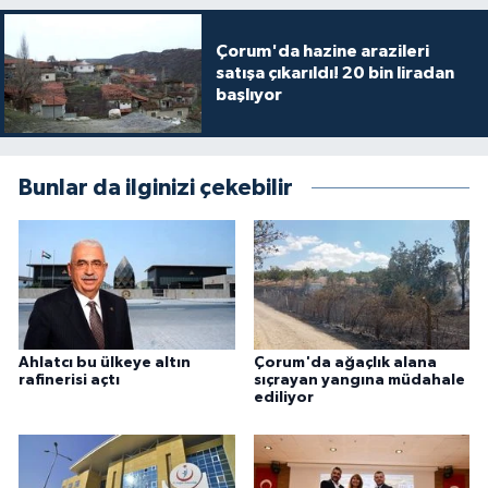
Çorum'da hazine arazileri
satışa çıkarıldı! 20 bin liradan
başlıyor
Bunlar da ilginizi çekebilir
Ahlatcı bu ülkeye altın
Çorum'da ağaçlık alana
rafinerisi açtı
sıçrayan yangına müdahale
ediliyor