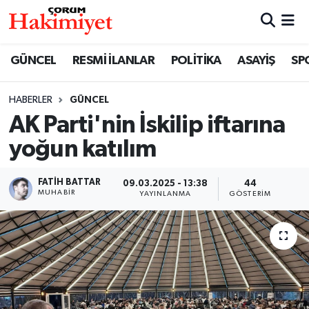
SPOR
Nöbetçi Eczaneler
GÜNCEL
RESMİ İLANLAR
POLİTİKA
ASAYİŞ
SP
POLİTİKA
Hava Durumu
HABERLER
GÜNCEL
AK Parti'nin İskilip iftarına
SAĞLIK
Çorum Namaz Vakitleri
yoğun katılım
ASAYİŞ
Trafik Durumu
FATIH BATTAR
09.03.2025 - 13:38
44
EKONOMİ
Süper Lig Puan Durumu ve Fikstür
MUHABIR
YAYINLANMA
GÖSTERIM
GÜNCEL
Tüm Manşetler
AKTÜEL
Son Dakika Haberleri
EĞİTİM
Haber Arşivi