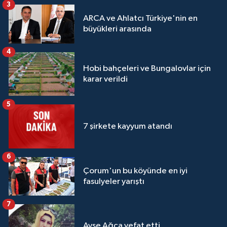
3
ARCA ve Ahlatcı Türkiye'nin en
büyükleri arasında
4
Hobi bahçeleri ve Bungalovlar için
karar verildi
5
7 şirkete kayyum atandı
6
Çorum'un bu köyünde en iyi
fasulyeler yarıştı
7
Ayşe Ağca vefat etti