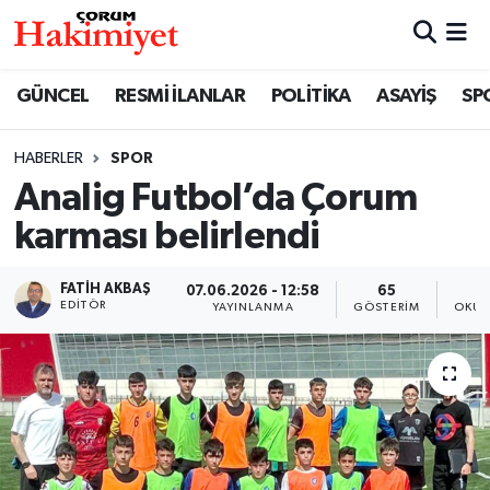
SPOR
Nöbetçi Eczaneler
GÜNCEL
RESMİ İLANLAR
POLİTİKA
ASAYİŞ
SP
POLİTİKA
Hava Durumu
HABERLER
SPOR
Analig Futbol’da Çorum
SAĞLIK
Çorum Namaz Vakitleri
karması belirlendi
ASAYİŞ
Trafik Durumu
FATIH AKBAŞ
07.06.2026 - 12:58
65
EKONOMİ
Süper Lig Puan Durumu ve Fikstür
EDITÖR
YAYINLANMA
GÖSTERIM
OKUN
GÜNCEL
Tüm Manşetler
AKTÜEL
Son Dakika Haberleri
EĞİTİM
Haber Arşivi