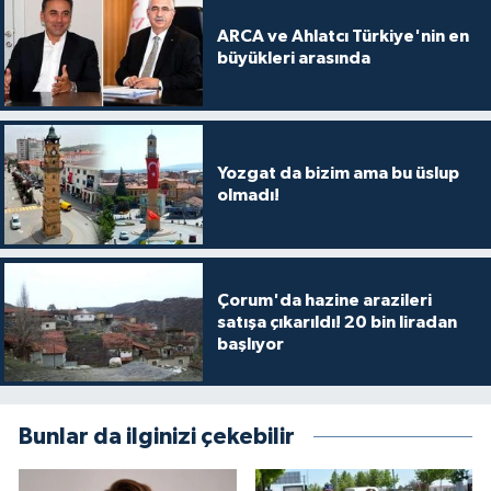
ARCA ve Ahlatcı Türkiye'nin en
büyükleri arasında
Yozgat da bizim ama bu üslup
olmadı!
Çorum'da hazine arazileri
satışa çıkarıldı! 20 bin liradan
başlıyor
Bunlar da ilginizi çekebilir