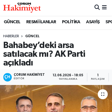
SPOR
Nöbetçi Eczaneler
GÜNCEL
RESMİ İLANLAR
POLİTİKA
ASAYİŞ
SP
POLİTİKA
Hava Durumu
HABERLER
GÜNCEL
Bahabey’deki arsa
SAĞLIK
Çorum Namaz Vakitleri
satılacak mı? AK Parti
ASAYİŞ
Trafik Durumu
açıkladı
EKONOMİ
Süper Lig Puan Durumu ve Fikstür
ÇORUM HAKIMIYET
12.06.2026 - 18:05
1
EDITÖR
YAYINLANMA
PAYLAŞIM
GÜNCEL
Tüm Manşetler
AKTÜEL
Son Dakika Haberleri
EĞİTİM
Haber Arşivi