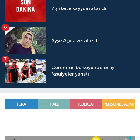
7 şirkete kayyum atandı
6
Ayşe Ağca vefat etti
7
Çorum'un bu köyünde en iyi
fasulyeler yarıştı