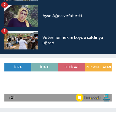
6
Ayşe Ağca vefat etti
7
Veteriner hekim köyde saldırıya
uğradı