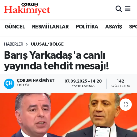
SPOR
Nöbetçi Eczaneler
GÜNCEL
RESMİ İLANLAR
POLİTİKA
ASAYİŞ
SP
POLİTİKA
Hava Durumu
HABERLER
ULUSAL/BÖLGE
Barış Yarkadaş'a canlı
SAĞLIK
Çorum Namaz Vakitleri
yayında tehdit mesajı!
ASAYİŞ
Trafik Durumu
ÇORUM HAKIMIYET
07.09.2025 - 14:28
142
EKONOMİ
Süper Lig Puan Durumu ve Fikstür
EDITÖR
YAYINLANMA
GÖSTERIM
GÜNCEL
Tüm Manşetler
AKTÜEL
Son Dakika Haberleri
EĞİTİM
Haber Arşivi