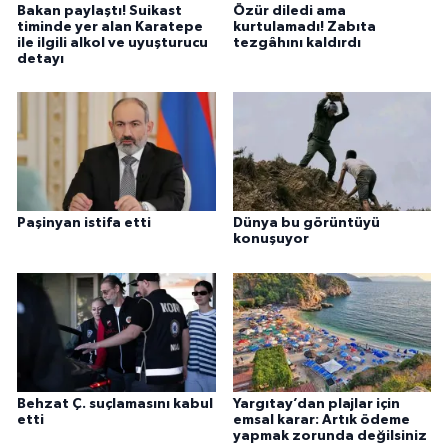
Bakan paylaştı! Suikast
Özür diledi ama
timinde yer alan Karatepe
kurtulamadı! Zabıta
ile ilgili alkol ve uyuşturucu
tezgâhını kaldırdı
detayı
Paşinyan istifa etti
Dünya bu görüntüyü
konuşuyor
Behzat Ç. suçlamasını kabul
Yargıtay’dan plajlar için
etti
emsal karar: Artık ödeme
yapmak zorunda değilsiniz