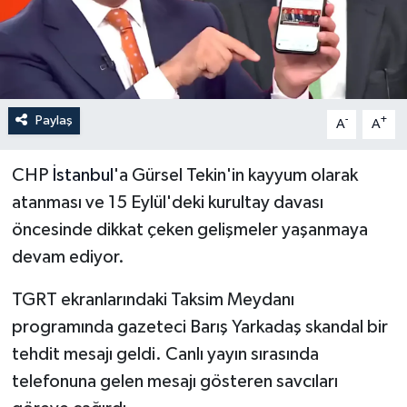
İLÇELER
OTOPARK
Paylaş
-
+
TEKNOLOJİ
A
A
CHP
İstanbul
'a Gürsel Tekin'in kayyum olarak
atanması ve 15 Eylül'deki kurultay davası
öncesinde dikkat çeken gelişmeler yaşanmaya
devam ediyor.
TGRT ekranlarındaki Taksim Meydanı
programında gazeteci Barış Yarkadaş skandal bir
tehdit mesajı geldi. Canlı yayın sırasında
telefonuna gelen mesajı gösteren savcıları