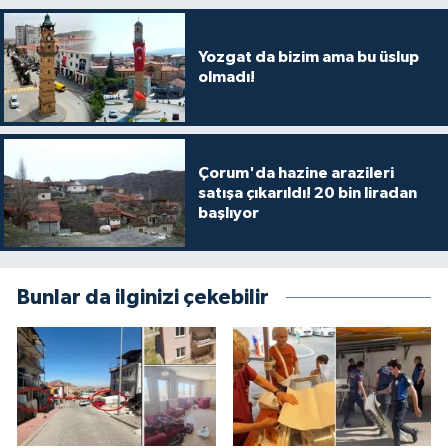
Yozgat da bizim ama bu üslup
olmadı!
Çorum'da hazine arazileri
satışa çıkarıldı! 20 bin liradan
başlıyor
Bunlar da ilginizi çekebilir