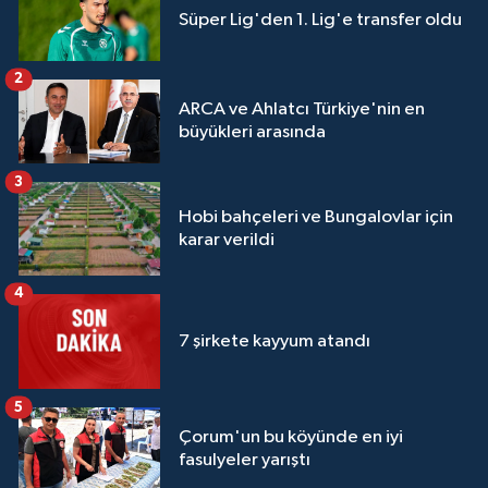
Süper Lig'den 1. Lig'e transfer oldu
2
ARCA ve Ahlatcı Türkiye'nin en
büyükleri arasında
3
Hobi bahçeleri ve Bungalovlar için
karar verildi
4
7 şirkete kayyum atandı
5
Çorum'un bu köyünde en iyi
fasulyeler yarıştı