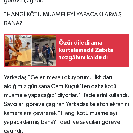
göreve çağırdı.
"HANGİ KÖTÜ MUAMELEYİ YAPACAKLARMIŞ
BANA?"
Özür diledi ama
kurtulamadı! Zabıta
tezgâhını kaldırdı
Yarkadaş "Gelen mesajı okuyorum. 'İktidarı
aldığımız gün sana Cem Küçük'ten daha kötü
muamele yapacağız' diyorlar." ifadelerini kullandı.
Savcıları göreve çağıran Yarkadaş telefon ekranını
kameralara çevirerek "Hangi kötü muameleyi
yapacaklarmış bana?" dedi ve savcıları göreve
çağırdı.