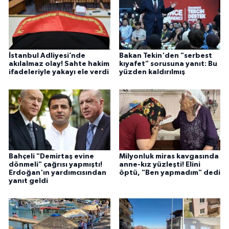
İstanbul Adliyesi’nde
Bakan Tekin'den "serbest
akılalmaz olay! Sahte hakim
kıyafet" sorusuna yanıt: Bu
ifadeleriyle yakayı ele verdi
yüzden kaldırılmış
Bahçeli "Demirtaş evine
Milyonluk miras kavgasında
dönmeli" çağrısı yapmıştı!
anne-kız yüzleşti! Elini
Erdoğan'ın yardımcısından
öptü, "Ben yapmadım" dedi
yanıt geldi