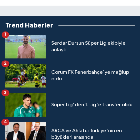
Trend Haberler
1
Serdar Dursun Süper Lig ekibiyle
anlaştı
2
Çorum FK Fenerbahçe'ye mağlup
oldu
3
Süper Lig'den 1. Lig'e transfer oldu
4
ARCA ve Ahlatcı Türkiye'nin en
büyükleri arasında