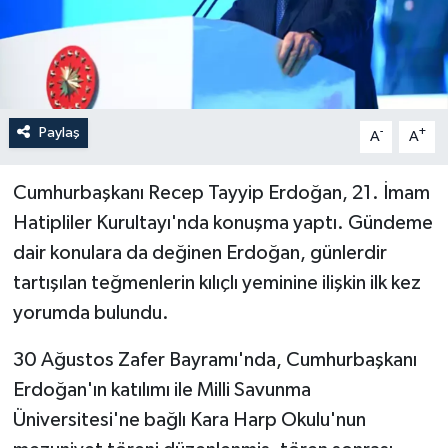
İLÇELER
OTOPARK
Paylaş
-
+
TEKNOLOJİ
A
A
Cumhurbaşkanı Recep Tayyip Erdoğan, 21. İmam
Hatipliler Kurultayı'nda konuşma yaptı. Gündeme
dair konulara da değinen Erdoğan, günlerdir
tartışılan teğmenlerin kılıçlı yeminine ilişkin ilk kez
yorumda bulundu.
30 Ağustos Zafer Bayramı'nda, Cumhurbaşkanı
Erdoğan'ın katılımı ile Milli Savunma
Üniversitesi'ne bağlı Kara Harp Okulu'nun