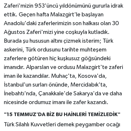
Zaferi'mizin 953'üncü yıldönümünü gururla idrak
ettik. Geçen hafta Malazgirt'le başlayan
Anadolu'daki zaferlerimizin son halkası olan 30
Ağustos Zaferi'mizi yine coşkuyla kutladık.
Burada şu hususun altını çizmek isterim; Türk
askerini, Türk ordusunu tarihte muhteşem
zaferlere götüren hiç kuşkusuz göğsündeki
imanıdır. Alparslan ve ordusu Malazgirt'te zaferi
iman ile kazandılar. Muhaç'ta, Kosova'da,
İstanbul'un surları önünde, Mercidabık'ta,
İnebahtı'nda, Çanakkale'de Sakarya'da ve daha
nicesinde ordumuz imanı ile zafer kazandı.
"15 TEMMUZ'DA BİZ BU HAİNLERİ TEMİZLEDİK"
Türk Silahlı Kuvvetleri demek peygamber ocağı