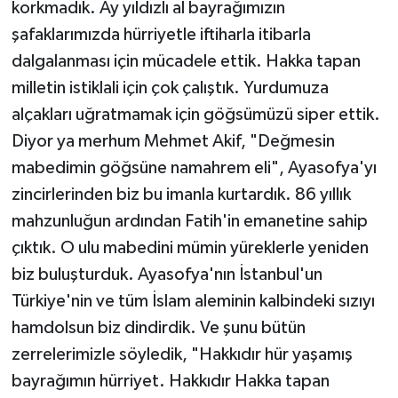
korkmadık. Ay yıldızlı al bayrağımızın
şafaklarımızda hürriyetle iftiharla itibarla
dalgalanması için mücadele ettik. Hakka tapan
milletin istiklali için çok çalıştık. Yurdumuza
alçakları uğratmamak için göğsümüzü siper ettik.
Diyor ya merhum Mehmet Akif, "Değmesin
mabedimin göğsüne namahrem eli", Ayasofya'yı
zincirlerinden biz bu imanla kurtardık. 86 yıllık
mahzunluğun ardından Fatih'in emanetine sahip
çıktık. O ulu mabedini mümin yüreklerle yeniden
biz buluşturduk. Ayasofya'nın İstanbul'un
Türkiye'nin ve tüm İslam aleminin kalbindeki sızıyı
hamdolsun biz dindirdik. Ve şunu bütün
zerrelerimizle söyledik, "Hakkıdır hür yaşamış
bayrağımın hürriyet. Hakkıdır Hakka tapan