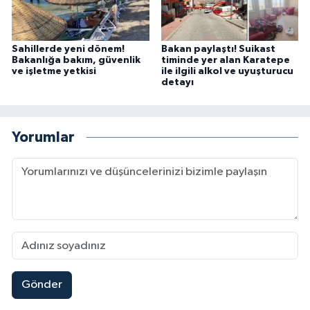
Sahillerde yeni dönem!
Bakan paylaştı! Suikast
Bakanlığa bakım, güvenlik
timinde yer alan Karatepe
ve işletme yetkisi
ile ilgili alkol ve uyuşturucu
detayı
Yorumlar
Gönder