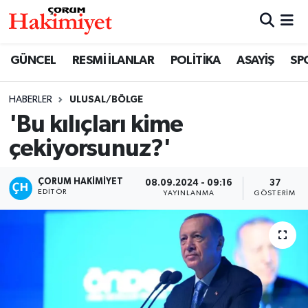
SPOR
Nöbetçi Eczaneler
GÜNCEL
RESMİ İLANLAR
POLİTİKA
ASAYİŞ
SP
POLİTİKA
Hava Durumu
HABERLER
ULUSAL/BÖLGE
'Bu kılıçları kime
SAĞLIK
Çorum Namaz Vakitleri
çekiyorsunuz?'
ASAYİŞ
Trafik Durumu
ÇORUM HAKIMIYET
08.09.2024 - 09:16
37
EKONOMİ
Süper Lig Puan Durumu ve Fikstür
EDITÖR
YAYINLANMA
GÖSTERIM
GÜNCEL
Tüm Manşetler
AKTÜEL
Son Dakika Haberleri
EĞİTİM
Haber Arşivi