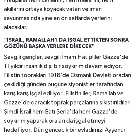
Hatipliler hem canlarını, hem mallarını, hem
akıllarını ortaya koyacak vatan ve iman
savunmasında yine en ön saflarda yerlerini
alacaklar.
"İSRAİL, RAMALLAH'I DA İŞGAL ETTİKTEN SONRA
GÖZÜNÜ BAŞKA YERLERE DİKECEK"
Sevgili gençler, sevgili İmam Hatipliler Gazze'de
11 yıldır insanlık dışı bir soykırım devam ediyor.
Filistin toprakları 1918'de Osmanlı Devleti oradan
çekildiği günden bugüne siyonistler tarafından
karış karış işgal ediliyor. Filistinliler, Ramallah ve
Gazze'de daracık toprak parçalarına sıkıştırıldılar.
Şimdi İsrail hem Batı Şeria'da hem Gazze'de
soykırım yaparak oraları da işgal etmeyi
hedefliyor. Dün gencecik bir evladımızı Ayşenur