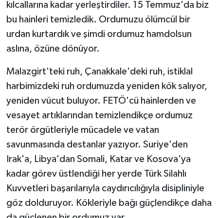
kılcallarına kadar yerleştirdiler. 15 Temmuz'da biz
bu hainleri temizledik. Ordumuzu ölümcül bir
urdan kurtardık ve şimdi ordumuz hamdolsun
aslına, özüne dönüyor.
Malazgirt'teki ruh, Çanakkale'deki ruh, istiklal
harbimizdeki ruh ordumuzda yeniden kök salıyor,
yeniden vücut buluyor. FETÖ'cü hainlerden ve
vesayet artıklarından temizlendikçe ordumuz
terör örgütleriyle mücadele ve vatan
savunmasında destanlar yazıyor. Suriye'den
Irak'a, Libya'dan Somali, Katar ve Kosova'ya
kadar görev üstlendiği her yerde Türk Silahlı
Kuvvetleri başarılarıyla caydırıcılığıyla disipliniyle
göz dolduruyor. Kökleriyle bağı güçlendikçe daha
da güçlenen bir ordumuz var.