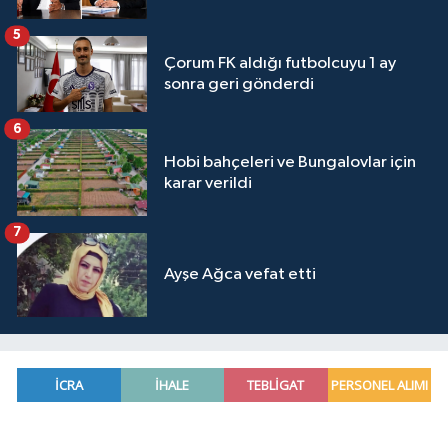
5
Çorum FK aldığı futbolcuyu 1 ay
sonra geri gönderdi
6
Hobi bahçeleri ve Bungalovlar için
karar verildi
7
Ayşe Ağca vefat etti