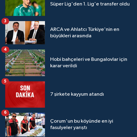
Süper Lig'den 1. Lig'e transfer oldu
3
ARCA ve Ahlatcı Türkiye'nin en
büyükleri arasında
4
Hobi bahçeleri ve Bungalovlar için
karar verildi
5
7 şirkete kayyum atandı
6
Çorum'un bu köyünde en iyi
fasulyeler yarıştı