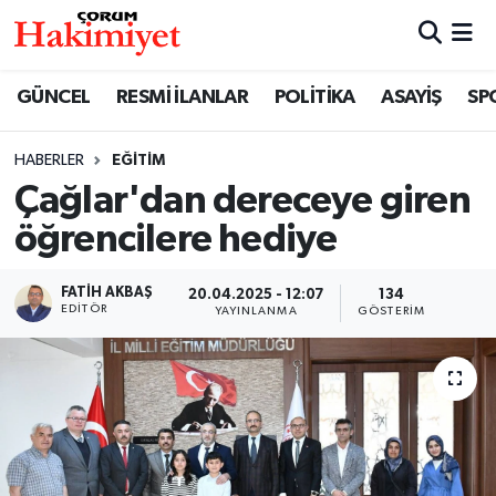
SPOR
Nöbetçi Eczaneler
GÜNCEL
RESMİ İLANLAR
POLİTİKA
ASAYİŞ
SP
POLİTİKA
Hava Durumu
HABERLER
EĞİTİM
Çağlar'dan dereceye giren
SAĞLIK
Çorum Namaz Vakitleri
öğrencilere hediye
ASAYİŞ
Trafik Durumu
FATIH AKBAŞ
20.04.2025 - 12:07
134
EKONOMİ
Süper Lig Puan Durumu ve Fikstür
EDITÖR
YAYINLANMA
GÖSTERIM
GÜNCEL
Tüm Manşetler
AKTÜEL
Son Dakika Haberleri
EĞİTİM
Haber Arşivi