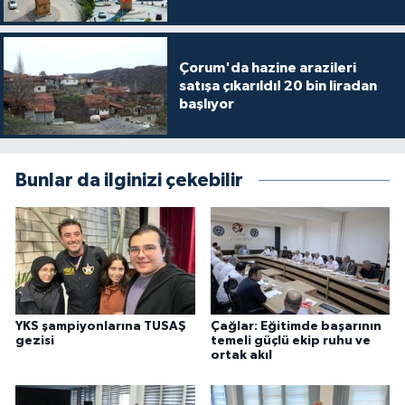
Çorum'da hazine arazileri
satışa çıkarıldı! 20 bin liradan
başlıyor
Bunlar da ilginizi çekebilir
YKS şampiyonlarına TUSAŞ
Çağlar: Eğitimde başarının
gezisi
temeli güçlü ekip ruhu ve
ortak akıl