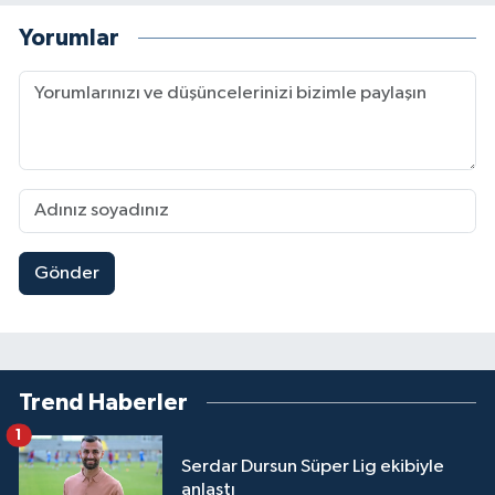
Yorumlar
Gönder
Trend Haberler
1
Serdar Dursun Süper Lig ekibiyle
anlaştı