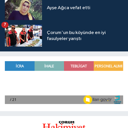
Ayşe Ağca vefat etti
7
Çorum'un bu köyünde en iyi
fasulyeler yarıştı