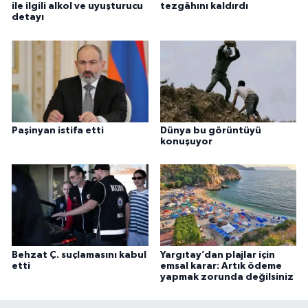
ile ilgili alkol ve uyuşturucu
tezgâhını kaldırdı
detayı
Paşinyan istifa etti
Dünya bu görüntüyü
konuşuyor
Behzat Ç. suçlamasını kabul
Yargıtay’dan plajlar için
etti
emsal karar: Artık ödeme
yapmak zorunda değilsiniz