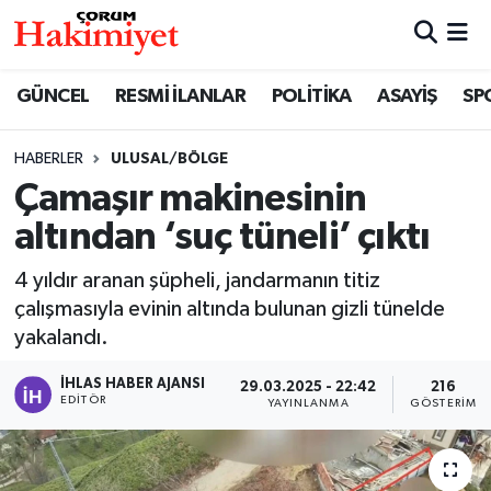
SPOR
Nöbetçi Eczaneler
GÜNCEL
RESMİ İLANLAR
POLİTİKA
ASAYİŞ
SP
POLİTİKA
Hava Durumu
HABERLER
ULUSAL/BÖLGE
Çamaşır makinesinin
SAĞLIK
Çorum Namaz Vakitleri
altından ‘suç tüneli’ çıktı
ASAYİŞ
Trafik Durumu
4 yıldır aranan şüpheli, jandarmanın titiz
EKONOMİ
Süper Lig Puan Durumu ve Fikstür
çalışmasıyla evinin altında bulunan gizli tünelde
yakalandı.
GÜNCEL
Tüm Manşetler
İHLAS HABER AJANSI
29.03.2025 - 22:42
216
EDITÖR
YAYINLANMA
GÖSTERIM
AKTÜEL
Son Dakika Haberleri
EĞİTİM
Haber Arşivi