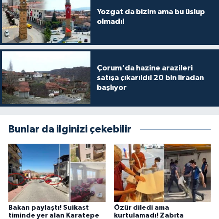
Yozgat da bizim ama bu üslup
olmadı!
Çorum'da hazine arazileri
satışa çıkarıldı! 20 bin liradan
başlıyor
Bunlar da ilginizi çekebilir
Bakan paylaştı! Suikast
Özür diledi ama
timinde yer alan Karatepe
kurtulamadı! Zabıta