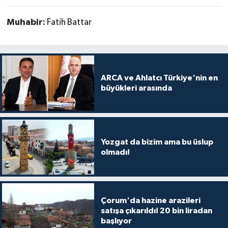
Muhabir:
Fatih Battar
ARCA ve Ahlatcı Türkiye'nin en
büyükleri arasında
Yozgat da bizim ama bu üslup
olmadı!
Çorum'da hazine arazileri
satışa çıkarıldı! 20 bin liradan
başlıyor