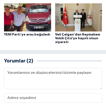
YENİ Parti'ye araç bağışladı
Vali Çalgan’dan Kaymakam
Vekili Çitci’ye hayırlı olsun
ziyareti
Yorumlar (2)