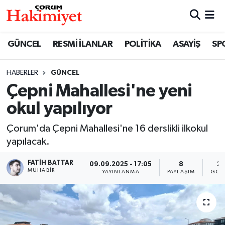
SPOR
Nöbetçi Eczaneler
GÜNCEL
RESMİ İLANLAR
POLİTİKA
ASAYİŞ
SP
POLİTİKA
Hava Durumu
HABERLER
GÜNCEL
Çepni Mahallesi'ne yeni
SAĞLIK
Çorum Namaz Vakitleri
okul yapılıyor
ASAYİŞ
Trafik Durumu
Çorum'da Çepni Mahallesi'ne 16 derslikli ilkokul
EKONOMİ
Süper Lig Puan Durumu ve Fikstür
yapılacak.
FATIH BATTAR
09.09.2025 - 17:05
8
2
GÜNCEL
Tüm Manşetler
MUHABIR
YAYINLANMA
PAYLAŞIM
GÖS
AKTÜEL
Son Dakika Haberleri
EĞİTİM
Haber Arşivi