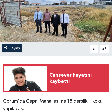
İLÇELER
OTOPARK
TEKNOLOJİ
Paylaş
-
+
A
A
Cansever hayatını
kaybetti
Çorum'da Çepni Mahallesi'ne 16 derslikli ilkokul
yapılacak.