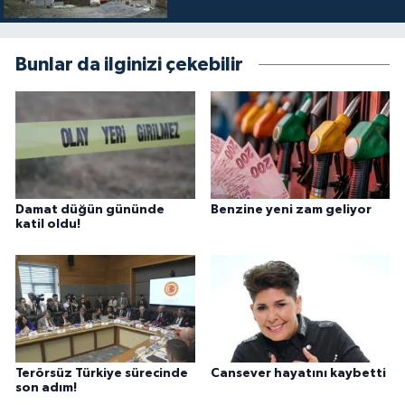
Bunlar da ilginizi çekebilir
Damat düğün gününde
Benzine yeni zam geliyor
katil oldu!
Terörsüz Türkiye sürecinde
Cansever hayatını kaybetti
son adım!