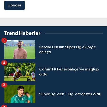
Gönder
Trend Haberler
1
Serdar Dursun Süper Lig ekibiyle
anlaştı
2
Çorum FK Fenerbahçe'ye mağlup
oldu
3
Süper Lig'den 1. Lig'e transfer oldu