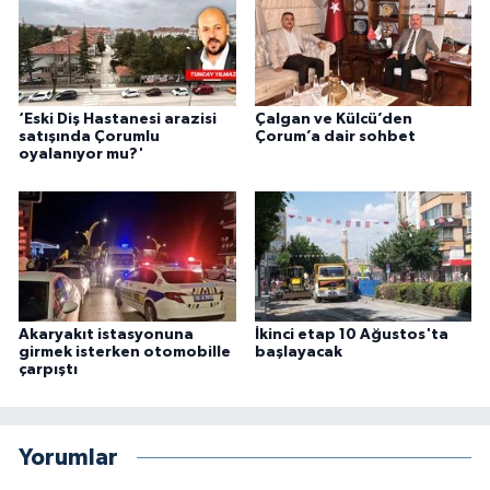
‘Eski Diş Hastanesi arazisi
Çalgan ve Külcü’den
satışında Çorumlu
Çorum’a dair sohbet
oyalanıyor mu?'
Akaryakıt istasyonuna
İkinci etap 10 Ağustos'ta
girmek isterken otomobille
başlayacak
çarpıştı
Yorumlar