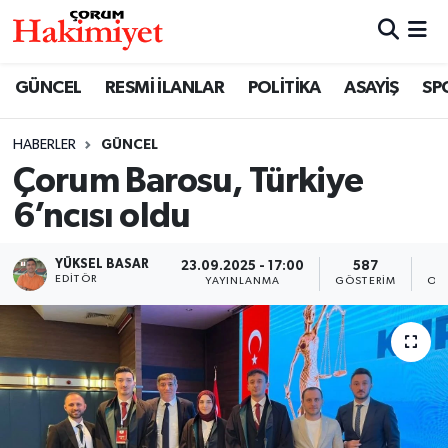
SPOR
Nöbetçi Eczaneler
GÜNCEL
RESMİ İLANLAR
POLİTİKA
ASAYİŞ
SP
POLİTİKA
Hava Durumu
HABERLER
GÜNCEL
Çorum Barosu, Türkiye
SAĞLIK
Çorum Namaz Vakitleri
6’ncısı oldu
ASAYİŞ
Trafik Durumu
YÜKSEL BASAR
23.09.2025 - 17:00
587
EKONOMİ
Süper Lig Puan Durumu ve Fikstür
EDITÖR
YAYINLANMA
GÖSTERIM
OK
GÜNCEL
Tüm Manşetler
AKTÜEL
Son Dakika Haberleri
EĞİTİM
Haber Arşivi