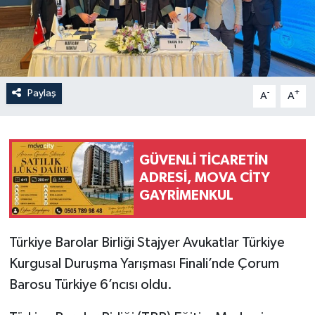
İLÇELER
OTOPARK
Paylaş
-
+
TEKNOLOJİ
A
A
GÜVENLİ TİCARETİN
ADRESİ, MOVA CİTY
GAYRİMENKUL
Türkiye Barolar Birliği Stajyer Avukatlar Türkiye
Kurgusal Duruşma Yarışması Finali’nde Çorum
Barosu Türkiye 6’ncısı oldu.