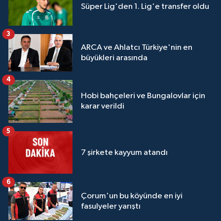
Süper Lig'den 1. Lig'e transfer oldu
3
ARCA ve Ahlatcı Türkiye'nin en
büyükleri arasında
4
Hobi bahçeleri ve Bungalovlar için
karar verildi
5
7 şirkete kayyum atandı
6
Çorum'un bu köyünde en iyi
fasulyeler yarıştı