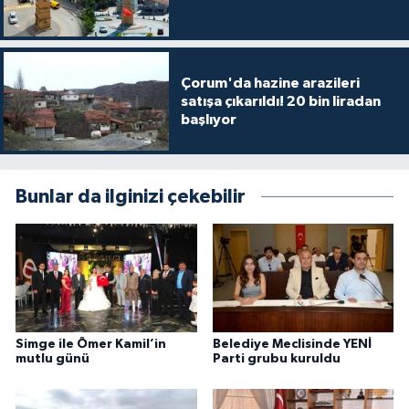
Çorum'da hazine arazileri
satışa çıkarıldı! 20 bin liradan
başlıyor
Bunlar da ilginizi çekebilir
Simge ile Ömer Kamil’in
Belediye Meclisinde YENİ
mutlu günü
Parti grubu kuruldu