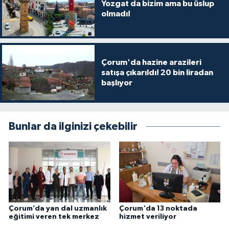
Yozgat da bizim ama bu üslup
olmadı!
Çorum'da hazine arazileri
satışa çıkarıldı! 20 bin liradan
başlıyor
Bunlar da ilginizi çekebilir
Çorum’da yan dal uzmanlık
Çorum'da 13 noktada
eğitimi veren tek merkez
hizmet veriliyor