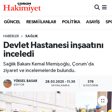
SPOR
Nöbetçi Eczaneler
GÜNCEL
RESMİ İLANLAR
POLİTİKA
ASAYİŞ
SP
POLİTİKA
Hava Durumu
HABERLER
SAĞLIK
Devlet Hastanesi inşaatını
SAĞLIK
Çorum Namaz Vakitleri
inceledi
ASAYİŞ
Trafik Durumu
Sağlık Bakanı Kemal Memişoğlu, Çorum'da
EKONOMİ
Süper Lig Puan Durumu ve Fikstür
ziyaret ve incelemelerde bulundu.
YÜKSEL BASAR
28.03.2025 - 11:30
376
GÜNCEL
Tüm Manşetler
EDITÖR
YAYINLANMA
GÖSTERIM
AKTÜEL
Son Dakika Haberleri
EĞİTİM
Haber Arşivi