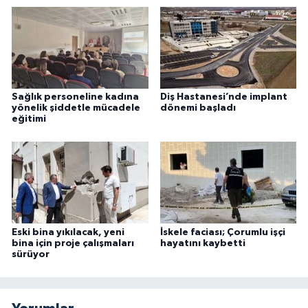
Sağlık personeline kadına
Diş Hastanesi’nde implant
yönelik şiddetle mücadele
dönemi başladı
eğitimi
Eski bina yıkılacak, yeni
İskele faciası; Çorumlu işçi
bina için proje çalışmaları
hayatını kaybetti
sürüyor