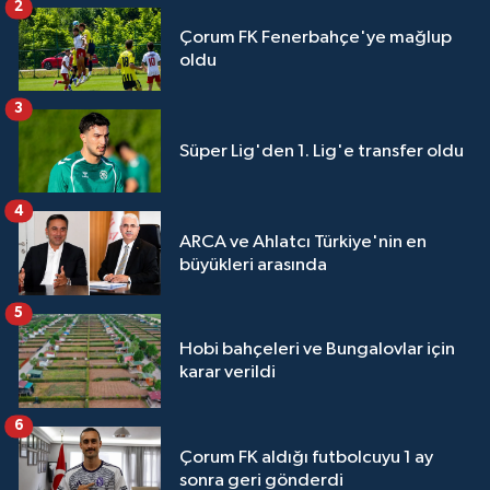
2
Çorum FK Fenerbahçe'ye mağlup
oldu
3
Süper Lig'den 1. Lig'e transfer oldu
4
ARCA ve Ahlatcı Türkiye'nin en
büyükleri arasında
5
Hobi bahçeleri ve Bungalovlar için
karar verildi
6
Çorum FK aldığı futbolcuyu 1 ay
sonra geri gönderdi