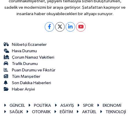
corumhakimiyetnet, yepyeni temasıyla sizleri buluştururken,
sadelik ve modernizmi bir araya getiriyor. Şatafattan kaçınıyor ve
insanlara haber okuyabilecekleri bir altyapı sunuyor.
Nöbetçi Eczaneler
Hava Durumu
Çorum Namaz Vakitleri
Trafik Durumu
Puan Durumu ve Fikstür
Tüm Manşetler
Son Dakika Haberleri
Haber Arşivi
GÜNCEL
POLİTİKA
ASAYİŞ
SPOR
EKONOMİ
SAĞLIK
OTOPARK
EĞİTİM
AKTÜEL
TEKNOLOJİ