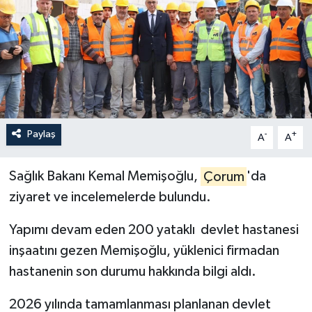
İLÇELER
OTOPARK
TEKNOLOJİ
Paylaş
-
+
A
A
Sağlık Bakanı Kemal Memişoğlu,
Çorum
'da
ziyaret ve incelemelerde bulundu.
Yapımı devam eden 200 yataklı devlet hastanesi
inşaatını gezen Memişoğlu, yüklenici firmadan
hastanenin son durumu hakkında bilgi aldı.
2026 yılında tamamlanması planlanan devlet