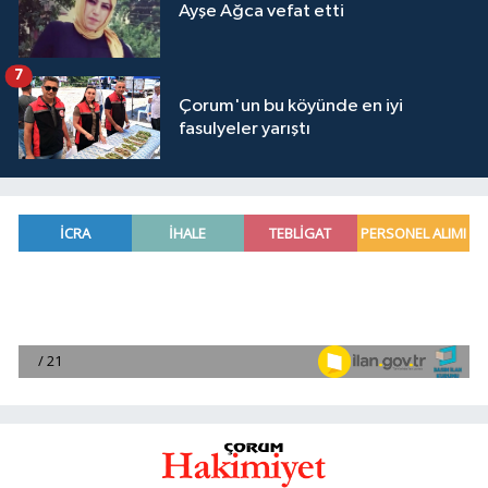
Ayşe Ağca vefat etti
7
Çorum'un bu köyünde en iyi
fasulyeler yarıştı