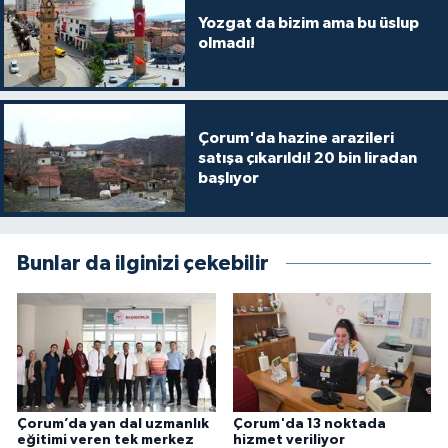
Yozgat da bizim ama bu üslup
olmadı!
Çorum'da hazine arazileri
satışa çıkarıldı! 20 bin liradan
başlıyor
Bunlar da ilginizi çekebilir
Çorum’da yan dal uzmanlık
Çorum'da 13 noktada
eğitimi veren tek merkez
hizmet veriliyor