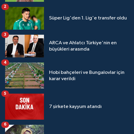
2
Süper Lig'den 1. Lig'e transfer oldu
3
ARCA ve Ahlatcı Türkiye'nin en
büyükleri arasında
4
Hobi bahçeleri ve Bungalovlar için
karar verildi
5
7 şirkete kayyum atandı
6