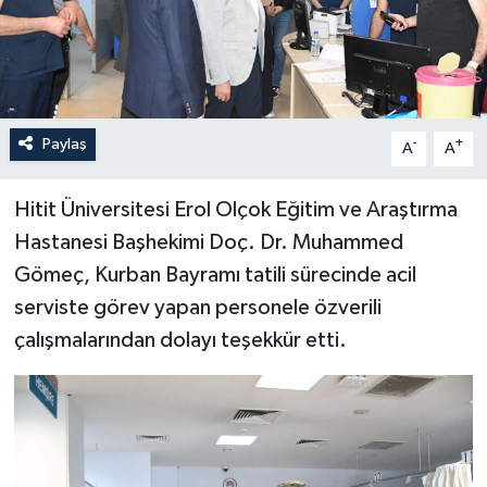
İLÇELER
OTOPARK
Paylaş
-
+
TEKNOLOJİ
A
A
Hitit Üniversitesi Erol Olçok Eğitim ve Araştırma
Hastanesi Başhekimi Doç. Dr. Muhammed
Gömeç, Kurban Bayramı tatili sürecinde acil
serviste görev yapan personele özverili
çalışmalarından dolayı teşekkür etti.