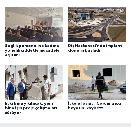
Sağlık personeline kadına
Diş Hastanesi’nde implant
yönelik şiddetle mücadele
dönemi başladı
eğitimi
Eski bina yıkılacak, yeni
İskele faciası; Çorumlu işçi
bina için proje çalışmaları
hayatını kaybetti
sürüyor