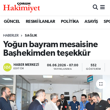
SPOR
Nöbetçi Eczaneler
GÜNCEL
RESMİ İLANLAR
POLİTİKA
ASAYİŞ
SP
POLİTİKA
Hava Durumu
HABERLER
SAĞLIK
Yoğun bayram mesaisine
SAĞLIK
Çorum Namaz Vakitleri
Başhekimden teşekkür
ASAYİŞ
Trafik Durumu
HABER MERKEZI
06.06.2026 - 07:00
552
EKONOMİ
Süper Lig Puan Durumu ve Fikstür
EDITÖR
YAYINLANMA
GÖSTERIM
GÜNCEL
Tüm Manşetler
AKTÜEL
Son Dakika Haberleri
EĞİTİM
Haber Arşivi