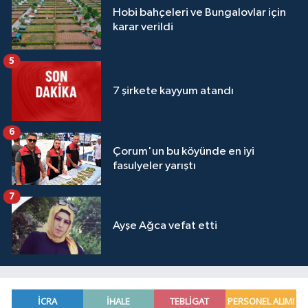
Hobi bahçeleri ve Bungalovlar için
karar verildi
5
7 şirkete kayyum atandı
6
Çorum'un bu köyünde en iyi
fasulyeler yarıştı
7
Ayşe Ağca vefat etti