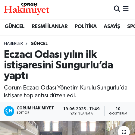
SPOR
Nöbetçi Eczaneler
GÜNCEL
RESMİ İLANLAR
POLİTİKA
ASAYİŞ
SP
POLİTİKA
Hava Durumu
HABERLER
GÜNCEL
Eczacı Odası yılın ilk
SAĞLIK
Çorum Namaz Vakitleri
istişaresini Sungurlu’da
ASAYİŞ
Trafik Durumu
yaptı
EKONOMİ
Süper Lig Puan Durumu ve Fikstür
Çorum Eczacı Odası Yönetim Kurulu Sungurlu’da
istişare toplantısı düzenledi.
GÜNCEL
Tüm Manşetler
ÇORUM HAKIMIYET
19.06.2025 - 11:49
10
EDITÖR
YAYINLANMA
GÖSTERIM
AKTÜEL
Son Dakika Haberleri
EĞİTİM
Haber Arşivi