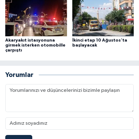
Akaryakıt istasyonuna
İkinci etap 10 Ağustos'ta
girmek isterken otomobille
başlayacak
çarpıştı
Yorumlar