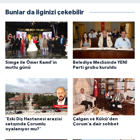
Bunlar da ilginizi çekebilir
Simge ile Ömer Kamil’in
Belediye Meclisinde YENİ
mutlu günü
Parti grubu kuruldu
‘Eski Diş Hastanesi arazisi
Çalgan ve Külcü’den
satışında Çorumlu
Çorum’a dair sohbet
oyalanıyor mu?'