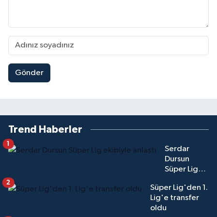
Gönder
Trend Haberler
1
Serdar
Dursun
Süper Lig
ekibiyle
2
Süper Lig'den 1.
anlaştı
Lig'e transfer
oldu