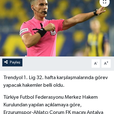
İLÇELER
OTOPARK
TEKNOLOJİ
Paylaş
-
+
A
A
Trendyol 1. Lig 32. hafta karşılaşmalarında görev
yapacak hakemler belli oldu.
Türkiye Futbol Federasyonu Merkez Hakem
Kurulundan yapılan açıklamaya göre,
Erzurumspor-Ahlatcı Çorum FK maçını Antalya