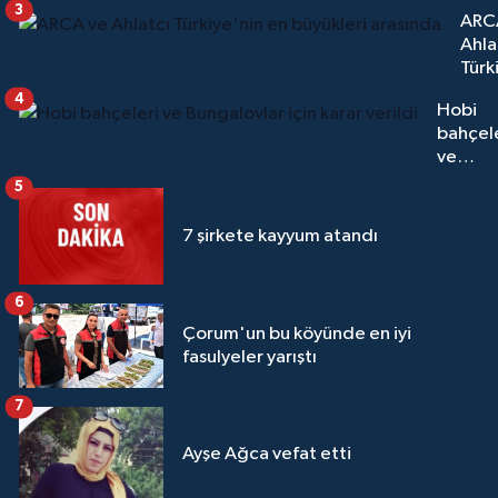
3
ARC
Ahla
Türk
en
4
Hobi
büyü
bahçel
aras
ve
Bungal
5
için kar
verildi
7 şirkete kayyum atandı
6
Çorum'un bu köyünde en iyi
fasulyeler yarıştı
7
Ayşe Ağca vefat etti