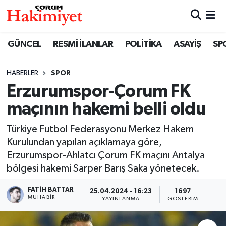
SPOR
Nöbetçi Eczaneler
GÜNCEL
RESMİ İLANLAR
POLİTİKA
ASAYİŞ
SP
POLİTİKA
Hava Durumu
HABERLER
SPOR
Erzurumspor-Çorum FK
SAĞLIK
Çorum Namaz Vakitleri
maçının hakemi belli oldu
ASAYİŞ
Trafik Durumu
Türkiye Futbol Federasyonu Merkez Hakem
EKONOMİ
Süper Lig Puan Durumu ve Fikstür
Kurulundan yapılan açıklamaya göre,
Erzurumspor-Ahlatcı Çorum FK maçını Antalya
GÜNCEL
Tüm Manşetler
bölgesi hakemi Sarper Barış Saka yönetecek.
FATIH BATTAR
25.04.2024 - 16:23
1697
AKTÜEL
Son Dakika Haberleri
MUHABIR
YAYINLANMA
GÖSTERIM
EĞİTİM
Haber Arşivi