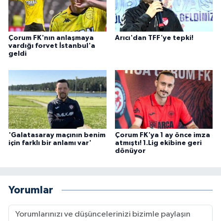
Çorum FK'nın anlaşmaya
Arıcı'dan TFF'ye tepki!
vardığı forvet İstanbul'a
geldi
'Galatasaray maçının benim
Çorum FK'ya 1 ay önce imza
için farklı bir anlamı var'
atmıştı! 1.Lig ekibine geri
dönüyor
Yorumlar