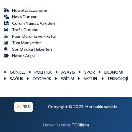
Nöbetçi Eczaneler
Hava Durumu
Çorum Namaz Vakitleri
Trafik Durumu
Puan Durumu ve Fikstür
Tüm Manşetler
Son Dakika Haberleri
Haber Arşivi
GÜNCEL
POLİTİKA
ASAYİŞ
SPOR
EKONOMİ
SAĞLIK
OTOPARK
EĞİTİM
AKTÜEL
TEKNOLOJİ
RSS
Copyright © 2023. Her hakkı saklıdır.
Haber Yazılımı:
TE Bilişim