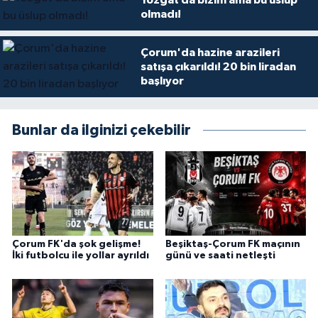
olmadı!
Çorum'da hazine arazileri
satışa çıkarıldı! 20 bin liradan
başlıyor
Bunlar da ilginizi çekebilir
Çorum FK'da şok gelişme!
Beşiktaş-Çorum FK maçının
İki futbolcu ile yollar ayrıldı
günü ve saati netleşti