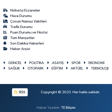
Nöbetçi Eczaneler
Hava Durumu
Çorum Namaz Vakitleri
Trafik Durumu
Puan Durumu ve Fikstür
Tüm Manşetler
Son Dakika Haberleri
Haber Arşivi
GÜNCEL
POLİTİKA
ASAYİŞ
SPOR
EKONOMİ
SAĞLIK
OTOPARK
EĞİTİM
AKTÜEL
TEKNOLOJİ
RSS
Copyright © 2023. Her hakkı saklıdır.
Haber Yazılımı:
TE Bilişim