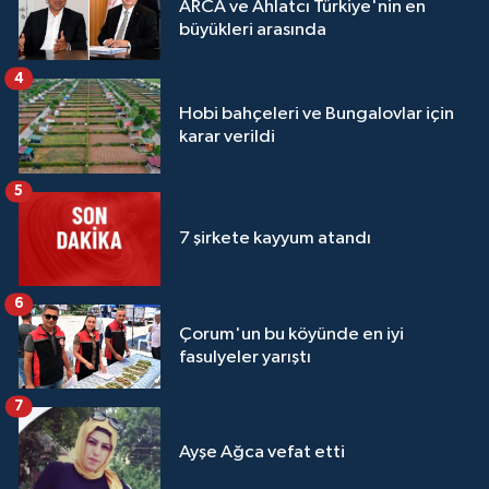
ARCA ve Ahlatcı Türkiye'nin en
büyükleri arasında
4
Hobi bahçeleri ve Bungalovlar için
karar verildi
5
7 şirkete kayyum atandı
6
Çorum'un bu köyünde en iyi
fasulyeler yarıştı
7
Ayşe Ağca vefat etti