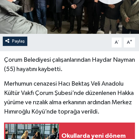
İLÇELER
OTOPARK
Paylaş
-
+
TEKNOLOJİ
A
A
Çorum Belediyesi çalışanlarından Haydar Nayman
(55) hayatını kaybetti.
Merhumun cenazesi Hacı Bektaş Veli Anadolu
Kültür Vakfı Çorum Şubesi’nde düzenlenen Hakka
yürüme ve rızalık alma erkanının ardından Merkez
Hımıroğlu Köyü’nde toprağa verildi.
Okullarda yeni dönem