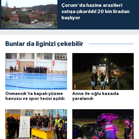
Çorum'da hazine arazileri
satışa çıkarıldı! 20 bin liradan
başlıyor
Bunlar da ilginizi çekebilir
Osmancık'ta kapalı yüzme
Anne ile oğlu kazada
havuzu ve spor tesisi açıldı
yaralandı