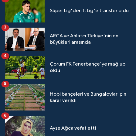
Süper Lig'den 1. Lig'e transfer oldu
3
ARCA ve Ahlatcı Türkiye'nin en
büyükleri arasında
4
Çorum FK Fenerbahçe'ye mağlup
oldu
5
Hobi bahçeleri ve Bungalovlar için
karar verildi
6
Ayşe Ağca vefat etti