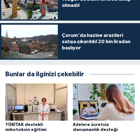
olmadı!
Çorum'da hazine arazileri
satışa çıkarıldı! 20 bin liradan
başlıyor
Bunlar da ilginizi çekebilir
TÜBİTAK destekli
Ailelere ücretsiz
mikotoksin eğitimi
danışmanlık desteği