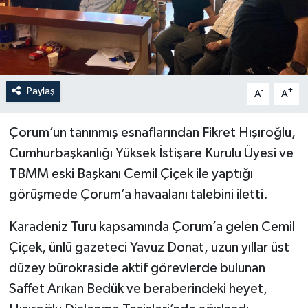
İLÇELER
OTOPARK
Paylaş
-
+
TEKNOLOJİ
A
A
Çorum’un tanınmış esnaflarından Fikret Hışıroğlu,
Cumhurbaşkanlığı Yüksek İstişare Kurulu Üyesi ve
TBMM eski Başkanı Cemil Çiçek ile yaptığı
görüşmede Çorum’a havaalanı talebini iletti.
Karadeniz Turu kapsamında Çorum’a gelen Cemil
Çiçek, ünlü gazeteci Yavuz Donat, uzun yıllar üst
düzey bürokraside aktif görevlerde bulunan
Saffet Arıkan Bedük ve beraberindeki heyet,