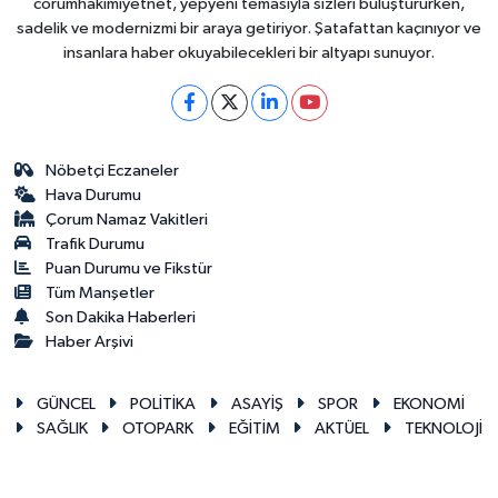
corumhakimiyetnet, yepyeni temasıyla sizleri buluştururken,
sadelik ve modernizmi bir araya getiriyor. Şatafattan kaçınıyor ve
insanlara haber okuyabilecekleri bir altyapı sunuyor.
Nöbetçi Eczaneler
Hava Durumu
Çorum Namaz Vakitleri
Trafik Durumu
Puan Durumu ve Fikstür
Tüm Manşetler
Son Dakika Haberleri
Haber Arşivi
GÜNCEL
POLİTİKA
ASAYİŞ
SPOR
EKONOMİ
SAĞLIK
OTOPARK
EĞİTİM
AKTÜEL
TEKNOLOJİ