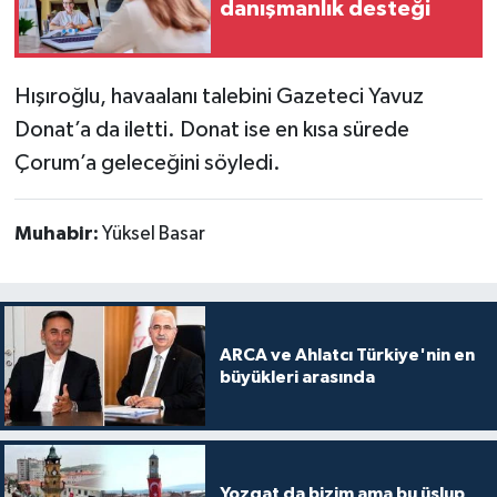
danışmanlık desteği
Hışıroğlu, havaalanı talebini Gazeteci Yavuz
Donat’a da iletti. Donat ise en kısa sürede
Çorum’a geleceğini söyledi.
Muhabir:
Yüksel Basar
ARCA ve Ahlatcı Türkiye'nin en
büyükleri arasında
Yozgat da bizim ama bu üslup