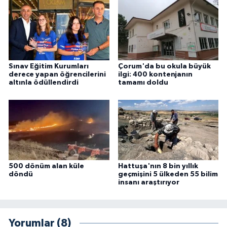
Sınav Eğitim Kurumları
Çorum'da bu okula büyük
derece yapan öğrencilerini
ilgi: 400 kontenjanın
altınla ödüllendirdi
tamamı doldu
500 dönüm alan küle
Hattuşa'nın 8 bin yıllık
döndü
geçmişini 5 ülkeden 55 bilim
insanı araştırıyor
Yorumlar (8)