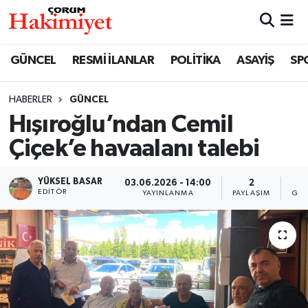
SPOR
Nöbetçi Eczaneler
GÜNCEL
RESMİ İLANLAR
POLİTİKA
ASAYİŞ
SP
POLİTİKA
Hava Durumu
HABERLER
GÜNCEL
Hışıroğlu’ndan Cemil
SAĞLIK
Çorum Namaz Vakitleri
Çiçek’e havaalanı talebi
ASAYİŞ
Trafik Durumu
YÜKSEL BASAR
03.06.2026 - 14:00
2
1
EKONOMİ
Süper Lig Puan Durumu ve Fikstür
EDITÖR
YAYINLANMA
PAYLAŞIM
GÖS
GÜNCEL
Tüm Manşetler
AKTÜEL
Son Dakika Haberleri
EĞİTİM
Haber Arşivi