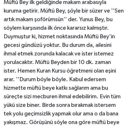
Müftü Bey ilk geldiğinde makam arabasıyla
kuruma getirir. Müftü Bey, şöyle bir süzer ve ''Sen
artık makam şoförümsün'' der. Yunus Bey, bu
söylem karşısında ilk önce kararsız kalmıştır.
Duymuştur ki, hizmet noktasında Müftü Bey'in
gecesi gündüzü yoktur. Bu durum da, ailesini
ihmal etmek zorunda kalacak ve ister istemez
yorulacaktır. Müftü Beyden bir 10 dk. zaman
ister. Hemen Kuran Kursu öğretmeni olan eşini
arar. ''Durum böyle böyle. Kabul edersem
hizmette müftü beye katkı sağlarım ama bu
süreçte sizi mecburen ihmal edebilirim. Evin tüm
yükü size biner. Birde sonra bırakmak istersem
tek yolu geçimsizlik yapmak olur ama o da bana
yakışmaz. Görüşünü söyle ona göre müftü beye