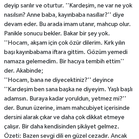
deyip sarılır ve oturtur. ''Kardeşim, ne var ne yok
nasılsın? Anne baba, kayınbaba nasıllar?'' diye
devam eder. Bu arada imam utanır, mahcup olur.
Panikle sonucu bekler. Bakar bir şey yok.
''Hocam, akşam için çok özür dilerim. Kırk yılın
başı kayınbabama iftara gittim. Gözüm yemedi
namaza gelemedim. Bir hacıya tembih ettim''
der. Akabinde;
''Hocam, bana ne diyecektiniz?'' deyince
''Kardeşim ben sana başka ne diyeyim. Yaşlı başlı
adamsın. Buraya kadar yoruldun, yetmez mi?''
der. Bunun üzerine, imam mahcubiyet içerisinde
dersini alarak çıkar ve daha çok dikkat etmeye
çalışır. Bir daha kendisinden şikâyet gelmez.
Özeti: Bazen sevgi dili en güzel cezadır. Ancak