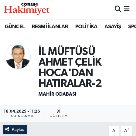
SPOR
Nöbetçi Eczaneler
GÜNCEL
RESMİ İLANLAR
POLİTİKA
ASAYİŞ
SP
POLİTİKA
Hava Durumu
İL MÜFTÜSÜ
SAĞLIK
Çorum Namaz Vakitleri
AHMET ÇELİK
ASAYİŞ
Trafik Durumu
HOCA'DAN
HATIRALAR-2
EKONOMİ
Süper Lig Puan Durumu ve Fikstür
MAHIR ODABAŞI
GÜNCEL
Tüm Manşetler
18.04.2025 - 11:26
31
AKTÜEL
Son Dakika Haberleri
YAYINLANMA
GÖSTERIM
Paylaş
-
+
A
A
EĞİTİM
Haber Arşivi