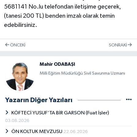
5681141 No.lu telefondan iletişime geçerek,
(tanesi 200 TL) benden imzalı olarak temin
edebilirsiniz.
ÖNCEKI
SONRAKI
Mahir ODABAŞI
Mil­li Eği­tim Mü­dür­lü­ğü Si­vil Sa­vun­ma Uz­ma­nı
Yazarın Diğer Yazıları
KÖFTECİ YUSUF'TA BİR GARSON (Fuat İşler)
03.08.2026
ÖN KOLTUK MEVZUSU
22.06.2026