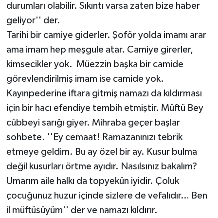
durumları olabilir. Sıkıntı varsa zaten bize haber
geliyor'' der.
Tarihi bir camiye giderler. Şoför yolda imamı arar
ama imam hep meşgule atar. Camiye girerler,
kimsecikler yok. Müezzin başka bir camide
görevlendirilmiş imam ise camide yok.
Kayınpederine iftara gitmiş namazı da kıldırması
için bir hacı efendiye tembih etmiştir. Müftü Bey
cübbeyi sarığı giyer. Mihraba geçer başlar
sohbete. ''Ey cemaat! Ramazanınızı tebrik
etmeye geldim. Bu ay özel bir ay. Kusur bulma
değil kusurları örtme ayıdır. Nasılsınız bakalım?
Umarım aile halkı da topyekün iyidir. Çoluk
çocuğunuz huzur içinde sizlere de vefalıdır… Ben
il müftüsüyüm'' der ve namazı kıldırır.