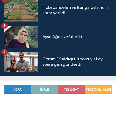
Hobi bahçeleri ve Bungalovlar için
karar verildi
6
Ayşe Ağca vefat etti
7
Çorum FK aldığı futbolcuyu 1 ay
sonra geri gönderdi