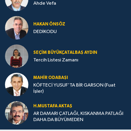
Ahde Vefa
HA­KAN ÖN­SÖZ
DEDİKODU
SEÇIM BÜYÜKÇATALBAŞ AYDIN
Tercih Listesi Zamanı
MAHIR ODABAŞI
KÖFTECİ YUSUF'TA BİR GARSON (Fuat
İşler)
H.MUS­TA­FA AK­TAŞ
AR DAMARI ÇATLAĞI, KISKANMA PATLAĞI
DAHA DA BÜYÜMEDEN