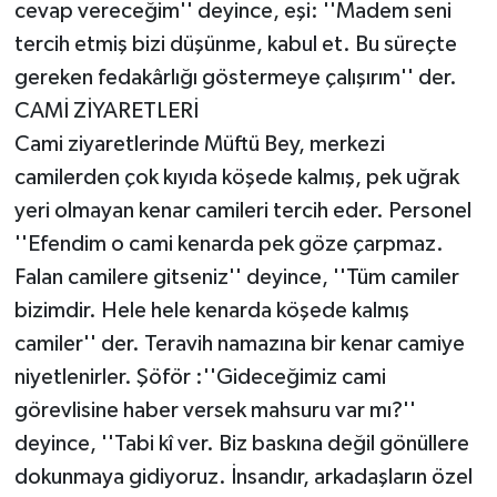
cevap vereceğim'' deyince, eşi: ''Madem seni
tercih etmiş bizi düşünme, kabul et. Bu süreçte
gereken fedakârlığı göstermeye çalışırım'' der.
CAMİ ZİYARETLERİ
Cami ziyaretlerinde Müftü Bey, merkezi
camilerden çok kıyıda köşede kalmış, pek uğrak
yeri olmayan kenar camileri tercih eder. Personel
''Efendim o cami kenarda pek göze çarpmaz.
Falan camilere gitseniz'' deyince, ''Tüm camiler
bizimdir. Hele hele kenarda köşede kalmış
camiler'' der. Teravih namazına bir kenar camiye
niyetlenirler. Şöför :''Gideceğimiz cami
görevlisine haber versek mahsuru var mı?''
deyince, ''Tabi kî ver. Biz baskına değil gönüllere
dokunmaya gidiyoruz. İnsandır, arkadaşların özel