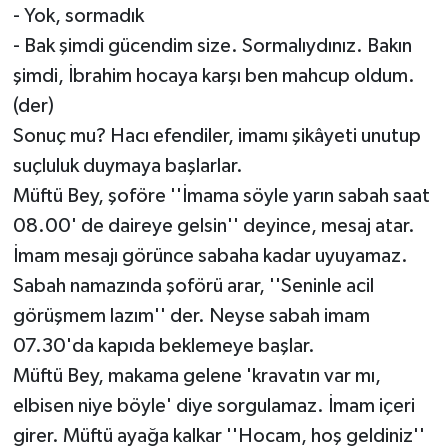
- Yok, sormadık
- Bak şimdi gücendim size. Sormalıydınız. Bakın
şimdi, İbrahim hocaya karşı ben mahcup oldum.
(der)
Sonuç mu? Hacı efendiler, imamı şikâyeti unutup
suçluluk duymaya başlarlar.
Müftü Bey, şoföre ''İmama söyle yarın sabah saat
08.00' de daireye gelsin'' deyince, mesaj atar.
İmam mesajı görünce sabaha kadar uyuyamaz.
Sabah namazında şoförü arar, ''Seninle acil
görüşmem lazım'' der. Neyse sabah imam
07.30'da kapıda beklemeye başlar.
Müftü Bey, makama gelene 'kravatın var mı,
elbisen niye böyle' diye sorgulamaz. İmam içeri
girer. Müftü ayağa kalkar ''Hocam, hoş geldiniz''