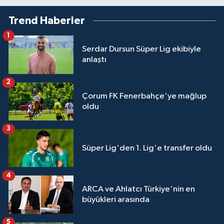
Trend Haberler
1
Serdar Dursun Süper Lig ekibiyle
anlaştı
2
Çorum FK Fenerbahçe'ye mağlup
oldu
3
Süper Lig'den 1. Lig'e transfer oldu
4
ARCA ve Ahlatcı Türkiye'nin en
büyükleri arasında
5