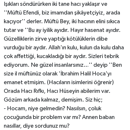
Işıkları söndürürken iki tane hacı yaklaşır ve
''Müftü Efendi, biz imamdan şikâyetçiyiz, arada
kaçıyor'' derler. Müftü Bey, iki hacının elini sıkıca
tutar ve ''Bu ay iyilik ayıdır. Hayır hasenat ayıdır.
Güzelliklerin zirve yaptığı kötülüklerin dibe
vurduğu bir aydır. Allah'ın kulu, kulun da kulu daha
çok affettiği, kucakladığı bir aydır. Sizleri tebrik
ediyorum. Ne güzel insanlarsınız…'' deyip ''Ben
size il müftünüz olarak 'İbrahim Halil Hoca'yı
emanet etmişim. (Hacıların isimlerini öğrenir)
Orada Hacı Rıfkı, Hacı Hüseyin abilerim var.
Gözüm arkada kalmaz, demişim. Siz hiç;
- Hocam, niye gelmedin? Nasılsın, çoluk
çocuğunda bir problem var mı? Annen baban
nasıllar, diye sordunuz mu?