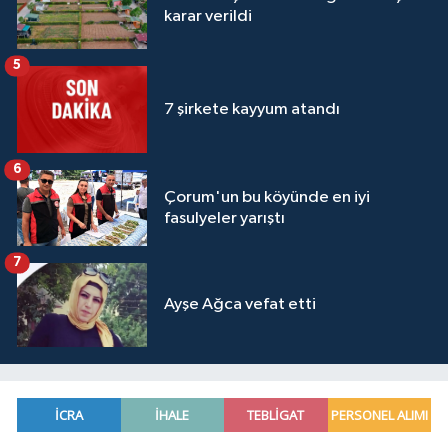
karar verildi
5
7 şirkete kayyum atandı
6
Çorum'un bu köyünde en iyi
fasulyeler yarıştı
7
Ayşe Ağca vefat etti