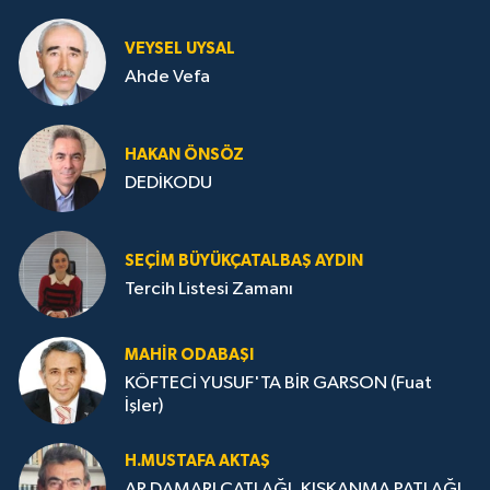
VEYSEL UYSAL
Ahde Vefa
HA­KAN ÖN­SÖZ
DEDİKODU
SEÇIM BÜYÜKÇATALBAŞ AYDIN
Tercih Listesi Zamanı
MAHIR ODABAŞI
KÖFTECİ YUSUF'TA BİR GARSON (Fuat
İşler)
H.MUS­TA­FA AK­TAŞ
AR DAMARI ÇATLAĞI, KISKANMA PATLAĞI