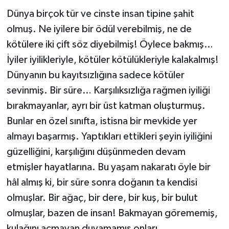
Dünya birçok tür ve cinste insan tipine şahit
İLÇELER
olmuş. Ne iyilere bir ödül verebilmiş, ne de
kötülere iki çift söz diyebilmiş! Öylece bakmış…
OTOPARK
İyiler iyilikleriyle, kötüler kötülükleriyle kalakalmış!
TEKNOLOJİ
Dünyanın bu kayıtsızlığına sadece kötüler
sevinmiş. Bir süre… Karşılıksızlığa rağmen iyiliği
bırakmayanlar, ayrı bir üst katman oluşturmuş.
Bunlar en özel sınıfta, istisna bir mevkide yer
almayı başarmış. Yaptıkları ettikleri şeyin iyiliğini
güzelliğini, karşılığını düşünmeden devam
etmişler hayatlarına. Bu yaşam nakaratı öyle bir
hâl almış ki, bir süre sonra doğanın ta kendisi
olmuşlar. Bir ağaç, bir dere, bir kuş, bir bulut
olmuşlar, bazen de insan! Bakmayan görememiş,
kulağını açmayan duyamamış onları…