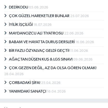
DEDİKODU
05.08.2026
ÇOK GÜZEL HAREKETLER BUNLAR
25.07.2026
İYİLİK İŞÇİLİĞİ
18.07.2026
MAYDANOZCU ALİ TİYATROSU
22.06.2026
BABAM VE HAYATTA DURUŞ DERSLERİ
16.06.2026
BİR FAZLI ÖZYALVAÇ GELDİ GEÇTİ!
11.06.2026
AĞAÇTAN DÜŞEN KUŞ & LGS SINAVI
09.06.2026
ÇOK GEZEN DEĞİL, AZ DA OLSA GÖREN OLMAK!
28.04.2026
ÇORBADAKİ ŞİFA!
25.04.2026
YANIMDAKİ SANATÇI
16.04.2026