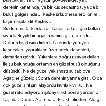
bulacaklar; Ya bir ağacın gövdesinde, ya bir
derenin kenarında, ya bir kuş sedasında, ya da bir
bulut gölgesinde… Keşke ürkütmeselerdi onları,
kaçırmasalardı! Keşke…
Bu durumu fark eden bir tanesi, ertesi gün kolları
sıvadı. Büyük bir ağacın yanına gitti, oturdu.
Dalların hışırtısını dinledi. Üzerinde yürüyen
karıncaları, yaprakların üzerindeki desenleri,
damarları gördü. Yukarılara doğru uzayan dalları
ile şu bulunduğu ortamın en güzel süsü olduğunu
düşündü. Ne de güzel yakışmıştı şu tabloya!
Ağaç ne güzeldi! Sonra derenin yanına gitti. O da
çok güzel şırıl şırıl akıyordu kıvrıla kıvrıla… Ne
güzel raks ediyordu ışıldayarak! Sonra yerden bir
taş aldı. Durdu. Atamadı… Bıraktı elinden. Aldığı