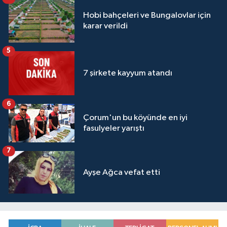
Hobi bahçeleri ve Bungalovlar için
karar verildi
5
7 şirkete kayyum atandı
6
Çorum'un bu köyünde en iyi
fasulyeler yarıştı
7
Ayşe Ağca vefat etti