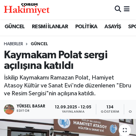
SPOR
Nöbetçi Eczaneler
GÜNCEL
RESMİ İLANLAR
POLİTİKA
ASAYİŞ
SP
POLİTİKA
Hava Durumu
HABERLER
GÜNCEL
Kaymakam Polat sergi
SAĞLIK
Çorum Namaz Vakitleri
açılışına katıldı
ASAYİŞ
Trafik Durumu
İskilip Kaymakamı Ramazan Polat, Hamiyet
EKONOMİ
Süper Lig Puan Durumu ve Fikstür
Atasoy Kültür ve Sanat Evi'nde düzenlenen "Ebru
ve Resim Sergisi"nin açılışına katıldı.
GÜNCEL
Tüm Manşetler
YÜKSEL BASAR
12.09.2025 - 12:05
134
EDITÖR
YAYINLANMA
GÖSTERIM
OKU
AKTÜEL
Son Dakika Haberleri
EĞİTİM
Haber Arşivi