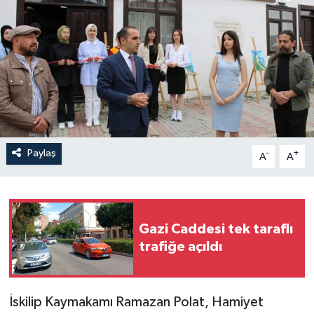
İLÇELER
OTOPARK
TEKNOLOJİ
Paylaş
-
+
A
A
Gazi Caddesi tek taraflı
trafiğe açıldı
İskilip Kaymakamı Ramazan Polat, Hamiyet