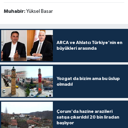
Muhabir:
Yüksel Basar
ARCA ve Ahlatcı Türkiye'nin en
büyükleri arasında
Yozgat da bizim ama bu üslup
olmadı!
Çorum'da hazine arazileri
satışa çıkarıldı! 20 bin liradan
başlıyor