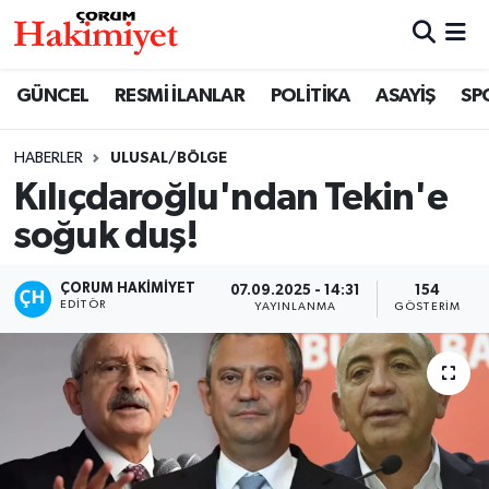
SPOR
Nöbetçi Eczaneler
GÜNCEL
RESMİ İLANLAR
POLİTİKA
ASAYİŞ
SP
POLİTİKA
Hava Durumu
HABERLER
ULUSAL/BÖLGE
Kılıçdaroğlu'ndan Tekin'e
SAĞLIK
Çorum Namaz Vakitleri
soğuk duş!
ASAYİŞ
Trafik Durumu
ÇORUM HAKIMIYET
07.09.2025 - 14:31
154
EKONOMİ
Süper Lig Puan Durumu ve Fikstür
EDITÖR
YAYINLANMA
GÖSTERIM
GÜNCEL
Tüm Manşetler
AKTÜEL
Son Dakika Haberleri
EĞİTİM
Haber Arşivi