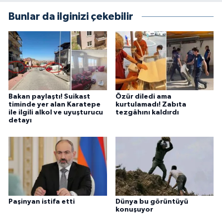
Bunlar da ilginizi çekebilir
Bakan paylaştı! Suikast
Özür diledi ama
timinde yer alan Karatepe
kurtulamadı! Zabıta
ile ilgili alkol ve uyuşturucu
tezgâhını kaldırdı
detayı
Paşinyan istifa etti
Dünya bu görüntüyü
konuşuyor