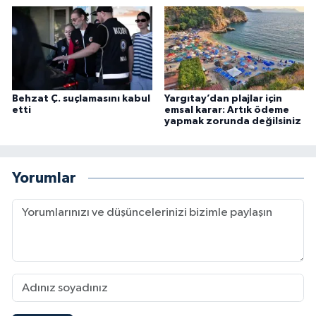
Behzat Ç. suçlamasını kabul
Yargıtay’dan plajlar için
etti
emsal karar: Artık ödeme
yapmak zorunda değilsiniz
Yorumlar