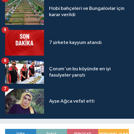
Hobi bahçeleri ve Bungalovlar için
karar verildi
5
7 şirkete kayyum atandı
6
Çorum'un bu köyünde en iyi
fasulyeler yarıştı
7
Ayşe Ağca vefat etti