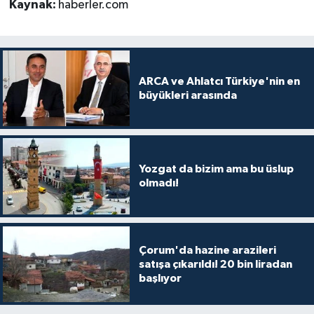
Kaynak:
haberler.com
ARCA ve Ahlatcı Türkiye'nin en
büyükleri arasında
Yozgat da bizim ama bu üslup
olmadı!
Çorum'da hazine arazileri
satışa çıkarıldı! 20 bin liradan
başlıyor