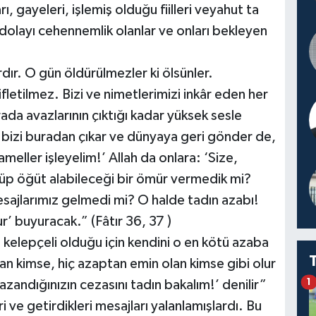
, gayeleri, işlemiş olduğu fiilleri veyahut ta
olayı cehennemlik olanlar ve onları bekleyen
dır. O gün öldürülmezler ki ölsünler.
etilmez. Bizi ve nimetlerimizi inkâr eden her
ada avazlarının çıktığı kadar yüksek sesle
 bizi buradan çıkar ve dünyaya geri gönder de,
meller işleyelim!’ Allah da onlara: ‘Size,
nüp öğüt alabileceği bir ömür vermedik mi?
sajlarımız gelmedi mi? O halde tadın azabı!
ur’ buyuracak.” (Fâtır 36, 37 )
 kelepçeli olduğu için kendini o en kötü azaba
n kimse, hiç azaptan emin olan kimse gibi olur
1
andığınızın cezasını tadın bakalım!’ denilir”
e getirdikleri mesajları yalanlamışlardı. Bu