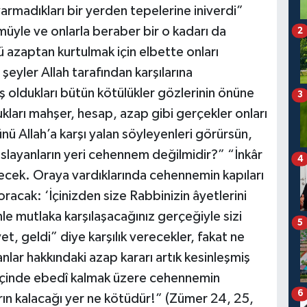
varmadıkları bir yerden tepelerine iniverdi”
üyle ve onlarla beraber bir o kadarı da
2
 azaptan kurtulmak için elbette onları
 şeyler Allah tarafından karşılarına
ş oldukları bütün kötülükler gözlerinin önüne
3
ları mahşer, hesap, azap gibi gerçekler onları
 Allah’a karşı yalan söyleyenleri görürsün,
taslayanların yeri cehennem değilmidir?” “İnkâr
4
cek. Oraya vardıklarında cehennemin kapıları
oracak: ‘İçinizden size Rabbinizin âyetlerini
e mutlaka karşılaşacağınız gerçeğiyle sizi
5
t, geldi” diye karşılık verecekler, fakat ne
nlar hakkındaki azap kararı artık kesinleşmiş
İçinde ebedî kalmak üzere cehennemin
6
arın kalacağı yer ne kötüdür!” (Zümer 24, 25,