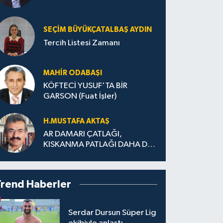
SEÇIM BÜYÜKÇATALBAŞ AYDIN
Tercih Listesi Zamanı
MAHIR ODABAŞI
KÖFTECİ YUSUF'TA BİR
GARSON (Fuat İşler)
H.MUS­TA­FA AK­TAŞ
AR DAMARI ÇATLAĞI,
KISKANMA PATLAĞI DAHA DA
BÜYÜMEDEN
Trend Haberler
Serdar Dursun Süper Lig