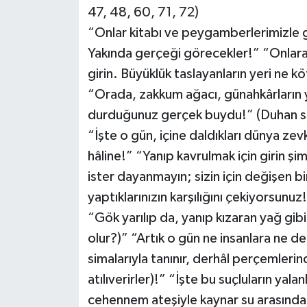
47, 48, 60, 71, 72)
“Onlar kitabı ve peygamberlerimizle g
Yakında gerçeği görecekler!” “Onlar
girin. Büyüklük taslayanların yeri ne k
“Orada, zakkum ağacı, günahkârların 
durduğunuz gerçek buydu!” (Duhan su
“İşte o gün, içine daldıkları dünya zev
hâline!” “Yanıp kavrulmak için girin şim
ister dayanmayın; sizin için değişen 
yaptıklarınızın karşılığını çekiyorsunuz!
“Gök yarılıp da, yanıp kızaran yağ gibi 
olur?)” “Artık o gün ne insanlara ne d
simalarıyla tanınır, derhâl perçemler
atılıverirler)!” “İşte bu suçluların yal
cehennem ateşiyle kaynar su arasında