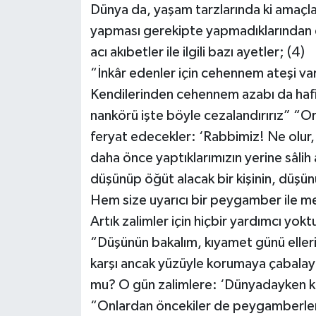
Dünya da, yaşam tarzlarında ki amaçları
İLÇELER
yapması gerekipte yapmadıklarından d
acı akıbetler ile ilgili bazı ayetler; (4)
OTOPARK
“İnkâr edenler için cehennem ateşi var
Kendilerinden cehennem azabı da hafifl
TEKNOLOJİ
nankörü işte böyle cezalandırırız” “Or
feryat edecekler: ‘Rabbimiz! Ne olur,
daha önce yaptıklarımızın yerine sâlih a
düşünüp öğüt alacak bir kişinin, düşü
Hem size uyarıcı bir peygamber ile me
Artık zalimler için hiçbir yardımcı yokt
“Düşünün bakalım, kıyamet günü elleri
karşı ancak yüzüyle korumaya çabalaya
mu? O gün zalimlere: ‘Dünyadayken kaz
“Onlardan öncekiler de peygamberleri v