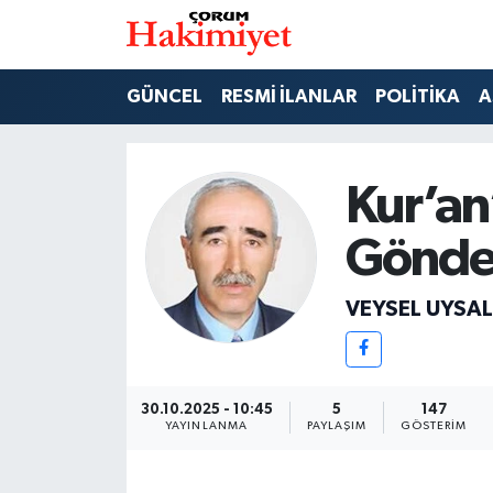
SPOR
Nöbetçi Eczaneler
GÜNCEL
RESMİ İLANLAR
POLİTİKA
A
POLİTİKA
Hava Durumu
Kur’an
SAĞLIK
Çorum Namaz Vakitleri
Gönderi
ASAYİŞ
Trafik Durumu
VEYSEL UYSAL
EKONOMİ
Süper Lig Puan Durumu ve Fikstür
GÜNCEL
Tüm Manşetler
30.10.2025 - 10:45
5
147
AKTÜEL
Son Dakika Haberleri
YAYINLANMA
PAYLAŞIM
GÖSTERIM
EĞİTİM
Haber Arşivi