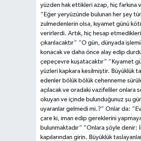
yüzden hak ettikleri azap, hiç farkına 
“Eğer yeryüzünde bulunan her şey tüm
zulmedenlerin olsa, kıyamet günü kötü
verirlerdi. Artık, hiç hesap etmedikleri
çıkarılacaktır” “O gün, dünyada işlemi
konacak ve daha önce alay edip durduk
çepeçevre kuşatacaktır” “Kıyamet günü
yüzleri kapkara kesilmiştir. Büyüklük 
edenler bölük bölük cehenneme sürüle
açılacak ve oradaki vazifeliler onlara s
okuyan ve içinde bulunduğunuz şu günl
uyaranlar gelmedi mi.?” Onlar da: “Eve
çare ki, iman edip gereklerini yapmaya
bulunmaktadır” “Onlara şöyle denir: 
kapılarından girin. Büyüklük taslayanl