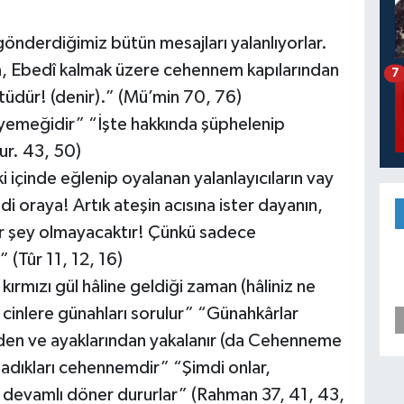
önderdiğimiz bütün mesajları yalanlıyorlar.
a, Ebedî kalmak üzere cehennem kapılarından
7
ötüdür! (denir).” (Mü’min 70, 76)
yemeğidir” “İşte hakkında şüphelenip
r. 43, 50)
ki içinde eğlenip oyalanan yalanlayıcıların vay
di oraya! Artık ateşin acısına ister dayanın,
bir şey olmayacaktır! Çünkü sadece
” (Tûr 11, 12, 16)
kırmızı gül hâline geldiği zaman (hâliniz ne
e cinlere günahları sorulur” “Günahkârlar
inden ve ayaklarından yakalanır (da Cehenneme
anladıkları cehennemdir” “Şimdi onlar,
 devamlı döner dururlar” (Rahman 37, 41, 43,