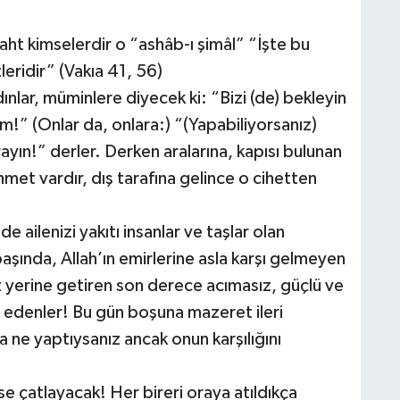
aht kimselerdir o “ashâb-ı şimâl” “İşte bu
eridir” (Vakıa 41, 56)
nlar, müminlere diyecek ki: “Bizi (de) bekleyin
m!” (Onlar da, onlara:) “(Yapabiliyorsanız)
ayın!” derler. Derken aralarına, kapısı bulunan
rahmet vardır, dış tarafına gelince o cihetten
ailenizi yakıtı insanlar ve taşlar olan
ında, Allah’ın emirlerine asla karşı gelmeyen
iz yerine getiren son derece acımasız, güçlü ve
âr edenler! Bu gün boşuna mazeret ileri
ne yaptıysanız ancak onun karşılığını
 çatlayacak! Her bireri oraya atıldıkça