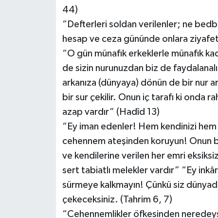
44)
“Defterleri soldan verilenler; ne bedb
hesap ve ceza gününde onlara ziyafetl
“O gün münafık erkeklerle münafık kadı
de sizin nurunuzdan biz de faydalanalı
arkanıza (dünyaya) dönün de bir nur ar
bir sur çekilir. Onun iç tarafı ki onda 
azap vardır” (Hadîd 13)
“Ey iman edenler! Hem kendinizi hem de 
cehennem ateşinden koruyun! Onun baş
ve kendilerine verilen her emri eksiks
sert tabiatlı melekler vardır” “Ey ink
sürmeye kalkmayın! Çünkü siz dünyada 
çekeceksiniz. (Tahrim 6, 7)
“Cehennemlikler öfkesinden neredeyse