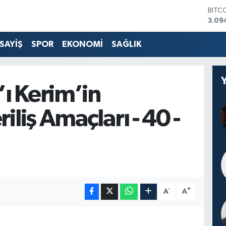
BITC
3.09
DOL
47,7
SAYİŞ
SPOR
EKONOMİ
SAĞLIK
EUR
55,2
STER
64,4
’ı Kerim’in
GRAM
6660
BİST
liş Amaçları - 40 -
13.7
-
+
A
A