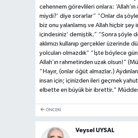
cehennem görevlileri onlara: ‘Allah’ın
miydi?’ diye sorarlar” “Onlar da şöyle 
biz onu yalanlamış ve Allah hiçbir şey 
içindesiniz’ demiştik.” “Sonra şöyle d
aklımızı kullanıp gerçekler üzerinde dü
yolcuları olmazdık” “İşte böylece günahl
Allah’ın rahmetinden uzak olsun!” (Mül
“Hayır, (onlar öğüt almazlar.) Aydınl
insan için; içinizden ileri geçmek yahut
elbette en büyük bir ibrettir.” Müddes
ÖNCEKI
Veysel UYSAL