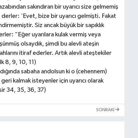
 azabından sakındıran bir uyarıcı size gelmemiş
derler: ‘Evet, bize bir uyarıcı gelmişti. Fakat
indirmemiştir. Siz ancak büyük bir sapıklık
erler: “Eğer uyarılara kulak vermiş veya
şünmüş olsaydık, şimdi bu alevli ateşin
arını itiraf ederler. Artık alevli ateştekiler
k 8, 9, 10, 11)
andığında sabaha andolsun ki o (cehennem)
 geri kalmak isteyenler için uyarıcı olarak
ir 34, 35, 36, 37)
SONRAKI