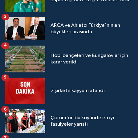
3
ARCA ve Ahlatcı Türkiye'nin en
büyükleri arasında
4
Hobi bahçeleri ve Bungalovlar için
karar verildi
5
7 şirkete kayyum atandı
6
Çorum'un bu köyünde en iyi
fasulyeler yarıştı