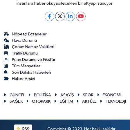
insanlara haber okuyabilecekleri bir altyapı sunuyor.
Nöbetçi Eczaneler
Hava Durumu
Çorum Namaz Vakitleri
Trafik Durumu
Puan Durumu ve Fikstür
Tüm Manşetler
Son Dakika Haberleri
Haber Arşivi
GÜNCEL
POLİTİKA
ASAYİŞ
SPOR
EKONOMİ
SAĞLIK
OTOPARK
EĞİTİM
AKTÜEL
TEKNOLOJİ
RSS
Copyright © 2023. Her hakkı saklıdır.