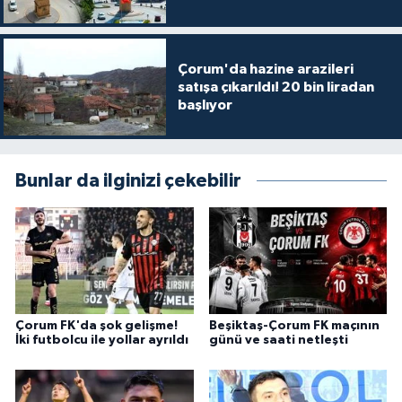
Çorum'da hazine arazileri
satışa çıkarıldı! 20 bin liradan
başlıyor
Bunlar da ilginizi çekebilir
Çorum FK'da şok gelişme!
Beşiktaş-Çorum FK maçının
İki futbolcu ile yollar ayrıldı
günü ve saati netleşti