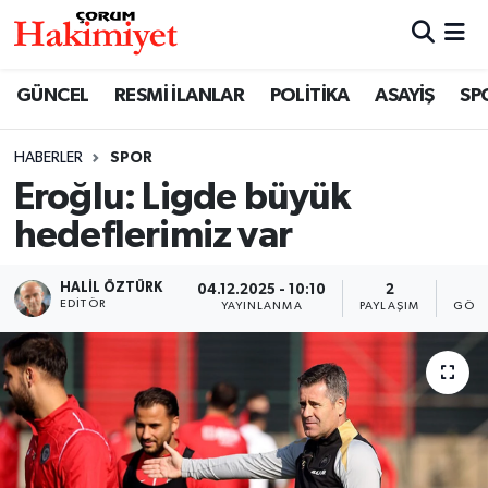
SPOR
Nöbetçi Eczaneler
GÜNCEL
RESMİ İLANLAR
POLİTİKA
ASAYİŞ
SP
POLİTİKA
Hava Durumu
HABERLER
SPOR
Eroğlu: Ligde büyük
SAĞLIK
Çorum Namaz Vakitleri
hedeflerimiz var
ASAYİŞ
Trafik Durumu
HALIL ÖZTÜRK
04.12.2025 - 10:10
2
1
EKONOMİ
Süper Lig Puan Durumu ve Fikstür
EDITÖR
YAYINLANMA
PAYLAŞIM
GÖST
GÜNCEL
Tüm Manşetler
AKTÜEL
Son Dakika Haberleri
EĞİTİM
Haber Arşivi