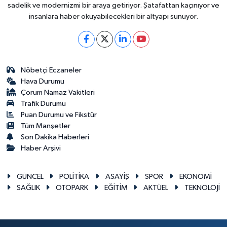
sadelik ve modernizmi bir araya getiriyor. Şatafattan kaçınıyor ve
insanlara haber okuyabilecekleri bir altyapı sunuyor.
Nöbetçi Eczaneler
Hava Durumu
Çorum Namaz Vakitleri
Trafik Durumu
Puan Durumu ve Fikstür
Tüm Manşetler
Son Dakika Haberleri
Haber Arşivi
GÜNCEL
POLİTİKA
ASAYİŞ
SPOR
EKONOMİ
SAĞLIK
OTOPARK
EĞİTİM
AKTÜEL
TEKNOLOJİ