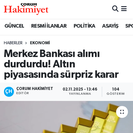
SPOR
Nöbetçi Eczaneler
GÜNCEL
RESMİ İLANLAR
POLİTİKA
ASAYİŞ
SP
POLİTİKA
Hava Durumu
HABERLER
EKONOMİ
Merkez Bankası alımı
SAĞLIK
Çorum Namaz Vakitleri
durdurdu! Altın
ASAYİŞ
Trafik Durumu
piyasasında sürpriz karar
EKONOMİ
Süper Lig Puan Durumu ve Fikstür
ÇORUM HAKIMIYET
02.11.2025 - 13:46
104
EDITÖR
YAYINLANMA
GÖSTERIM
GÜNCEL
Tüm Manşetler
AKTÜEL
Son Dakika Haberleri
EĞİTİM
Haber Arşivi