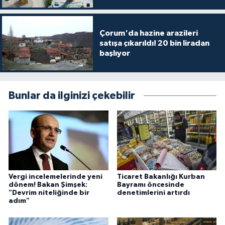
Çorum'da hazine arazileri
satışa çıkarıldı! 20 bin liradan
başlıyor
Bunlar da ilginizi çekebilir
Vergi incelemelerinde yeni
Ticaret Bakanlığı Kurban
dönem! Bakan Şimşek:
Bayramı öncesinde
"Devrim niteliğinde bir
denetimlerini artırdı
adım"