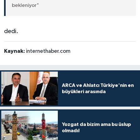
bekleniyor"
dedi.
Kaynak:
internethaber.com
ARCA ve Ahlatcı Türkiye'nin en
büyükleri arasında
Yozgat da bizim ama bu üslup
olmadı!