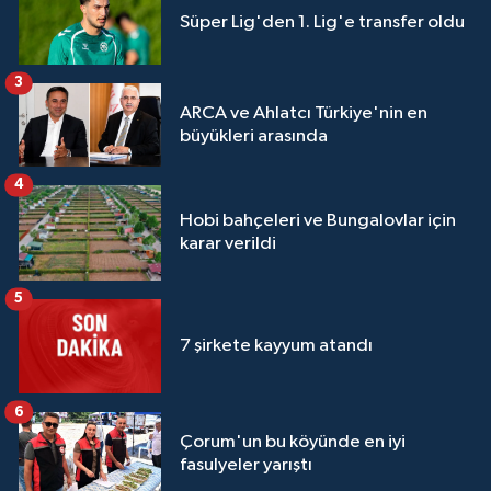
Süper Lig'den 1. Lig'e transfer oldu
3
ARCA ve Ahlatcı Türkiye'nin en
büyükleri arasında
4
Hobi bahçeleri ve Bungalovlar için
karar verildi
5
7 şirkete kayyum atandı
6
Çorum'un bu köyünde en iyi
fasulyeler yarıştı