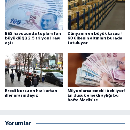
BES havuzunda toplam fon
Dünyanın en büyük kasası!
büyüklüğü 2,5 trilyon lirayı
60 ülkenin altınları burada
aştı
tutuluyor
Kredi borcu en hızlı artan
Milyonlarca emekli bekliyor!
iller arasındayız
En düşük emekli aylığı bu
hafta Meclis'te
Yorumlar