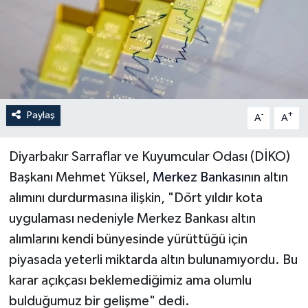
İLÇELER
OTOPARK
TEKNOLOJİ
Paylaş
-
+
A
A
Diyarbakır Sarraflar ve Kuyumcular Odası (DİKO)
Başkanı Mehmet Yüksel,
Merkez Bankası
nın altın
alımını durdurmasına ilişkin, "Dört yıldır kota
uygulaması nedeniyle Merkez Bankası altın
alımlarını kendi bünyesinde yürüttüğü için
piyasada yeterli miktarda altın bulunamıyordu. Bu
karar açıkçası beklemediğimiz ama olumlu
bulduğumuz bir gelişme" dedi.