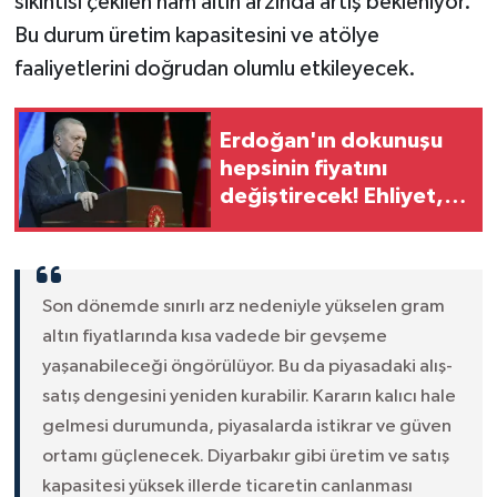
sıkıntısı çekilen ham altın arzında artış bekleniyor.
Bu durum üretim kapasitesini ve atölye
faaliyetlerini doğrudan olumlu etkileyecek.
Erdoğan'ın dokunuşu
hepsinin fiyatını
değiştirecek! Ehliyet,
noter, tapu harcı...
Son dönemde sınırlı arz nedeniyle yükselen gram
altın fiyatlarında kısa vadede bir gevşeme
yaşanabileceği öngörülüyor. Bu da piyasadaki alış-
satış dengesini yeniden kurabilir. Kararın kalıcı hale
gelmesi durumunda, piyasalarda istikrar ve güven
ortamı güçlenecek. Diyarbakır gibi üretim ve satış
kapasitesi yüksek illerde ticaretin canlanması