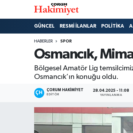
SPOR
Nöbetçi Eczaneler
GÜNCEL
RESMİ İLANLAR
POLİTİKA
A
POLİTİKA
Hava Durumu
HABERLER
SPOR
Osmancık, Mimar 
SAĞLIK
Çorum Namaz Vakitleri
Bölgesel Amatör Lig temsilcim
ASAYİŞ
Trafik Durumu
Osmancık’ın konuğu oldu.
EKONOMİ
Süper Lig Puan Durumu ve Fikstür
ÇORUM HAKIMIYET
28.04.2025 - 11:08
EDITÖR
YAYINLANMA
GÜNCEL
Tüm Manşetler
AKTÜEL
Son Dakika Haberleri
EĞİTİM
Haber Arşivi