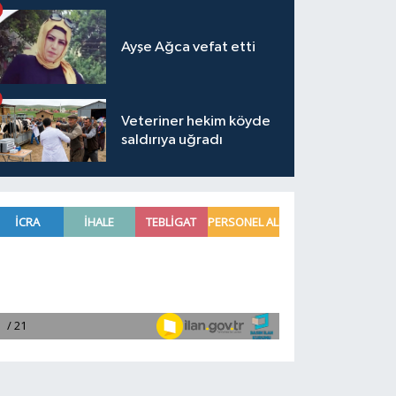
Ayşe Ağca vefat etti
Veteriner hekim köyde
saldırıya uğradı