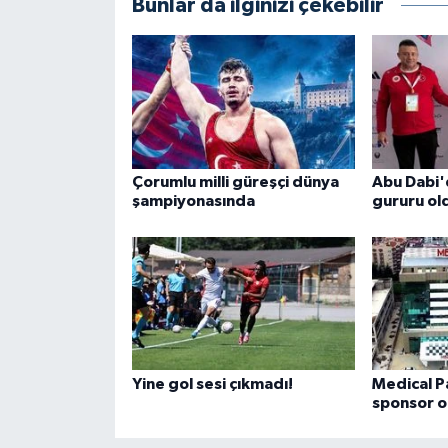
Bunlar da ilginizi çekebilir
Çorumlu milli güreşçi dünya
Abu Dabi
şampiyonasında
gururu ol
Yine gol sesi çıkmadı!
Medical P
sponsor o