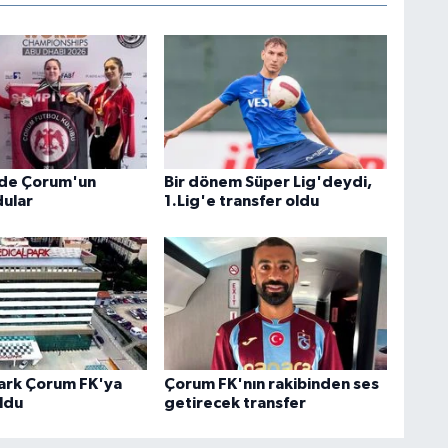
'de Çorum'un
Bir dönem Süper Lig'deydi,
dular
1.Lig'e transfer oldu
ark Çorum FK'ya
Çorum FK'nın rakibinden ses
ldu
getirecek transfer