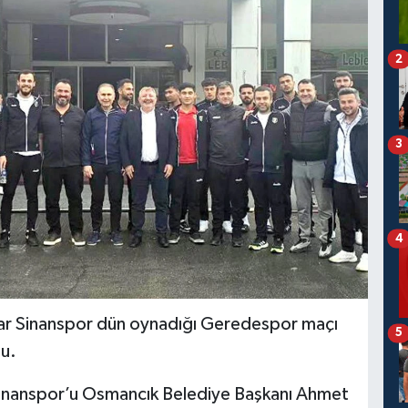
2
3
4
ar Sinanspor dün oynadığı Geredespor maçı
5
u.
inanspor’u Osmancık Belediye Başkanı Ahmet