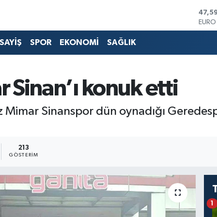
EUR
55,1
STER
64,2
SAYİŞ
SPOR
EKONOMİ
SAĞLIK
GRAM
6527
BİST
13.70
Sinan’ı konuk etti
BITC
3.068
DOL
iz Mimar Sinanspor dün oynadığı Geredes
47,5
213
GÖSTERIM
1