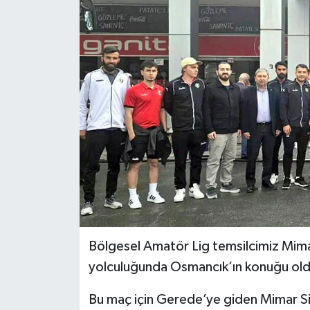
İLÇELER
OTOPARK
TEKNOLOJİ
Bölgesel Amatör Lig temsilcimiz Mim
yolculuğunda Osmancık’ın konuğu old
Bu maç için Gerede’ye giden Mimar S