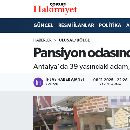
SPOR
Nöbetçi Eczaneler
GÜNCEL
RESMİ İLANLAR
POLİTİKA
A
POLİTİKA
Hava Durumu
HABERLER
ULUSAL/BÖLGE
Pansiyon odasın
SAĞLIK
Çorum Namaz Vakitleri
Antalya'da 39 yaşındaki adam,
ASAYİŞ
Trafik Durumu
İHLAS HABER AJANSI
08.11.2025 - 22:28
EKONOMİ
Süper Lig Puan Durumu ve Fikstür
EDITÖR
YAYINLANMA
GÜNCEL
Tüm Manşetler
AKTÜEL
Son Dakika Haberleri
EĞİTİM
Haber Arşivi