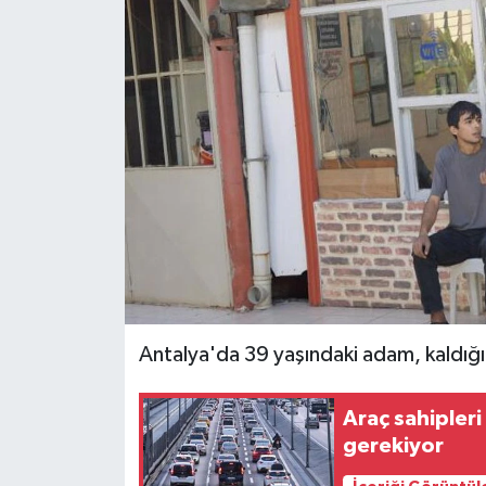
İLÇELER
OTOPARK
TEKNOLOJİ
Antalya'da 39 yaşındaki adam, kaldığ
Araç sahipler
gerekiyor