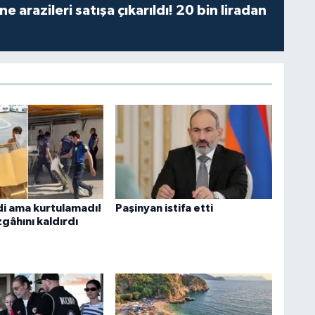
 arazileri satışa çıkarıldı! 20 bin liradan
di ama kurtulamadı!
Paşinyan istifa etti
gâhını kaldırdı