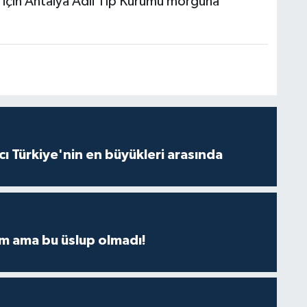
 için Antalya Adli Tıp Kurumu morguna
ı Türkiye'nin en büyükleri arasında
m ama bu üslup olmadı!