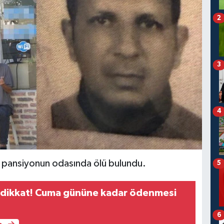
2
3
4
ı pansiyonun odasında ölü bulundu.
5
i dikkat! Cuma gününe kadar ödenmesi
6