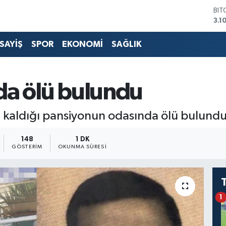
BIT
3.1
DO
47,
SAYİŞ
SPOR
EKONOMİ
SAĞLIK
EU
55,
STE
64,
da ölü bulundu
GRA
66
BİS
 kaldığı pansiyonun odasında ölü bulundu
13.
148
1 DK
GÖSTERIM
OKUNMA SÜRESI
1