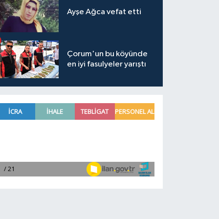
Ayşe Ağca vefat etti
Çorum'un bu köyünde
en iyi fasulyeler yarıştı