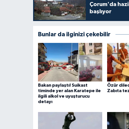
Çorum'da hazine
başlıyor
Bunlar da ilginizi çekebilir
Bakan paylaştı! Suikast
Özür dile
timinde yer alan Karatepe ile
Zabıta tez
ilgili alkol ve uyuşturucu
detayı