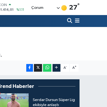
°
COIN
27
Çorum
01.414,01
%1.11
LAR
7436
%0.18
RO
2510
%0.32
RLİN
4811
%0.38
M ALTIN
60.55
%0.03
T100
.
779
%-14
-
+
A
A
Trend Haberler
Serdar Dursun Süper Lig
ekibiyle anlaştı