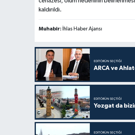
cenazesi, ölüm nedeninin belirlenmesi
kaldırıldı.
Muhabir:
İhlas Haber Ajansı
EDITÖRÜN SEÇTIĞI
ARCA ve Ahlatc
EDITÖRÜN SEÇTIĞI
Yozgat da bizi
EDITÖRÜN SEÇTIĞI