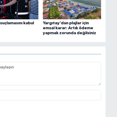
 suçlamasını kabul
Yargıtay’dan plajlar için
emsal karar: Artık ödeme
yapmak zorunda değilsiniz