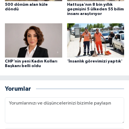
500 dönüm alan küle
Hattuşa'nın 8 bin yıllık
döndü
geçmişini 5 ülkeden 55 bilim
insanı araştırıyor
CHP'nin yeni Kadın Kolları
'İnsanlık görevimizi yaptık'
Başkanı belli oldu
Yorumlar