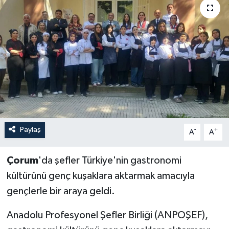
İLÇELER
OTOPARK
TEKNOLOJİ
Paylaş
-
+
A
A
Çorum
'da şefler Türkiye'nin gastronomi
kültürünü genç kuşaklara aktarmak amacıyla
gençlerle bir araya geldi.
Anadolu Profesyonel Şefler Birliği (ANPOŞEF),