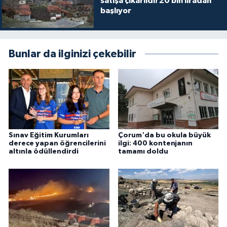
satışa çıkarıldı! 20 bin liradan
başlıyor
Bunlar da ilginizi çekebilir
Sınav Eğitim Kurumları
Çorum'da bu okula büyük
derece yapan öğrencilerini
ilgi: 400 kontenjanın
altınla ödüllendirdi
tamamı doldu