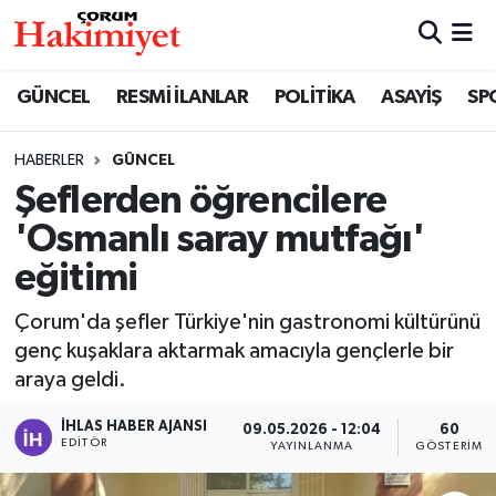
SPOR
Nöbetçi Eczaneler
GÜNCEL
RESMİ İLANLAR
POLİTİKA
ASAYİŞ
SP
POLİTİKA
Hava Durumu
HABERLER
GÜNCEL
Şeflerden öğrencilere
SAĞLIK
Çorum Namaz Vakitleri
'Osmanlı saray mutfağı'
ASAYİŞ
Trafik Durumu
eğitimi
EKONOMİ
Süper Lig Puan Durumu ve Fikstür
Çorum'da şefler Türkiye'nin gastronomi kültürünü
genç kuşaklara aktarmak amacıyla gençlerle bir
GÜNCEL
Tüm Manşetler
araya geldi.
AKTÜEL
Son Dakika Haberleri
İHLAS HABER AJANSI
09.05.2026 - 12:04
60
EDITÖR
YAYINLANMA
GÖSTERIM
EĞİTİM
Haber Arşivi