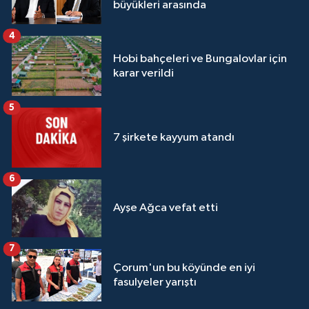
büyükleri arasında
4
Hobi bahçeleri ve Bungalovlar için
karar verildi
5
7 şirkete kayyum atandı
6
Ayşe Ağca vefat etti
7
Çorum'un bu köyünde en iyi
fasulyeler yarıştı