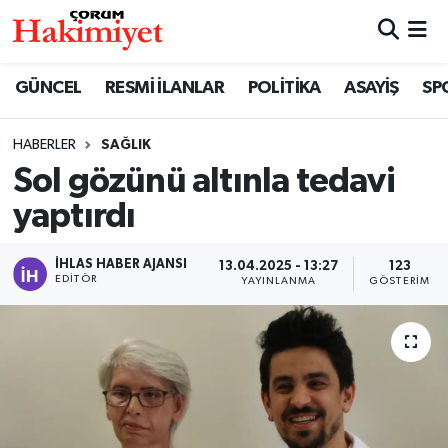
SPOR
Nöbetçi Eczaneler
GÜNCEL
RESMİ İLANLAR
POLİTİKA
ASAYİŞ
SP
POLİTİKA
Hava Durumu
HABERLER
SAĞLIK
Sol gözünü altınla tedavi
SAĞLIK
Çorum Namaz Vakitleri
yaptırdı
ASAYİŞ
Trafik Durumu
İHLAS HABER AJANSI
13.04.2025 - 13:27
123
EKONOMİ
Süper Lig Puan Durumu ve Fikstür
EDITÖR
YAYINLANMA
GÖSTERIM
GÜNCEL
Tüm Manşetler
AKTÜEL
Son Dakika Haberleri
EĞİTİM
Haber Arşivi