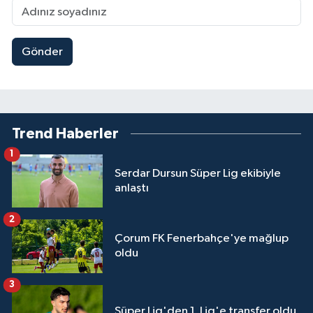
Gönder
Trend Haberler
1
Serdar Dursun Süper Lig ekibiyle
anlaştı
2
Çorum FK Fenerbahçe'ye mağlup
oldu
3
Süper Lig'den 1. Lig'e transfer oldu