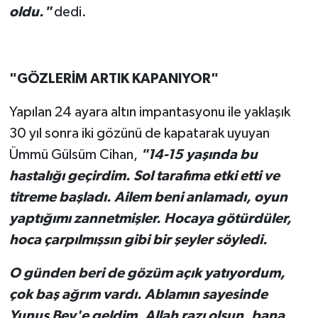
oldu."
dedi.
"GÖZLERİM ARTIK KAPANIYOR"
Yapılan 24 ayara altın impantasyonu ile yaklaşık
30 yıl sonra iki gözünü de kapatarak uyuyan
Ümmü Gülsüm Cihan,
"14-15 yaşında bu
hastalığı geçirdim. Sol tarafıma etki etti ve
titreme başladı. Ailem beni anlamadı, oyun
yaptığımı zannetmişler. Hocaya götürdüler,
hoca çarpılmışsın gibi bir şeyler söyledi.
O günden beri de gözüm açık yatıyordum,
çok baş ağrım vardı. Ablamın sayesinde
Yunus Bey'e geldim. Allah razı olsun, bana