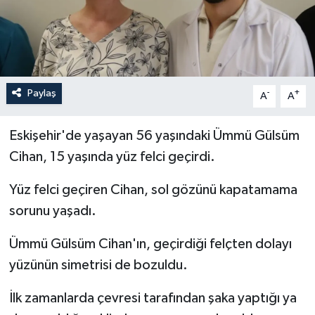
İLÇELER
OTOPARK
Paylaş
-
+
TEKNOLOJİ
A
A
Eskişehir'de yaşayan 56 yaşındaki Ümmü Gülsüm
Cihan, 15 yaşında yüz felci geçirdi.
Yüz felci geçiren Cihan, sol gözünü kapatamama
sorunu yaşadı.
Ümmü Gülsüm Cihan'ın, geçirdiği felçten dolayı
yüzünün simetrisi de bozuldu.
İlk zamanlarda çevresi tarafından şaka yaptığı ya