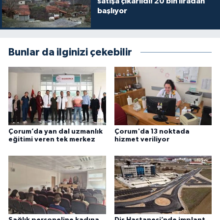
satışa çıkarıldı! 20 bin liradan
başlıyor
Bunlar da ilginizi çekebilir
Çorum’da yan dal uzmanlık
Çorum'da 13 noktada
eğitimi veren tek merkez
hizmet veriliyor