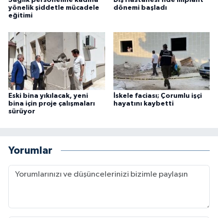
Sağlık personeline kadına
Diş Hastanesi’nde implant
yönelik şiddetle mücadele
dönemi başladı
eğitimi
Eski bina yıkılacak, yeni
İskele faciası; Çorumlu işçi
bina için proje çalışmaları
hayatını kaybetti
sürüyor
Yorumlar