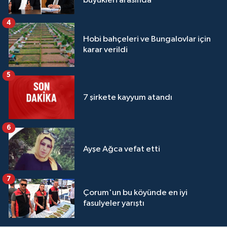
büyükleri arasında
4
Hobi bahçeleri ve Bungalovlar için
karar verildi
5
7 şirkete kayyum atandı
6
Ayşe Ağca vefat etti
7
Çorum'un bu köyünde en iyi
fasulyeler yarıştı