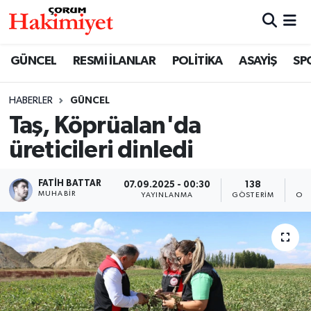
SPOR
Nöbetçi Eczaneler
GÜNCEL
RESMİ İLANLAR
POLİTİKA
ASAYİŞ
SP
POLİTİKA
Hava Durumu
HABERLER
GÜNCEL
Taş, Köprüalan'da
SAĞLIK
Çorum Namaz Vakitleri
üreticileri dinledi
ASAYİŞ
Trafik Durumu
FATIH BATTAR
07.09.2025 - 00:30
138
EKONOMİ
Süper Lig Puan Durumu ve Fikstür
MUHABIR
YAYINLANMA
GÖSTERIM
OK
GÜNCEL
Tüm Manşetler
AKTÜEL
Son Dakika Haberleri
EĞİTİM
Haber Arşivi