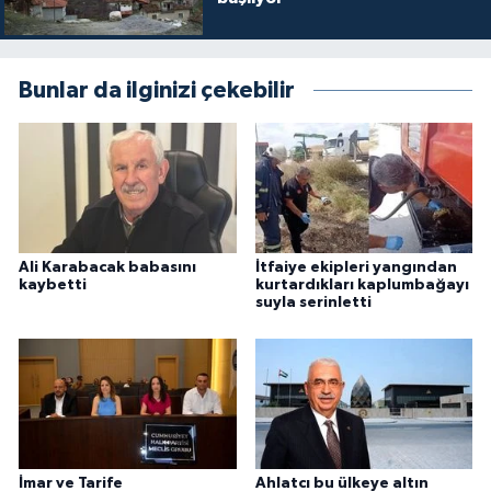
Bunlar da ilginizi çekebilir
Ali Karabacak babasını
İtfaiye ekipleri yangından
kaybetti
kurtardıkları kaplumbağayı
suyla serinletti
İmar ve Tarife
Ahlatcı bu ülkeye altın