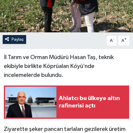
İLÇELER
OTOPARK
Paylaş
-
+
TEKNOLOJİ
A
A
İl Tarım ve Orman Müdürü Hasan Taş, teknik
ekibiyle birlikte Köprüalan Köyü’nde
incelemelerde bulundu.
Ahlatcı bu ülkeye altın
rafinerisi açtı
Ziyarette şeker pancarı tarlaları gezilerek üretim