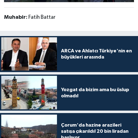
Muhabir:
Fatih Battar
ARCA ve Ahlatcı Türkiye'nin en
büyükleri arasında
Yozgat da bizim ama bu üslup
olmadı!
Çorum'da hazine arazileri
satışa çıkarıldı! 20 bin liradan
başlıyor