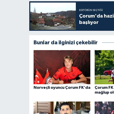
EDITÖRÜN SEÇTIĞI
Çorum'da hazine
başlıyor
Bunlar da ilginizi çekebilir
Norveçli oyuncu Çorum FK'da
Çorum FK
mağlup o