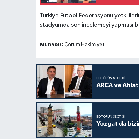
Türkiye Futbol Federasyonu yetkilile
stadyumda son incelemeyi yapması be
Muhabir:
Çorum Hakimiyet
EDITÖRÜN SEÇTIĞI
ARCA ve Ahlatc
EDITÖRÜN SEÇTIĞI
Yozgat da bizi