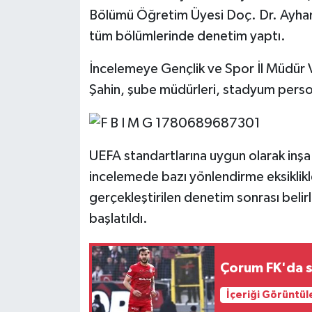
Bölümü Öğretim Üyesi Doç. Dr. Ayhan
tüm bölümlerinde denetim yaptı.
İncelemeye Gençlik ve Spor İl Müdür 
Şahin, şube müdürleri, stadyum person
UEFA standartlarına uygun olarak inşa
incelemede bazı yönlendirme eksiklikle
gerçekleştirilen denetim sonrası belirle
başlatıldı.
Çorum FK'da s
İçeriği Görüntül