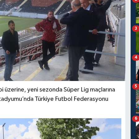
3
4
5
bi üzerine, yeni sezonda Süper Lig maçlarına
 Stadyumu’nda Türkiye Futbol Federasyonu
6