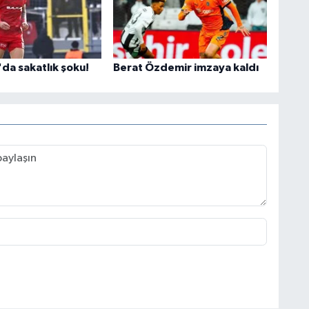
da sakatlık şoku!
Berat Özdemir imzaya kaldı