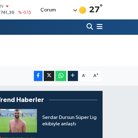
.741,30
%-0.15
°
R
27
Çorum
36
%0.18
10
%0.32
İN
11
%0.38
ALTIN
55
%0
00
9
%-14
-
+
A
A
Trend Haberler
Serdar Dursun Süper Lig
ekibiyle anlaştı