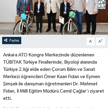
İLÇELER
OTOPARK
TEKNOLOJİ
Paylaş
-
+
A
A
Ankara ATO Kongre Merkezinde düzenlenen
TÜBİTAK Türkiye Finallerinde, Biyoloji alanında
Türkiye 2.liği elde eden Çorum Bilim ve Sanat
Merkezi öğrencileri Ömer Kaan Fidan ve Eymen
Şimşek ile danışman öğretmenleri Dr. Mehmet
Fidan, İl Millî Eğitim Müdürü Cemil Çağlar’ı ziyaret
etti.