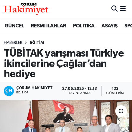
SPOR
Nöbetçi Eczaneler
GÜNCEL
RESMİ İLANLAR
POLİTİKA
ASAYİŞ
SP
POLİTİKA
Hava Durumu
HABERLER
EĞİTİM
TÜBİTAK yarışması Türkiye
SAĞLIK
Çorum Namaz Vakitleri
ikincilerine Çağlar’dan
ASAYİŞ
Trafik Durumu
hediye
EKONOMİ
Süper Lig Puan Durumu ve Fikstür
ÇORUM HAKIMIYET
27.06.2025 - 12:13
133
EDITÖR
YAYINLANMA
GÖSTERIM
GÜNCEL
Tüm Manşetler
AKTÜEL
Son Dakika Haberleri
EĞİTİM
Haber Arşivi