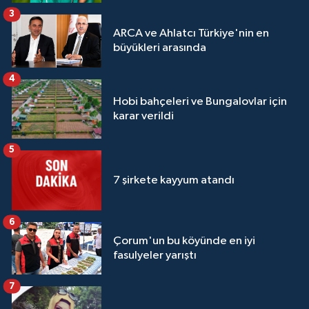
3
ARCA ve Ahlatcı Türkiye'nin en
büyükleri arasında
4
Hobi bahçeleri ve Bungalovlar için
karar verildi
5
7 şirkete kayyum atandı
6
Çorum'un bu köyünde en iyi
fasulyeler yarıştı
7