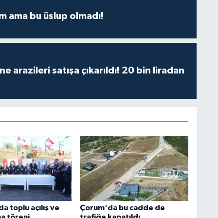
m ama bu üslup olmadı!
 arazileri satışa çıkarıldı! 20 bin liradan
a toplu açılış ve
Çorum'da bu cadde de
a töreni
trafiğe kapatıldı