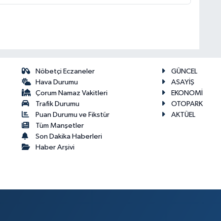
Nöbetçi Eczaneler
GÜNCEL
Hava Durumu
ASAYİŞ
Çorum Namaz Vakitleri
EKONOMİ
Trafik Durumu
OTOPARK
Puan Durumu ve Fikstür
AKTÜEL
Tüm Manşetler
Son Dakika Haberleri
Haber Arşivi