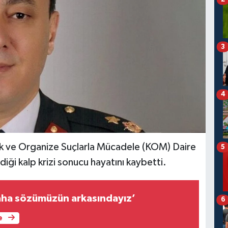
3
4
ık ve Organize Suçlarla Mücadele (KOM) Daire
5
iği kalp krizi sonucu hayatını kaybetti.
saha sözümüzün arkasındayız’
6
e