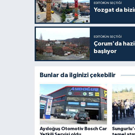
EDITÖRÜN SEÇTIĞI
Yozgat da bizi
EDITÖRÜN SEÇTIĞI
Çorum'da hazine
başlıyor
Bunlar da ilginizi çekebilir
Aydoğuş Otomotiv Bosch Car
Sungurlu'd
Yetkili Servisi oldu
temel atm