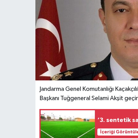
İLÇELER
OTOPARK
TEKNOLOJİ
Jandarma Genel Komutanlığı Kaçakçıl
Başkanı Tuğgeneral Selami Akşit geçird
‘3. sentetik 
İçeriği Görüntül