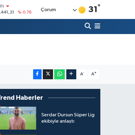
°
IN
31
Çorum
.441,21
%-0.76
R
069
%0.17
265
%0.01
İN
97
%0.02
 ALTIN
81
%1.44
00
7
%64
-
+
A
A
Trend Haberler
Serdar Dursun Süper Lig
ekibiyle anlaştı