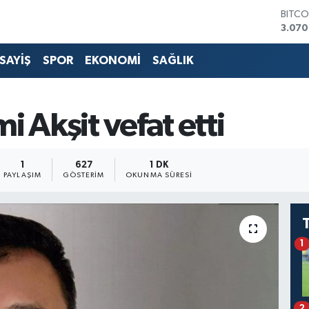
BITCO
3.070
DOLA
47,7
SAYİŞ
SPOR
EKONOMİ
SAĞLIK
EURO
55,0
STERL
64,18
 Akşit vefat etti
GRAM
6574.
BİST1
1
627
1 DK
13.88
PAYLAŞIM
GÖSTERIM
OKUNMA SÜRESI
1
2