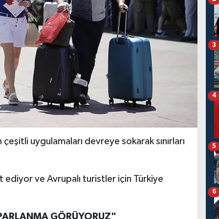
3
4
n çeşitli uygulamaları devreye sokarak sınırları
5
t ediyor ve Avrupalı turistler için Türkiye
6
TOPARLANMA GÖRÜYORUZ"