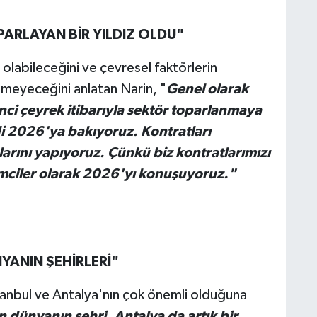
ARLAYAN BİR YILDIZ OLDU"
olabileceğini ve çevresel faktörlerin
emeyeceğini anlatan Narin, "
Genel olarak
2'nci çeyrek itibarıyla sektör toparlanmaya
 2026'ya bakıyoruz. Kontratları
arını yapıyoruz. Çünkü biz kontratlarımızı
zmciler olarak 2026'yı konuşuyoruz."
YANIN ŞEHİRLERİ"
stanbul ve Antalya'nın çok önemli olduğuna
n dünyanın şehri. Antalya da artık bir