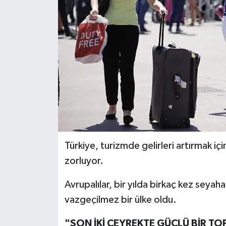
İLÇELER
OTOPARK
TEKNOLOJİ
Türkiye, turizmde gelirleri artırmak içi
zorluyor.
Avrupalılar, bir yılda birkaç kez seyaha
vazgeçilmez bir ülke oldu.
"SON İKİ ÇEYREKTE GÜÇLÜ BİR 