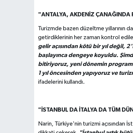
"ANTALYA, AKDENİZ ÇANAĞINDA P
Turizmde bazen düzeltme yıllarının da 
getirdiklerinin her zaman kontrol edil
gelir açısından kötü bir yıl değil, 
başlayınca dengeye koyuldu. Şimdi
bitiriyoruz, yeni dönemin programl
1 yıl öncesinden yapıyoruz ve turi
ifadelerini kullandı.
"İSTANBUL DA İTALYA DA TÜM DÜN
Narin, Türkiye'nin turizmi açısından İ
dikkati çekerek,
"İstanbul artık bütü