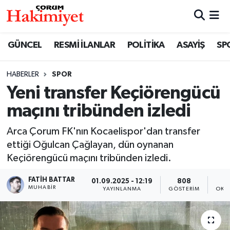
SPOR
Nöbetçi Eczaneler
GÜNCEL
RESMİ İLANLAR
POLİTİKA
ASAYİŞ
SP
POLİTİKA
Hava Durumu
HABERLER
SPOR
Yeni transfer Keçiörengücü
SAĞLIK
Çorum Namaz Vakitleri
maçını tribünden izledi
ASAYİŞ
Trafik Durumu
Arca Çorum FK'nın Kocaelispor'dan transfer
EKONOMİ
Süper Lig Puan Durumu ve Fikstür
ettiği Oğulcan Çağlayan, dün oynanan
Keçiörengücü maçını tribünden izledi.
GÜNCEL
Tüm Manşetler
FATIH BATTAR
01.09.2025 - 12:19
808
MUHABIR
YAYINLANMA
GÖSTERIM
OKU
AKTÜEL
Son Dakika Haberleri
EĞİTİM
Haber Arşivi