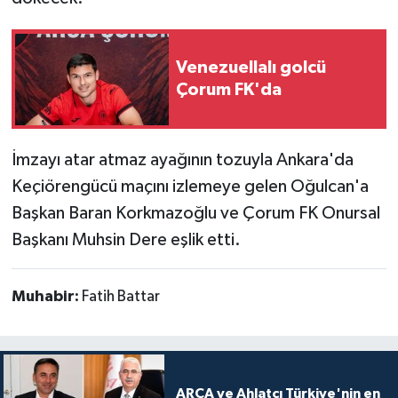
Venezuellalı golcü
Çorum FK'da
İmzayı atar atmaz ayağının tozuyla Ankara'da
Keçiörengücü maçını izlemeye gelen Oğulcan'a
Başkan Baran Korkmazoğlu ve Çorum FK Onursal
Başkanı Muhsin Dere eşlik etti.
Muhabir:
Fatih Battar
ARCA ve Ahlatcı Türkiye'nin en