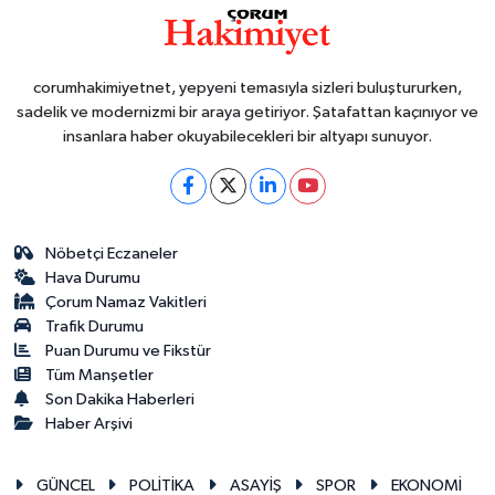
corumhakimiyetnet, yepyeni temasıyla sizleri buluştururken,
sadelik ve modernizmi bir araya getiriyor. Şatafattan kaçınıyor ve
insanlara haber okuyabilecekleri bir altyapı sunuyor.
Nöbetçi Eczaneler
Hava Durumu
Çorum Namaz Vakitleri
Trafik Durumu
Puan Durumu ve Fikstür
Tüm Manşetler
Son Dakika Haberleri
Haber Arşivi
GÜNCEL
POLİTİKA
ASAYİŞ
SPOR
EKONOMİ