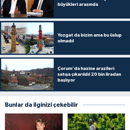
büyükleri arasında
Yozgat da bizim ama bu üslup
olmadı!
Çorum'da hazine arazileri
satışa çıkarıldı! 20 bin liradan
başlıyor
Bunlar da ilginizi çekebilir