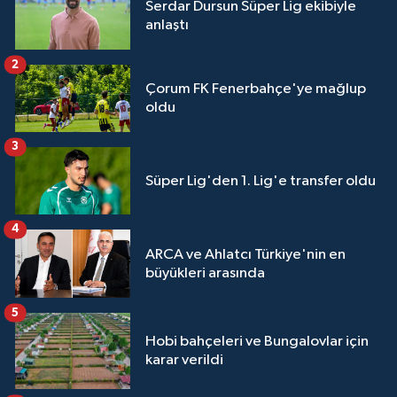
Serdar Dursun Süper Lig ekibiyle
anlaştı
2
Çorum FK Fenerbahçe'ye mağlup
oldu
3
Süper Lig'den 1. Lig'e transfer oldu
4
ARCA ve Ahlatcı Türkiye'nin en
büyükleri arasında
5
Hobi bahçeleri ve Bungalovlar için
karar verildi