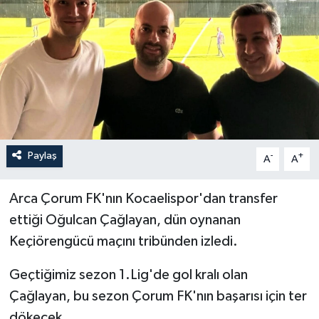
İLÇELER
OTOPARK
TEKNOLOJİ
Paylaş
-
+
A
A
Arca Çorum FK'nın Kocaelispor'dan transfer
ettiği Oğulcan Çağlayan, dün oynanan
Keçiörengücü maçını tribünden izledi.
Geçtiğimiz sezon 1.Lig'de gol kralı olan
Çağlayan, bu sezon Çorum FK'nın başarısı için ter
dökecek.