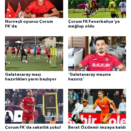
Norveçli oyuncu Çorum
Çorum FK Fenerbahçe'ye
FK'da
mağlup oldu
Galatasaray maçı
'Galatasaray maçına
hazırlıkları yarın başlıyor
hazırız'
Çorum FK'da sakatlık şoku!
Berat Özdemir imzaya kaldı