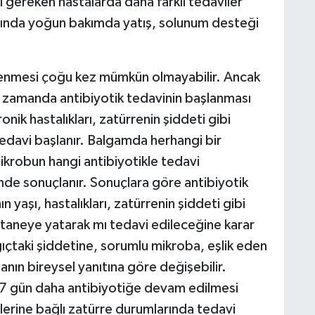
ı gereken hastalarda daha farklı tedaviler
arında yoğun bakımda yatış, solunum desteği
lenmesi çoğu kez mümkün olmayabilir. Ancak
a zamanda antibiyotik tedavinin başlanması
onik hastalıkları, zatürrenin şiddeti gibi
tedavi başlanır. Balgamda herhangi bir
ikrobun hangi antibiyotikle tedavi
inde sonuçlanır. Sonuçlara göre antibiyotik
 yaşı, hastalıkları, zatürrenin şiddeti gibi
taneye yatarak mı tedavi edileceğine karar
ngıçtaki şiddetine, sorumlu mikroba, eşlik eden
anın bireysel yanıtına göre değişebilir.
5-7 gün daha antibiyotiğe devam edilmesi
lerine bağlı zatürre durumlarında tedavi