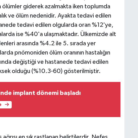
dan ölümler giderek azalmakta iken toplumda
lık ve ölüm nedenidir. Ayakta tedavi edilen
tanede tedavi edilen olgularda oran %12'ye,
larda ise %40'a ulaşmaktadır. Ülkemizde alt
nleri arasında %4.2 ile 5. sırada yer
alarda pnömoniden ölüm oranının hastalığın
arasında değiştiği ve hastanede tedavi edilen
ksek olduğu (%10.3-60) gösterilmiştir.
Diş Hastanesi’nde implant dönemi başladı
e
ğrısı en sık rastlanan belirtilerdir. Nefes