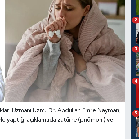
2
3
4
kları Uzmanı Uzm. Dr. Abdullah Emre Nayman,
5
e yaptığı açıklamada zatürre (pnömoni) ve