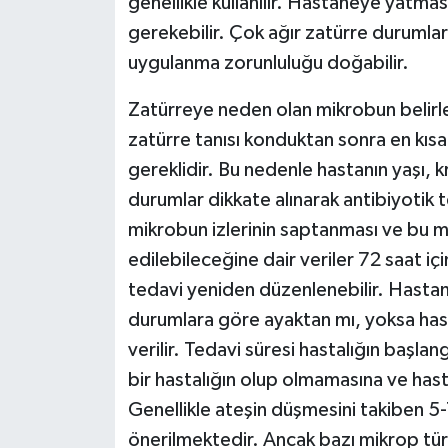
genellikle kullanılır. Hastaneye yatmas
gerekebilir. Çok ağır zatürre duruml
uygulanma zorunluluğu doğabilir.
Zatürreye neden olan mikrobun belir
zatürre tanısı konduktan sonra en kıs
gereklidir. Bu nedenle hastanın yaşı, kr
durumlar dikkate alınarak antibiyotik 
mikrobun izlerinin saptanması ve bu m
edilebileceğine dair veriler 72 saat iç
tedavi yeniden düzenlenebilir. Hastanın
durumlara göre ayaktan mı, yoksa has
verilir. Tedavi süresi hastalığın başla
bir hastalığın olup olmamasına ve hast
Genellikle ateşin düşmesini takiben 
önerilmektedir. Ancak bazı mikrop tür