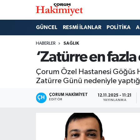
SPOR
Nöbetçi Eczaneler
GÜNCEL
RESMİ İLANLAR
POLİTİKA
A
POLİTİKA
Hava Durumu
HABERLER
SAĞLIK
‘Zatürre en fazla
SAĞLIK
Çorum Namaz Vakitleri
Çorum Özel Hastanesi Göğüs H
ASAYİŞ
Trafik Durumu
Zatürre Günü nedeniyle yaptığı
EKONOMİ
Süper Lig Puan Durumu ve Fikstür
ÇORUM HAKIMIYET
12.11.2025 - 11:21
EDITÖR
YAYINLANMA
GÜNCEL
Tüm Manşetler
AKTÜEL
Son Dakika Haberleri
EĞİTİM
Haber Arşivi