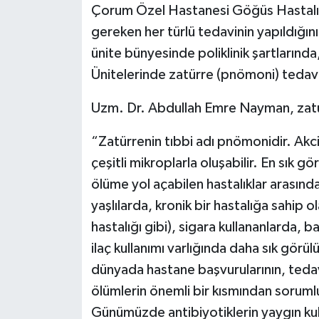
Çorum Özel Hastanesi Göğüs Hastalık
gereken her türlü tedavinin yapıldığı
ünite bünyesinde poliklinik şartlarınd
Ünitelerinde zatürre (pnömoni) tedavis
Uzm. Dr. Abdullah Emre Nayman, zatürr
“Zatürrenin tıbbi adı pnömonidir. Akciğ
çeşitli mikroplarla oluşabilir. En sık
ölüme yol açabilen hastalıklar arasınd
yaşlılarda, kronik bir hastalığa sahip 
hastalığı gibi), sigara kullananlarda, ba
ilaç kullanımı varlığında daha sık gör
dünyada hastane başvurularının, tedavi
ölümlerin önemli bir kısmından soruml
Günümüzde antibiyotiklerin yaygın kull