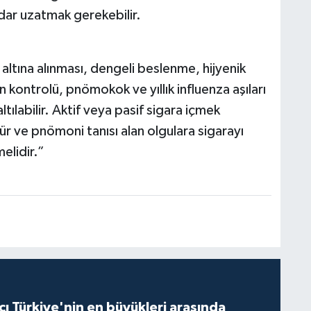
dar uzatmak gerekebilir.
l altına alınması, dengeli beslenme, hijyenik
ın kontrolü, pnömokok ve yıllık influenza aşıları
ltılabilir. Aktif veya pasif sigara içmek
r ve pnömoni tanısı alan olgulara sigarayı
elidir.”
ı Türkiye'nin en büyükleri arasında