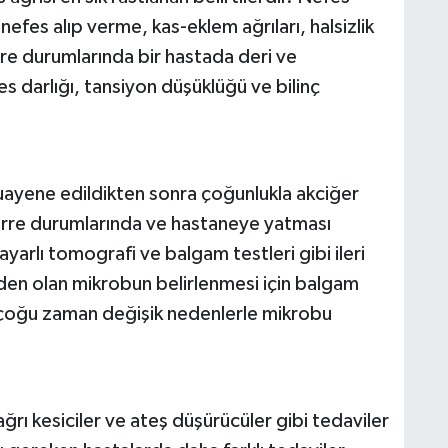
 nefes alıp verme, kas-eklem ağrıları, halsizlik
türre durumlarında bir hastada deri ve
s darlığı, tansiyon düşüklüğü ve bilinç
muayene edildikten sonra çoğunlukla akciğer
atürre durumlarında ve hastaneye yatması
ayarlı tomografi ve balgam testleri gibi ileri
den olan mikrobun belirlenmesi için balgam
 çoğu zaman değişik nedenlerle mikrobu
, ağrı kesiciler ve ateş düşürücüler gibi tedaviler