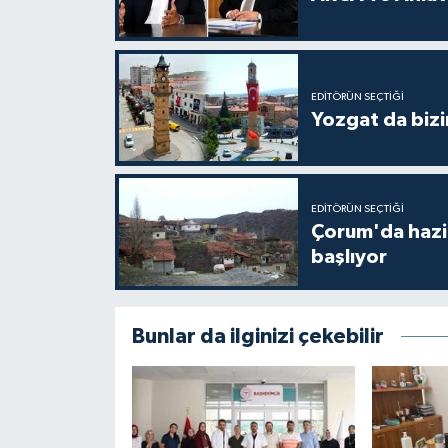
EDITÖRÜN SEÇTIĞI
Yozgat da bizi
EDITÖRÜN SEÇTIĞI
Çorum'da hazine
başlıyor
Bunlar da ilginizi çekebilir