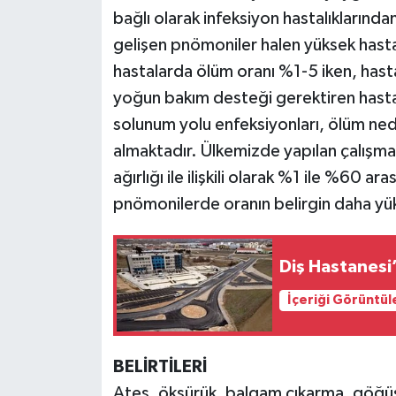
bağlı olarak infeksiyon hastalıkların
gelişen pnömoniler halen yüksek hasta
hastalarda ölüm oranı %1-5 iken, has
yoğun bakım desteği gerektiren hasta
solunum yolu enfeksiyonları, ölüm nede
almaktadır. Ülkemizde yapılan çalışm
ağırlığı ile ilişkili olarak %1 ile %60 
pnömonilerde oranın belirgin daha yü
İçeriği Görüntül
BELİRTİLERİ
Ateş, öksürük, balgam çıkarma, göğüs a