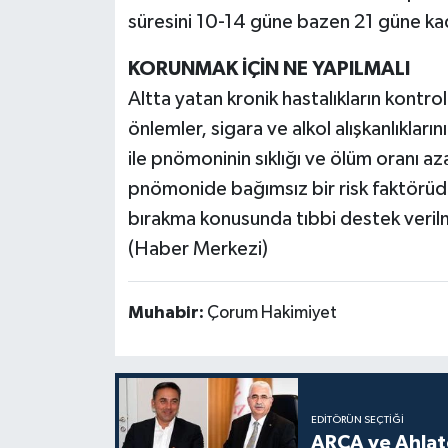
süresini 10-14 güne bazen 21 güne ka
KORUNMAK İÇİN NE YAPILMALI
Altta yatan kronik hastalıkların kontro
önlemler, sigara ve alkol alışkanlıkların
ile pnömoninin sıklığı ve ölüm oranı aza
pnömonide bağımsız bir risk faktörüdü
bırakma konusunda tıbbi destek verilm
(Haber Merkezi)
Muhabir:
Çorum Hakimiyet
EDITÖRÜN SEÇTIĞI
ARCA ve Ahlatc