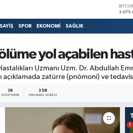
DOLA
47,60
EURO
55,02
SAYİŞ
SPOR
EKONOMİ
SAĞLIK
STERLİ
64,23
GRAM 
6513.9
 ölüme yol açabilen hast
BİST1
13.768
BITCO
astalıkları Uzmanı Uzm. Dr. Abdullah E
3.075.
 açıklamada zatürre (pnömoni) ve tedavisi 
38
3 DK
GÖSTERIM
OKUNMA SÜRESI
1