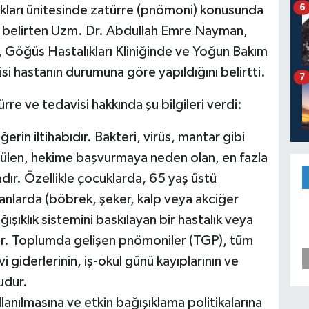
6
ları ünitesinde zatürre (pnömoni) konusunda
nı belirten Uzm. Dr. Abdullah Emre Nayman,
a, Göğüs Hastalıkları Kliniğinde ve Yoğun Bakım
i hastanın durumuna göre yapıldığını belirtti.
7
e ve tedavisi hakkında şu bilgileri verdi:
erin iltihabıdır. Bakteri, virüs, mantar gibi
 görülen, hekime başvurmaya neden olan, en fazla
adır. Özellikle çocuklarda, 65 yaş üstü
olanlarda (böbrek, şeker, kalp veya akciğer
ğışıklık sistemini baskılayan bir hastalık veya
ülür. Toplumda gelişen pnömoniler (TGP), tüm
 giderlerinin, iş-okul günü kayıplarının ve
udur.
anılmasına ve etkin bağışıklama politikalarına