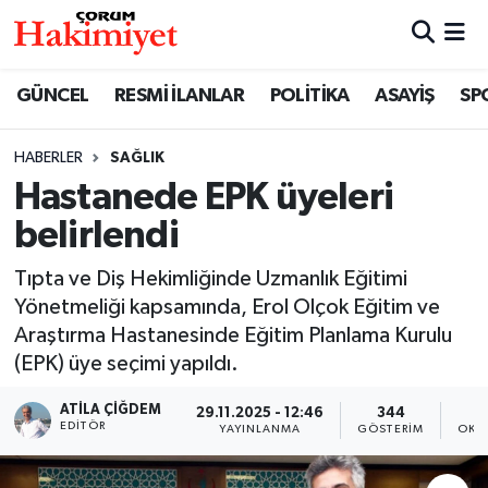
SPOR
Nöbetçi Eczaneler
GÜNCEL
RESMİ İLANLAR
POLİTİKA
ASAYİŞ
SP
POLİTİKA
Hava Durumu
HABERLER
SAĞLIK
Hastanede EPK üyeleri
SAĞLIK
Çorum Namaz Vakitleri
belirlendi
ASAYİŞ
Trafik Durumu
Tıpta ve Diş Hekimliğinde Uzmanlık Eğitimi
EKONOMİ
Süper Lig Puan Durumu ve Fikstür
Yönetmeliği kapsamında, Erol Olçok Eğitim ve
Araştırma Hastanesinde Eğitim Planlama Kurulu
GÜNCEL
Tüm Manşetler
(EPK) üye seçimi yapıldı.
ATILA ÇIĞDEM
29.11.2025 - 12:46
344
AKTÜEL
Son Dakika Haberleri
EDITÖR
YAYINLANMA
GÖSTERIM
OKU
EĞİTİM
Haber Arşivi