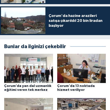
Çorum'da hazine arazileri
satışa çıkarıldı! 20 bin liradan
başlıyor
Bunlar da ilginizi çekebilir
Çorum’da yan dal uzmanlık
Çorum'da 13 noktada
eğitimi veren tek merkez
hizmet veriliyor