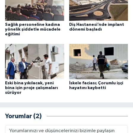
Sağlık personeline kadına
Diş Hastanesi’nde implant
yönelik şiddetle mücadele
dönemi başladı
eğitimi
Eski bina yıkılacak, yeni
İskele faciası; Çorumlu işçi
bina için proje çalışmaları
hayatını kaybetti
sürüyor
Yorumlar (2)