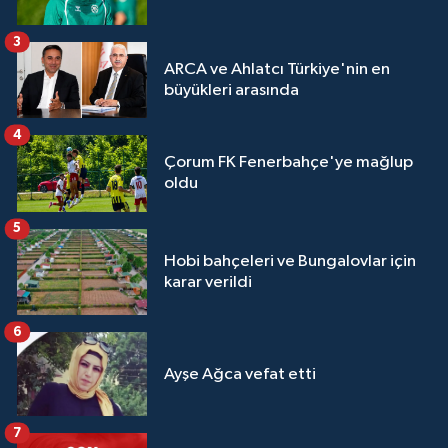
3
ARCA ve Ahlatcı Türkiye'nin en
büyükleri arasında
4
Çorum FK Fenerbahçe'ye mağlup
oldu
5
Hobi bahçeleri ve Bungalovlar için
karar verildi
6
Ayşe Ağca vefat etti
7