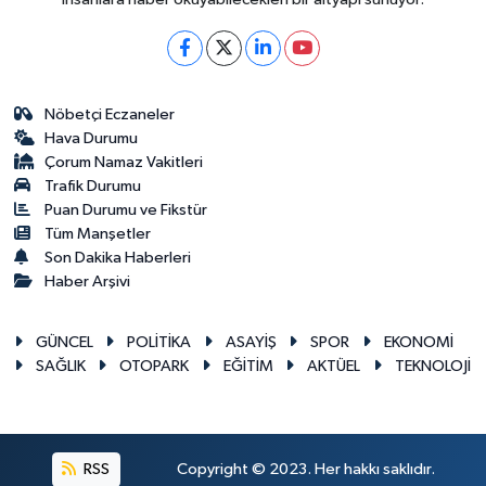
Nöbetçi Eczaneler
Hava Durumu
Çorum Namaz Vakitleri
Trafik Durumu
Puan Durumu ve Fikstür
Tüm Manşetler
Son Dakika Haberleri
Haber Arşivi
GÜNCEL
POLİTİKA
ASAYİŞ
SPOR
EKONOMİ
SAĞLIK
OTOPARK
EĞİTİM
AKTÜEL
TEKNOLOJİ
RSS
Copyright © 2023. Her hakkı saklıdır.