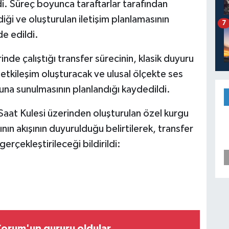
i. Süreç boyunca taraftarlar tarafından
iği ve oluşturulan iletişim planlamasının
7
de edildi.
nde çalıştığı transfer sürecinin, klasik duyuru
k etkileşim oluşturacak ve ulusal ölçekte ses
una sunulmasının planlandığı kaydedildi.
aat Kulesi üzerinden oluşturulan özel kurgu
ın akışının duyurulduğu belirtilerek, transfer
erçekleştirileceği bildirildi:
orum'un gururu oldular