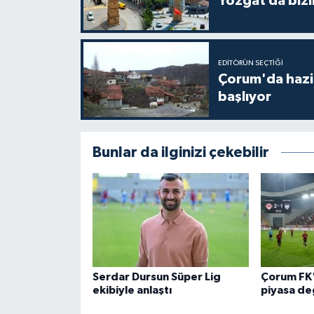
Yozgat da bizi
EDITÖRÜN SEÇTIĞI
Çorum'da hazine
başlıyor
Bunlar da ilginizi çekebilir
Serdar Dursun Süper Lig
Çorum FK'
ekibiyle anlaştı
piyasa değ