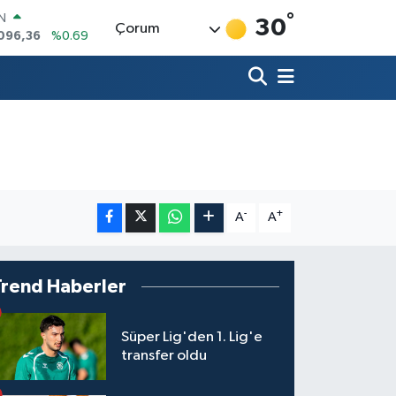
096,36
%0.69
°
30
Çorum
R
06
%0.06
50
%0.02
N
98
%0.2
ALTIN
4
%0.32
00
%48
-
+
A
A
Trend Haberler
Süper Lig'den 1. Lig'e
transfer oldu