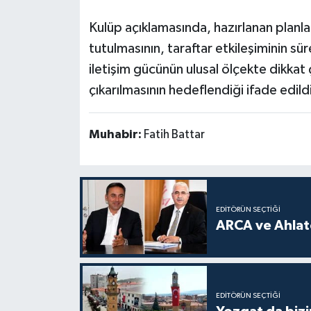
Kulüp açıklamasında, hazırlanan planl
tutulmasının, taraftar etkileşiminin sür
iletişim gücünün ulusal ölçekte dikkat
çıkarılmasının hedeflendiği ifade edild
Muhabir:
Fatih Battar
EDITÖRÜN SEÇTIĞI
ARCA ve Ahlatc
EDITÖRÜN SEÇTIĞI