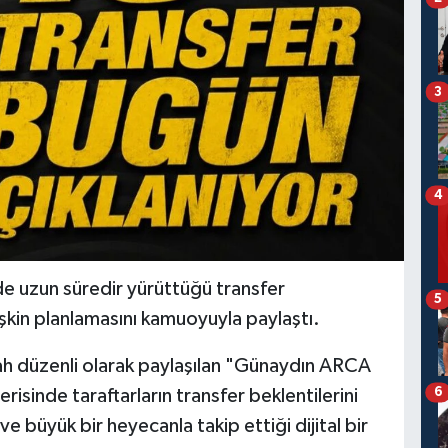
3
4
 uzun süredir yürüttüğü transfer
5
ilişkin planlamasını kamuoyuyla paylaştı.
ah düzenli olarak paylaşılan "Günaydın ARCA
6
risinde taraftarların transfer beklentilerini
e büyük bir heyecanla takip ettiği dijital bir