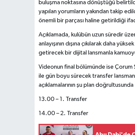
buluşma noktasına dönüştüğü belirtild
yapılan yorumların yakından takip edild
önemli bir parçası haline getirildiği ifa
Açıklamada, kulübün uzun süredir üzeri
anlayışının dışına çıkılarak daha yükse
getirecek bir dijital lansmanla kamuoy
Videonun final bölümünde ise Çorum S
ile gün boyu sürecek transfer lansmanın
açıklamalarının şu plan doğrultusunda g
13.00 – 1. Transfer
14.00 – 2. Transfer
Abu Dabi'de Ç