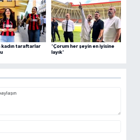
kadın taraftarlar
'Çorum her şeyin en iyisine
du
layık'