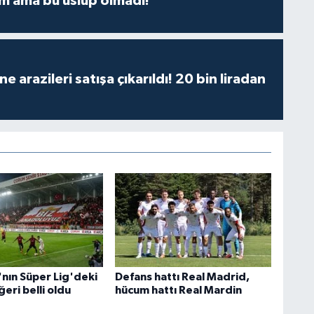
m ama bu üslup olmadı!
 arazileri satışa çıkarıldı! 20 bin liradan
nın Süper Lig'deki
Defans hattı Real Madrid,
eri belli oldu
hücum hattı Real Mardin