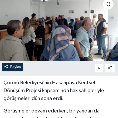
İLÇELER
OTOPARK
TEKNOLOJİ
Paylaş
-
+
A
A
Çorum Belediyesi’nin Hasanpaşa Kentsel
Dönüşüm Projesi kapsamında hak sahipleriyle
görüşmeleri dün sona erdi.
Görüşmeler devam ederken, bir yandan da