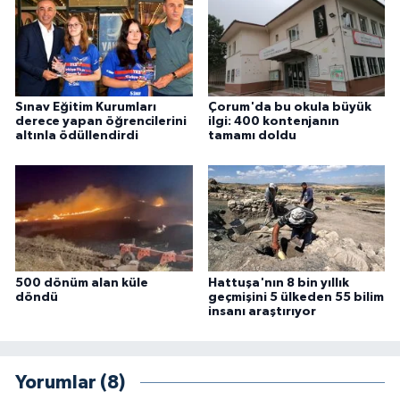
Sınav Eğitim Kurumları
Çorum'da bu okula büyük
derece yapan öğrencilerini
ilgi: 400 kontenjanın
altınla ödüllendirdi
tamamı doldu
500 dönüm alan küle
Hattuşa'nın 8 bin yıllık
döndü
geçmişini 5 ülkeden 55 bilim
insanı araştırıyor
Yorumlar (8)