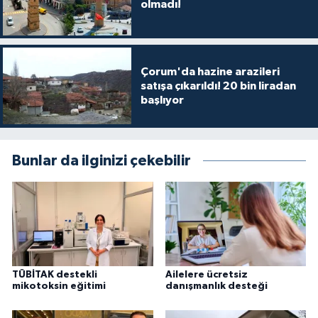
olmadı!
Çorum'da hazine arazileri
satışa çıkarıldı! 20 bin liradan
başlıyor
Bunlar da ilginizi çekebilir
TÜBİTAK destekli
Ailelere ücretsiz
mikotoksin eğitimi
danışmanlık desteği