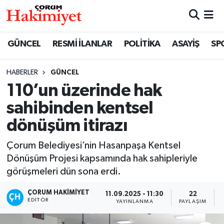
SPOR
Nöbetçi Eczaneler
GÜNCEL
RESMİ İLANLAR
POLİTİKA
ASAYİŞ
SP
POLİTİKA
Hava Durumu
HABERLER
GÜNCEL
110’un üzerinde hak
SAĞLIK
Çorum Namaz Vakitleri
sahibinden kentsel
ASAYİŞ
Trafik Durumu
dönüşüm itirazı
EKONOMİ
Süper Lig Puan Durumu ve Fikstür
Çorum Belediyesi’nin Hasanpaşa Kentsel
Dönüşüm Projesi kapsamında hak sahipleriyle
GÜNCEL
Tüm Manşetler
görüşmeleri dün sona erdi.
AKTÜEL
Son Dakika Haberleri
ÇORUM HAKIMIYET
11.09.2025 - 11:30
22
EDITÖR
YAYINLANMA
PAYLAŞIM
EĞİTİM
Haber Arşivi