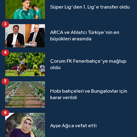
Süper Lig'den 1. Lig'e transfer oldu
3
ARCA ve Ahlatcı Türkiye'nin en
büyükleri arasında
4
Çorum FK Fenerbahçe'ye mağlup
oldu
5
Hobi bahçeleri ve Bungalovlar için
karar verildi
6
Ayşe Ağca vefat etti