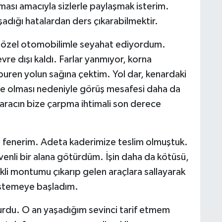
lması amacıyla sizlerle paylaşmak isterim.
şadığı hatalardan ders çıkarabilmektir.
özel otomobilimle seyahat ediyordum.
vre dışı kaldı. Farlar yanmıyor, korna
buren yolun sağına çektim. Yol dar, kenardaki
ece olması nedeniyle görüş mesafesi daha da
 aracın bize çarpma ihtimali son derece
l fenerim. Adeta kaderimize teslim olmuştuk.
enli bir alana götürdüm. İşin daha da kötüsü,
li montumu çıkarıp gelen araçlara sallayarak
istemeye başladım.
durdu. O an yaşadığım sevinci tarif etmem