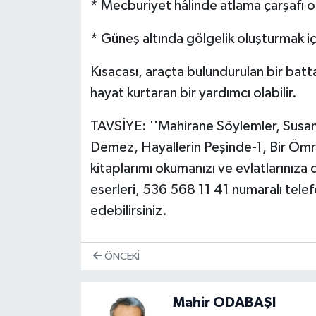
* Mecburiyet hâlinde atlama çarşafı ol
* Güneş altında gölgelik oluşturmak iç
Kısacası, araçta bulundurulan bir bat
hayat kurtaran bir yardımcı olabilir.
TAVSİYE: ''Mahirane Söylemler, Sus
Demez, Hayallerin Peşinde-1, Bir Ömrü
kitaplarımı okumanızı ve evlatlarınız
eserleri, 536 568 11 41 numaralı tele
edebilirsiniz.
ÖNCEKI
Mahir ODABAŞI