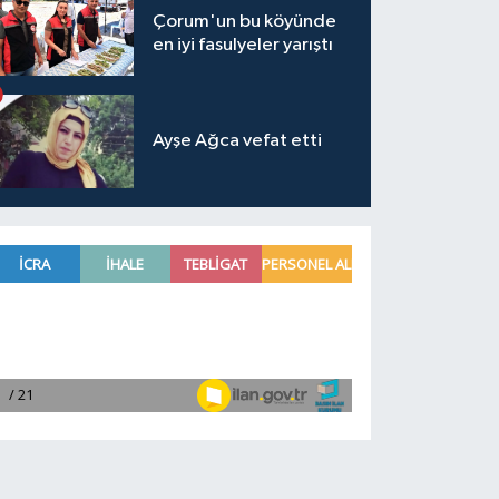
Çorum'un bu köyünde
en iyi fasulyeler yarıştı
Ayşe Ağca vefat etti