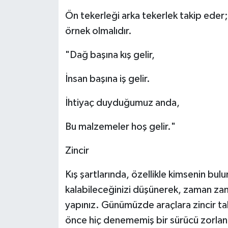
Ön tekerleği arka tekerlek takip eder;
İLÇELER
örnek olmalıdır.
OTOPARK
"Dağ başına kış gelir,
TEKNOLOJİ
İnsan başına iş gelir.
İhtiyaç duyduğumuz anda,
Bu malzemeler hoş gelir."
Zincir
Kış şartlarında, özellikle kimsenin bu
kalabileceğinizi düşünerek, zaman zam
yapınız. Günümüzde araçlara zincir t
önce hiç denememiş bir sürücü zorlanab