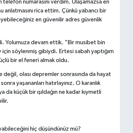
n telefon numarasını verdim. Ulaşamazsa en
 anlatmasını rica ettim. Çünkü yabancı bir
yebileceğiniz en güvenilir adres güvenlik
ldi. Yolumuza devam ettik. "Bir musibet bin
y için söylenmiş gibiydi. Ertesi sabah yaptığım
güçlü bir el feneri almak oldu.
te değil, olası depremler sonrasında da hayat
onra yaşananları hatırlayınız. O karanlık
a da küçük bir ışıldağın ne kadar kıymetli
lir.
ayabileceğini hiç düşündünüz mü?