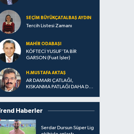
SEÇIM BÜYÜKÇATALBAŞ AYDIN
Tercih Listesi Zamanı
MAHIR ODABAŞI
KÖFTECİ YUSUF'TA BİR
GARSON (Fuat İşler)
H.MUS­TA­FA AK­TAŞ
AR DAMARI ÇATLAĞI,
KISKANMA PATLAĞI DAHA DA
BÜYÜMEDEN
Trend Haberler
Serdar Dursun Süper Lig