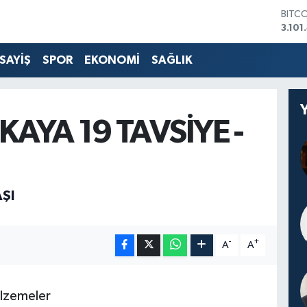
DOL
47,7
EUR
55,2
SAYİŞ
SPOR
EKONOMİ
SAĞLIK
STER
64,4
GRAM
6648
KAYA 19 TAVSİYE -
BİST
13.77
BITC
3.101
ŞI
-
+
A
A
alzemeler