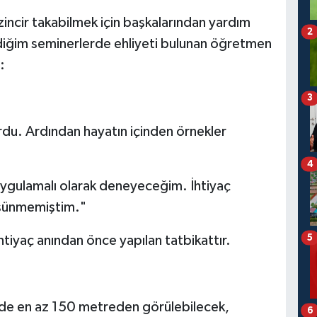
zincir takabilmek için başkalarından yardım
2
rdiğim seminerlerde ehliyeti bulunan öğretmen
:
3
du. Ardından hayatın içinden örnekler
4
uygulamalı olarak deneyeceğim. İhtiyaç
üşünmemiştim."
5
ihtiyaç anından önce yapılan tatbikattır.
inde en az 150 metreden görülebilecek,
6