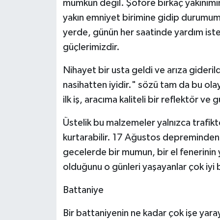
mümkün değil. Şoföre birkaç yakınımı
yakın emniyet birimine gidip durumumu
yerde, günün her saatinde yardım iste
güçlerimizdir.
Nihayet bir usta geldi ve arıza gideri
nasihatten iyidir." sözü tam da bu ola
ilk iş, aracıma kaliteli bir reflektör ve 
Üstelik bu malzemeler yalnızca trafik
kurtarabilir. 17 Ağustos depreminden s
gecelerde bir mumun, bir el fenerinin y
olduğunu o günleri yaşayanlar çok iyi bi
Battaniye
Bir battaniyenin ne kadar çok işe yar