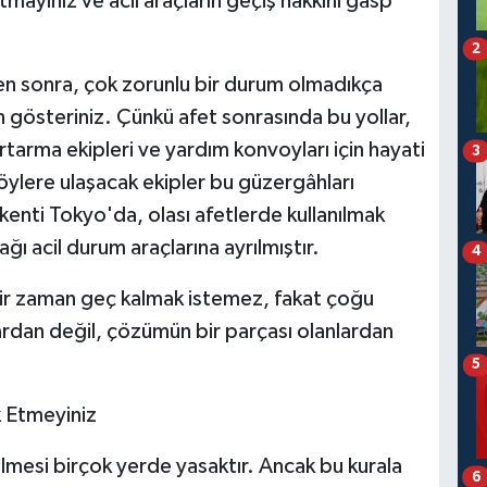
tmayınız ve acil araçların geçiş hakkını gasp
2
en sonra, çok zorunlu bir durum olmadıkça
 gösteriniz. Çünkü afet sonrasında bu yollar,
rtarma ekipleri ve yardım konvoyları için hayati
3
öylere ulaşacak ekipler bu güzergâhları
kenti Tokyo'da, olası afetlerde kullanılmak
ağı acil durum araçlarına ayrılmıştır.
4
bir zaman geç kalmak istemez, fakat çoğu
ardan değil, çözümün bir parçası olanlardan
5
k Etmeyiniz
dilmesi birçok yerde yasaktır. Ancak bu kurala
6