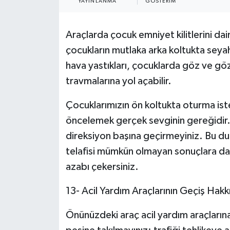
YAYINLANMA
GÖSTERIM
İLÇELER
Araçlarda çocuk emniyet kilitlerini dai
OTOPARK
çocukların mutlaka arka koltukta seya
hava yastıkları, çocuklarda göz ve gö
TEKNOLOJİ
travmalarına yol açabilir.
Çocuklarımızın ön koltukta oturma ist
öncelemek gerçek sevginin gereğidir. 
direksiyon başına geçirmeyiniz. Bu duru
telafisi mümkün olmayan sonuçlara da
azabı çekersiniz.
13- Acil Yardım Araçlarının Geçiş Hakk
Önünüzdeki araç acil yardım araçlarına 