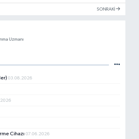
SONRAKI
vun­ma Uz­ma­nı
ler)
03.08.2026
.2026
ürme Cihazı
07.06.2026