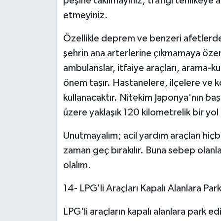
peşine takılmayınız; trafiği tehlikeye a
etmeyiniz.
Özellikle deprem ve benzeri afetlerd
şehrin ana arterlerine çıkmamaya özen
ambulanslar, itfaiye araçları, arama-ku
önem taşır. Hastanelere, ilçelere ve k
kullanacaktır. Nitekim Japonya'nın baş
üzere yaklaşık 120 kilometrelik bir yol 
Unutmayalım; acil yardım araçları hiç
zaman geç bırakılır. Buna sebep olanl
olalım.
14- LPG'li Araçları Kapalı Alanlara Par
LPG'li araçların kapalı alanlara park e