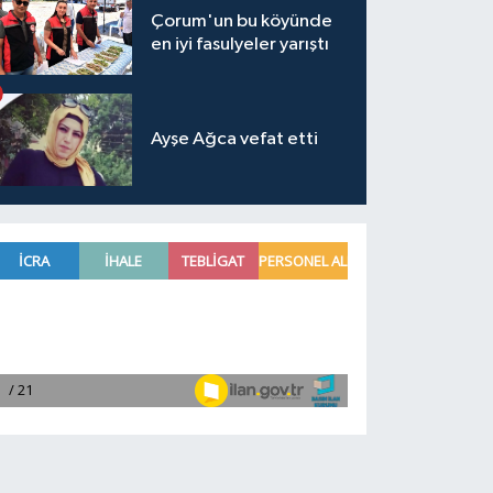
Çorum'un bu köyünde
en iyi fasulyeler yarıştı
Ayşe Ağca vefat etti