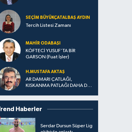
SEÇIM BÜYÜKÇATALBAŞ AYDIN
Tercih Listesi Zamanı
MAHIR ODABAŞI
KÖFTECİ YUSUF'TA BİR
GARSON (Fuat İşler)
H.MUS­TA­FA AK­TAŞ
AR DAMARI ÇATLAĞI,
KISKANMA PATLAĞI DAHA DA
BÜYÜMEDEN
Trend Haberler
Serdar Dursun Süper Lig