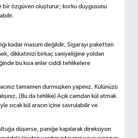
hte bir özgüven oluşturur; korku duygusunu
bilir.
dığı kadar masum değildir. Sigarayı paketten
k, dikkatinizi birkaç saniyeliğine yoldan
iğinde bu kısa anlar ciddi tehlikelere
racınız tamamen durmuşken yapınız. Külünüzü
ışınız. (Bu da tehlike) Açık camdan kül atmak
yle sıcak kül aracın içine savrulabilir ve
oltuğa düşerse, paniğe kapılarak direksiyon