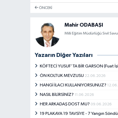
ÖNCEKI
Mahir ODABAŞI
Mil­li Eği­tim Mü­dür­lü­ğü Si­vil Sa­
Yazarın Diğer Yazıları
KÖFTECİ YUSUF'TA BİR GARSON (Fuat İş
ÖN KOLTUK MEVZUSU
22.06.2026
HANGİ İLACI KULLANIYORSUNUZ?
12.06
NASIL BİLİRSİNİZ?
11.06.2026
HER ARKADAŞ DOST MU?
09.06.2026
19 PLAKAYA 19 TAVSİYE - 7 Yangın Sönd