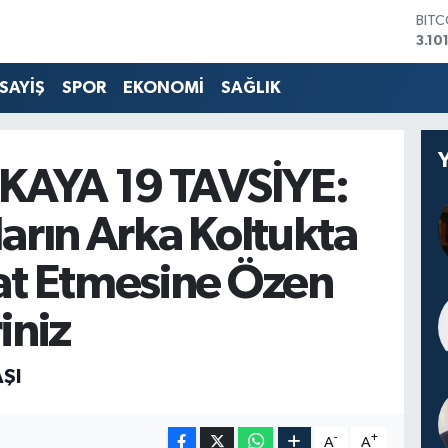
BIT
3.10
DOL
47,
SAYİŞ
SPOR
EKONOMİ
SAĞLIK
EUR
55,
STER
64,4
KAYA 19 TAVSİYE:
GRA
664
arın Arka Koltukta
BİST
13.7
t Etmesine Özen
iniz
ŞI
-
+
A
A