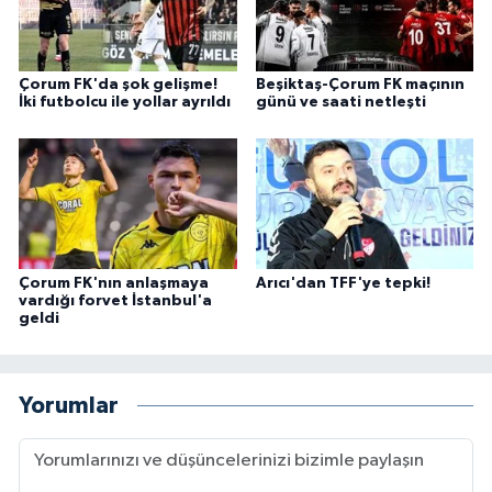
Çorum FK'da şok gelişme!
Beşiktaş-Çorum FK maçının
İki futbolcu ile yollar ayrıldı
günü ve saati netleşti
Çorum FK'nın anlaşmaya
Arıcı'dan TFF'ye tepki!
vardığı forvet İstanbul'a
geldi
Yorumlar