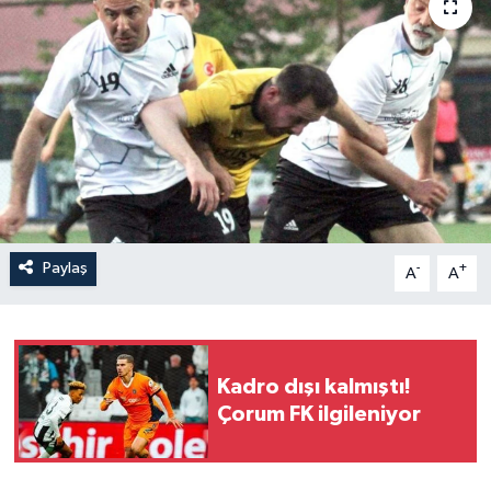
İLÇELER
OTOPARK
TEKNOLOJİ
Paylaş
-
+
A
A
Kadro dışı kalmıştı!
Çorum FK ilgileniyor