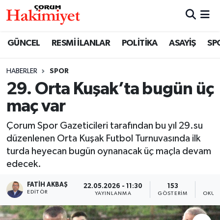
SPOR
Nöbetçi Eczaneler
GÜNCEL
RESMİ İLANLAR
POLİTİKA
ASAYİŞ
SP
POLİTİKA
Hava Durumu
HABERLER
SPOR
29. Orta Kuşak’ta bugün üç
SAĞLIK
Çorum Namaz Vakitleri
maç var
ASAYİŞ
Trafik Durumu
Çorum Spor Gazeticileri tarafından bu yıl 29.su
EKONOMİ
Süper Lig Puan Durumu ve Fikstür
düzenlenen Orta Kuşak Futbol Turnuvasında ilk
turda heyecan bugün oynanacak üç maçla devam
GÜNCEL
Tüm Manşetler
edecek.
FATIH AKBAŞ
22.05.2026 - 11:30
153
AKTÜEL
Son Dakika Haberleri
EDITÖR
YAYINLANMA
GÖSTERIM
OKUN
EĞİTİM
Haber Arşivi