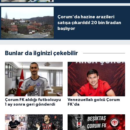
Çorum'da hazine arazileri
satışa çıkarıldı! 20 bin liradan
başlıyor
Bunlar da ilginizi çekebilir
Çorum FK aldığı futbolcuyu
Venezuellalı golcü Çorum
1 ay sonra geri gönderdi
FK'da