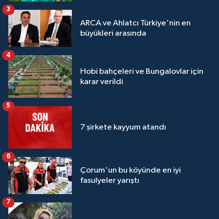
3
ARCA ve Ahlatcı Türkiye'nin en
büyükleri arasında
4
Hobi bahçeleri ve Bungalovlar için
karar verildi
5
7 şirkete kayyum atandı
6
Çorum'un bu köyünde en iyi
fasulyeler yarıştı
7