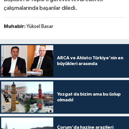
çalışmalarında başarılar diledi.
Muhabir:
Yüksel Basar
ARCA ve Ahlatcı Türkiye'nin en
büyükleri arasında
Yozgat da bizim ama bu üslup
olmadı!
Çorum'da hazine arazileri