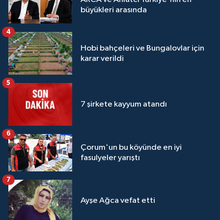
büyükleri arasında
4
Hobi bahçeleri ve Bungalovlar için
karar verildi
5
7 şirkete kayyum atandı
6
Çorum'un bu köyünde en iyi
fasulyeler yarıştı
7
Ayşe Ağca vefat etti