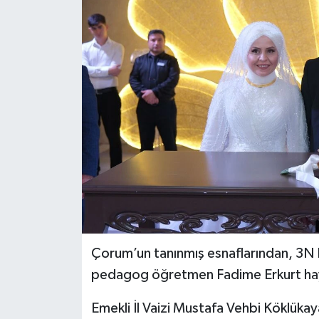
İLÇELER
OTOPARK
TEKNOLOJİ
Çorum’un tanınmış esnaflarından, 3N 
pedagog öğretmen Fadime Erkurt hayat
Emekli İl Vaizi Mustafa Vehbi Köklükay