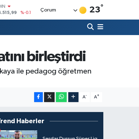
°
AR
23
Çorum
436
%0.18
O
510
%0.32
LİN
811
%0.38
 ALTIN
.55
%0
ını birleştirdi
100
79
%-14
OIN
ükaya ile pedagog öğretmen
4.515,99
%-0.1
-
+
A
A
Trend Haberler
Serdar Dursun Süper Lig