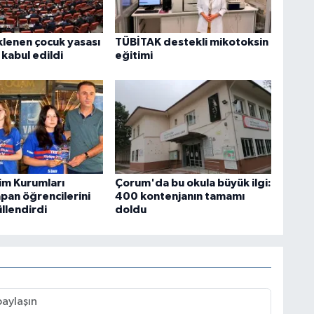
klenen çocuk yasası
TÜBİTAK destekli mikotoksin
abul edildi
eğitimi
tim Kurumları
Çorum'da bu okula büyük ilgi:
pan öğrencilerini
400 kontenjanın tamamı
üllendirdi
doldu