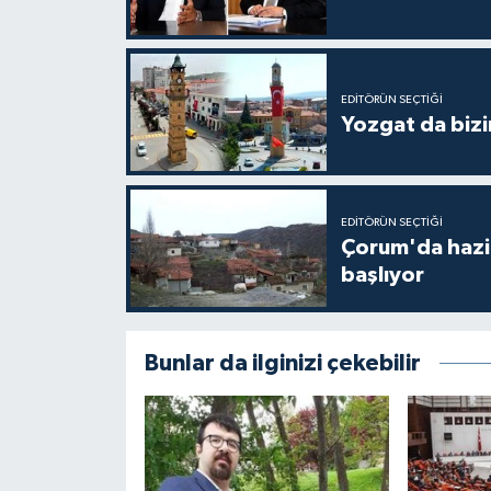
EDITÖRÜN SEÇTIĞI
Yozgat da bizi
EDITÖRÜN SEÇTIĞI
Çorum'da hazine
başlıyor
Bunlar da ilginizi çekebilir