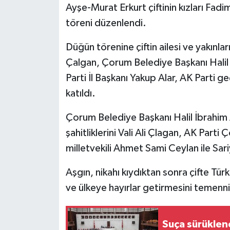
Ayşe-Murat Erkurt çiftinin kızları Fad
töreni düzenlendi.
Düğün törenine çiftin ailesi ve yakınlar
Çalgan, Çorum Belediye Başkanı Halil İ
Parti İl Başkanı Yakup Alar, AK Parti
katıldı.
Çorum Belediye Başkanı Halil İbrahim Aş
şahitliklerini Vali Ali Çlagan, AK Par
milletvekili Ahmet Sami Ceylan ile Sa
Aşgın, nikahı kıydıktan sonra çifte Türk
ve ülkeye hayırlar getirmesini temenni
Suça sürüklen