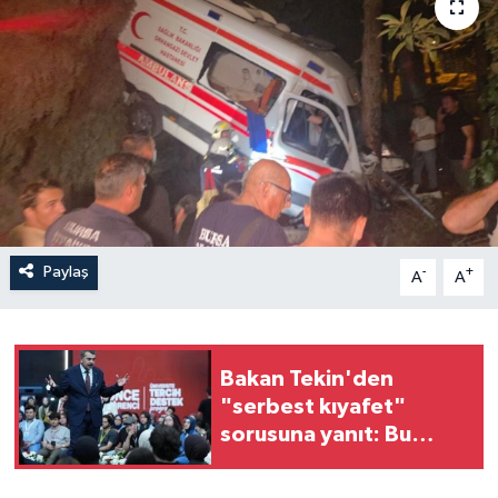
İLÇELER
OTOPARK
TEKNOLOJİ
Paylaş
-
+
A
A
Bakan Tekin'den
"serbest kıyafet"
sorusuna yanıt: Bu
yüzden kaldırılmış