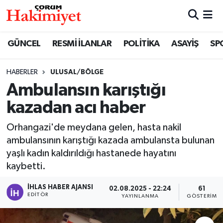
SPOR
Nöbetçi Eczaneler
GÜNCEL
RESMİ İLANLAR
POLİTİKA
ASAYİŞ
SP
POLİTİKA
Hava Durumu
HABERLER
ULUSAL/BÖLGE
Ambulansın karıştığı
SAĞLIK
Çorum Namaz Vakitleri
kazadan acı haber
ASAYİŞ
Trafik Durumu
Orhangazi'de meydana gelen, hasta nakil
EKONOMİ
Süper Lig Puan Durumu ve Fikstür
ambulansının karıştığı kazada ambulansta bulunan
yaşlı kadın kaldırıldığı hastanede hayatını
GÜNCEL
Tüm Manşetler
kaybetti.
İHLAS HABER AJANSI
02.08.2025 - 22:24
61
AKTÜEL
Son Dakika Haberleri
EDITÖR
YAYINLANMA
GÖSTERIM
EĞİTİM
Haber Arşivi