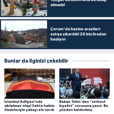
olmadı!
Çorum'da hazine arazileri
satışa çıkarıldı! 20 bin liradan
başlıyor
Bunlar da ilginizi çekebilir
İstanbul Adliyesi’nde
Bakan Tekin'den "serbest
akılalmaz olay! Sahte hakim
kıyafet" sorusuna yanıt: Bu
ifadeleriyle yakayı ele verdi
yüzden kaldırılmış