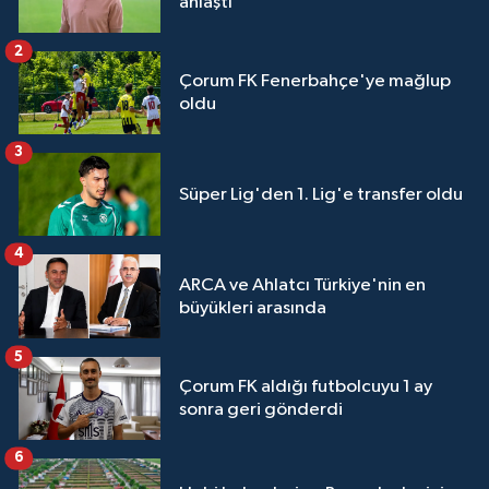
anlaştı
2
Çorum FK Fenerbahçe'ye mağlup
oldu
3
Süper Lig'den 1. Lig'e transfer oldu
4
ARCA ve Ahlatcı Türkiye'nin en
büyükleri arasında
5
Çorum FK aldığı futbolcuyu 1 ay
sonra geri gönderdi
6