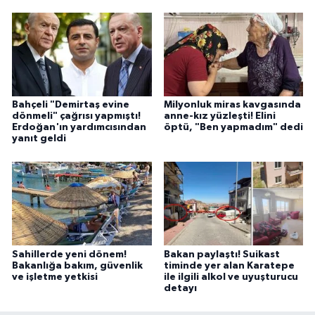
Bahçeli "Demirtaş evine
Milyonluk miras kavgasında
dönmeli" çağrısı yapmıştı!
anne-kız yüzleşti! Elini
Erdoğan'ın yardımcısından
öptü, "Ben yapmadım" dedi
yanıt geldi
Sahillerde yeni dönem!
Bakan paylaştı! Suikast
Bakanlığa bakım, güvenlik
timinde yer alan Karatepe
ve işletme yetkisi
ile ilgili alkol ve uyuşturucu
detayı