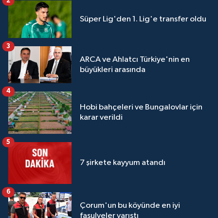
2
Süper Lig'den 1. Lig'e transfer oldu
3
ARCA ve Ahlatcı Türkiye'nin en
büyükleri arasında
4
Hobi bahçeleri ve Bungalovlar için
karar verildi
5
7 şirkete kayyum atandı
6
Çorum'un bu köyünde en iyi
fasulyeler yarıştı