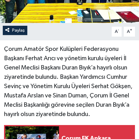
İLÇELER
OTOPARK
Paylaş
-
+
A
A
TEKNOLOJİ
Çorum Amatör Spor Kulüpleri Federasyonu
Başkanı Ferhat Arıcı ve yönetim kurulu üyeleri İl
Genel Meclisi Başkanı Duran Bıyık’a hayırlı olsun
ziyaretinde bulundu. Başkan Yardımcsı Cumhur
Sevinç ve Yönetim Kurulu Üyeleri Serhat Gökşen,
Mustafa Arslan ve Sinan Duman, Çorum İl Genel
Meclisi Başkanlığı görevine seçilen Duran Bıyık’a
hayırlı olsun ziyaretinde bulundu.
Çorum FK Ankara