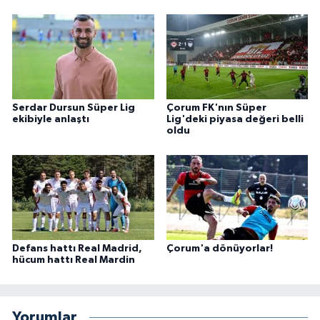
Serdar Dursun Süper Lig
Çorum FK'nın Süper
ekibiyle anlaştı
Lig'deki piyasa değeri belli
oldu
Defans hattı Real Madrid,
Çorum'a dönüyorlar!
hücum hattı Real Mardin
Yorumlar