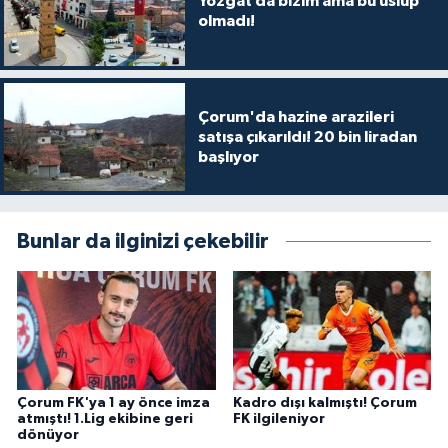
Yozgat da bizim ama bu üslup
olmadı!
Çorum'da hazine arazileri
satışa çıkarıldı! 20 bin liradan
başlıyor
Bunlar da ilginizi çekebilir
Çorum FK'ya 1 ay önce imza
Kadro dışı kalmıştı! Çorum
atmıştı! 1.Lig ekibine geri
FK ilgileniyor
dönüyor