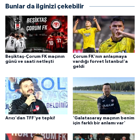
Bunlar da ilginizi çekebilir
Beşiktaş-Çorum FK maçının
Çorum FK'nın anlaşmaya
günü ve saati netleşti
vardığı forvet İstanbul'a
geldi
Arıcı'dan TFF'ye tepki!
'Galatasaray maçının benim
için farklı bir anlamı var'