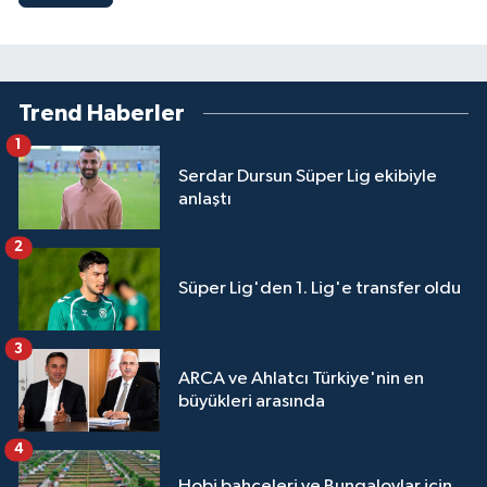
Trend Haberler
1
Serdar Dursun Süper Lig ekibiyle
anlaştı
2
Süper Lig'den 1. Lig'e transfer oldu
3
ARCA ve Ahlatcı Türkiye'nin en
büyükleri arasında
4
Hobi bahçeleri ve Bungalovlar için