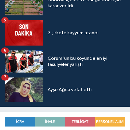
karar verildi
5
7 şirkete kayyum atandı
6
Çorum'un bu köyünde en iyi
fasulyeler yarıştı
7
Ayşe Ağca vefat etti