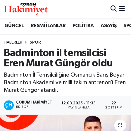
SPOR
Nöbetçi Eczaneler
GÜNCEL
RESMİ İLANLAR
POLİTİKA
ASAYİŞ
SP
POLİTİKA
Hava Durumu
HABERLER
SPOR
Badminton il temsilcisi
SAĞLIK
Çorum Namaz Vakitleri
Eren Murat Güngör oldu
ASAYİŞ
Trafik Durumu
Badminton İl Temsilciliğine Osmancık Barış Boyar
EKONOMİ
Süper Lig Puan Durumu ve Fikstür
Badminton Akademi ve milli takım antrenörü Eren
Murat Güngör atandı.
GÜNCEL
Tüm Manşetler
ÇORUM HAKIMIYET
12.03.2025 - 11:33
22
EDITÖR
YAYINLANMA
GÖSTERIM
AKTÜEL
Son Dakika Haberleri
EĞİTİM
Haber Arşivi