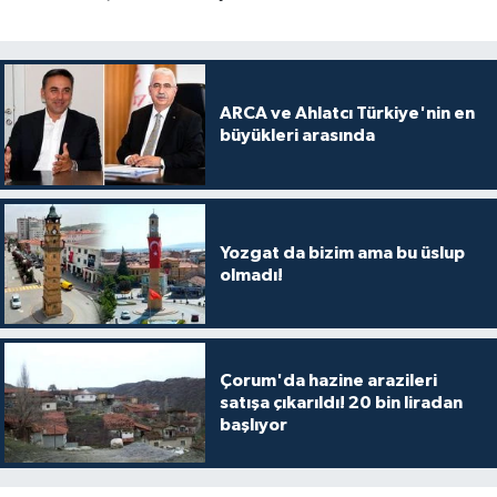
ARCA ve Ahlatcı Türkiye'nin en
büyükleri arasında
Yozgat da bizim ama bu üslup
olmadı!
Çorum'da hazine arazileri
satışa çıkarıldı! 20 bin liradan
başlıyor