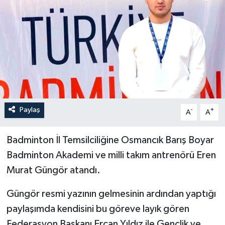
İLÇELER
OTOPARK
TEKNOLOJİ
Paylaş
-
+
A
A
Badminton İl Temsilciliğine Osmancık Barış Boyar
Badminton Akademi ve milli takım antrenörü Eren
Murat Güngör atandı.
Güngör resmi yazının gelmesinin ardından yaptığı
paylaşımda kendisini bu göreve layık gören
Federasyon Başkanı Ercan Yıldız ile Gençlik ve