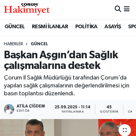
SPOR
Nöbetçi Eczaneler
GÜNCEL
RESMİ İLANLAR
POLİTİKA
ASAYİŞ
SP
POLİTİKA
Hava Durumu
HABERLER
GÜNCEL
Başkan Aşgın’dan Sağlık
SAĞLIK
Çorum Namaz Vakitleri
çalışmalarına destek
ASAYİŞ
Trafik Durumu
Çorum İl Sağlık Müdürlüğü tarafından Çorum’da
EKONOMİ
Süper Lig Puan Durumu ve Fikstür
yapılan sağlık çalışmalarının değerlendirilmesi için
basın toplantısı düzenlendi.
GÜNCEL
Tüm Manşetler
ATILA ÇIĞDEM
25.09.2025 - 11:14
45
EDITÖR
YAYINLANMA
GÖSTERIM
OKU
AKTÜEL
Son Dakika Haberleri
EĞİTİM
Haber Arşivi