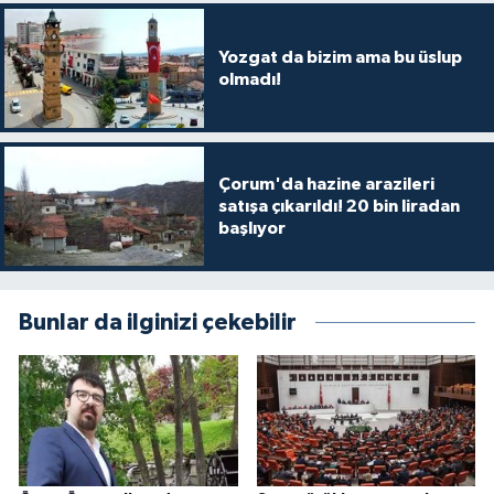
Yozgat da bizim ama bu üslup
olmadı!
Çorum'da hazine arazileri
satışa çıkarıldı! 20 bin liradan
başlıyor
Bunlar da ilginizi çekebilir