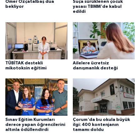
Ömer Özçatalbaş dua
Suça sürüklenen çocuk
bekliyor
yasası TBMM'de kabul
edildi
TÜBİTAK destekli
Ailelere ücretsiz
mikotoksin eğitimi
danışmanlık desteği
Sınav Eğitim Kurumları
Çorum'da bu okula büyük
derece yapan öğrencilerini
ilgi: 400 kontenjanın
altınla ödüllendirdi
tamamı doldu