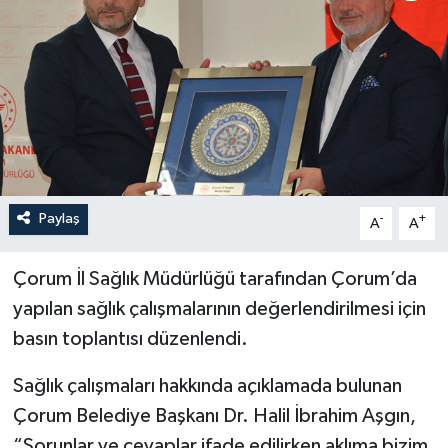
İLÇELER
OTOPARK
TEKNOLOJİ
Paylaş
-
+
A
A
Çorum İl Sağlık Müdürlüğü tarafından Çorum’da
yapılan sağlık çalışmalarının değerlendirilmesi için
basın toplantısı düzenlendi.
Sağlık çalışmaları hakkında açıklamada bulunan
Çorum Belediye Başkanı Dr. Halil İbrahim Aşgın,
“Sorunlar ve cevaplar ifade edilirken aklıma bizim