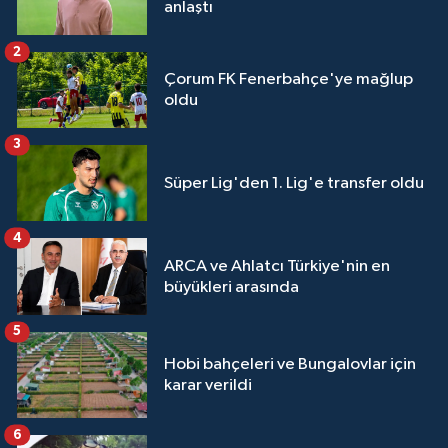
anlaştı
2
Çorum FK Fenerbahçe'ye mağlup
oldu
3
Süper Lig'den 1. Lig'e transfer oldu
4
ARCA ve Ahlatcı Türkiye'nin en
büyükleri arasında
5
Hobi bahçeleri ve Bungalovlar için
karar verildi
6