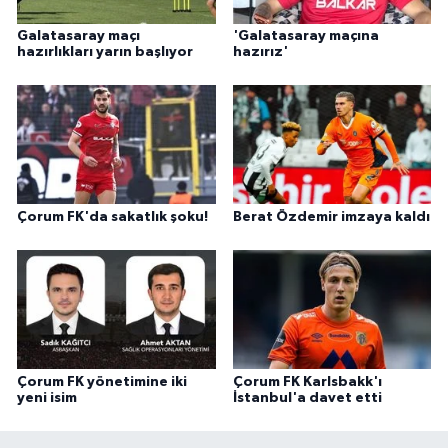
Galatasaray maçı
'Galatasaray maçına
hazırlıkları yarın başlıyor
hazırız'
Çorum FK'da sakatlık şoku!
Berat Özdemir imzaya kaldı
Çorum FK yönetimine iki
Çorum FK Karlsbakk'ı
yeni isim
İstanbul'a davet etti