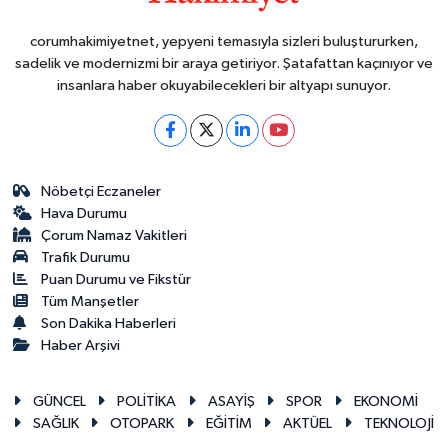
corumhakimiyetnet, yepyeni temasıyla sizleri buluştururken,
sadelik ve modernizmi bir araya getiriyor. Şatafattan kaçınıyor ve
insanlara haber okuyabilecekleri bir altyapı sunuyor.
Nöbetçi Eczaneler
Hava Durumu
Çorum Namaz Vakitleri
Trafik Durumu
Puan Durumu ve Fikstür
Tüm Manşetler
Son Dakika Haberleri
Haber Arşivi
GÜNCEL
POLİTİKA
ASAYİŞ
SPOR
EKONOMİ
SAĞLIK
OTOPARK
EĞİTİM
AKTÜEL
TEKNOLOJİ