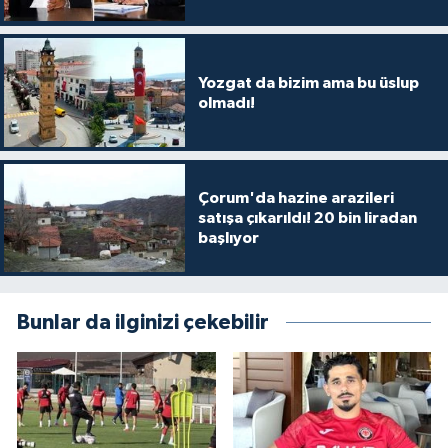
Yozgat da bizim ama bu üslup
olmadı!
Çorum'da hazine arazileri
satışa çıkarıldı! 20 bin liradan
başlıyor
Bunlar da ilginizi çekebilir