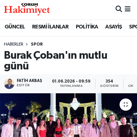
SPOR
Nöbetçi Eczaneler
GÜNCEL
RESMİ İLANLAR
POLİTİKA
ASAYİŞ
SP
POLİTİKA
Hava Durumu
HABERLER
SPOR
Burak Çoban'ın mutlu
SAĞLIK
Çorum Namaz Vakitleri
günü
ASAYİŞ
Trafik Durumu
FATIH AKBAŞ
01.06.2026 - 09:59
354
EKONOMİ
Süper Lig Puan Durumu ve Fikstür
EDITÖR
YAYINLANMA
GÖSTERIM
OKU
GÜNCEL
Tüm Manşetler
AKTÜEL
Son Dakika Haberleri
EĞİTİM
Haber Arşivi