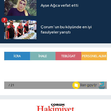
Ayşe Ağca vefat etti
7
Çorum'un bu köyünde en iyi
fasulyeler yarıştı