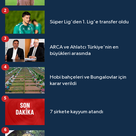
2
Süper Lig'den 1. Lig'e transfer oldu
3
ARCA ve Ahlatcı Türkiye'nin en
büyükleri arasında
4
Hobi bahçeleri ve Bungalovlar için
karar verildi
5
7 şirkete kayyum atandı
6