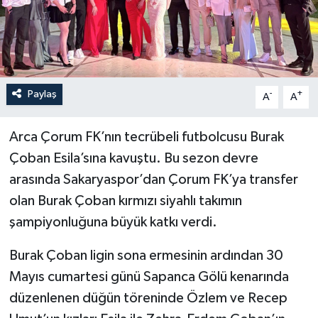
İLÇELER
OTOPARK
Paylaş
-
+
TEKNOLOJİ
A
A
Arca Çorum FK’nın tecrübeli futbolcusu Burak
Çoban Esila’sına kavuştu. Bu sezon devre
arasında Sakaryaspor’dan Çorum FK’ya transfer
olan Burak Çoban kırmızı siyahlı takımın
şampiyonluğuna büyük katkı verdi.
Burak Çoban ligin sona ermesinin ardından 30
Mayıs cumartesi günü Sapanca Gölü kenarında
düzenlenen düğün töreninde Özlem ve Recep