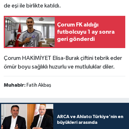
de eşi ile birlikte katıldı.
Çorum FK aldığı
futbolcuyu 1 ay sonra
geri gönderdi
Çorum HAKİMİYET Elisa-Burak çiftini tebrik eder
ömür boyu sağlıklı huzurlu ve mutluluklar diler.
Muhabir:
Fatih Akbaş
ARCA ve Ahlatcı Türkiye'nin en
büyükleri arasında