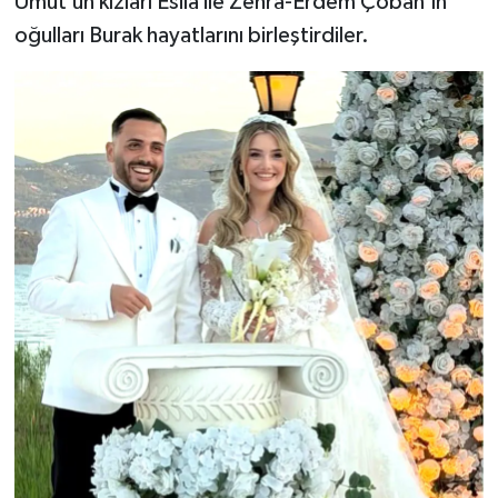
Umut’un kızları Esila ile Zehra-Erdem Çoban’ın
oğulları Burak hayatlarını birleştirdiler.