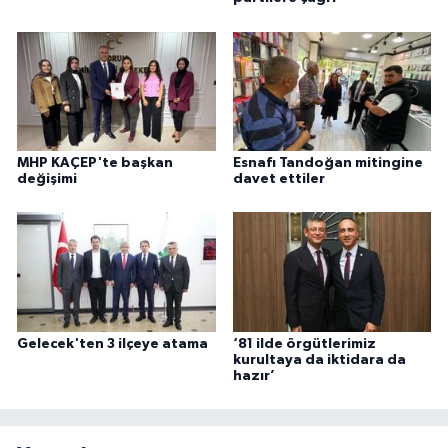
MHP KAÇEP'te başkan
Esnafı Tandoğan mitingine
değişimi
davet ettiler
Gelecek'ten 3 ilçeye atama
‘81 ilde örgütlerimiz
kurultaya da iktidara da
hazır’