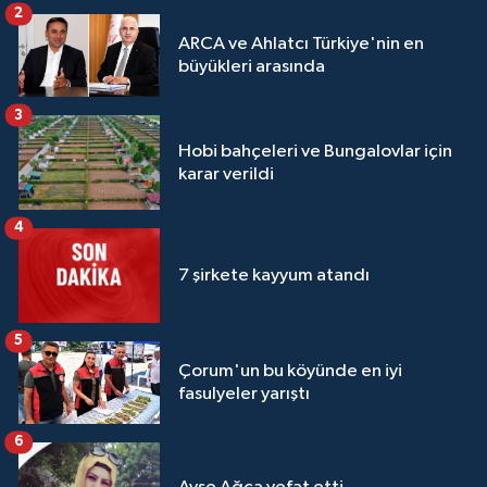
2
ARCA ve Ahlatcı Türkiye'nin en
büyükleri arasında
3
Hobi bahçeleri ve Bungalovlar için
karar verildi
4
7 şirkete kayyum atandı
5
Çorum'un bu köyünde en iyi
fasulyeler yarıştı
6