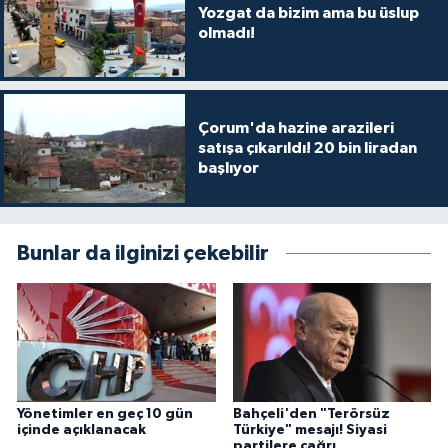
Yozgat da bizim ama bu üslup
olmadı!
Çorum'da hazine arazileri
satışa çıkarıldı! 20 bin liradan
başlıyor
Bunlar da ilginizi çekebilir
Yönetimler en geç 10 gün
Bahçeli'den "Terörsüz
içinde açıklanacak
Türkiye" mesajı! Siyasi
partilere çağrı