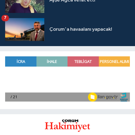
Ayşe Ağca vefat etti
7
Çorum'a havaalanı yapacak!