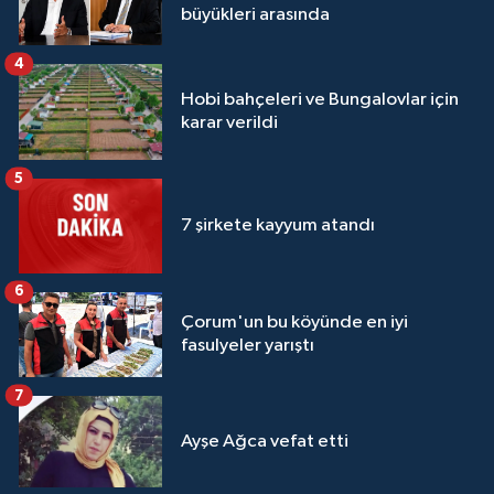
büyükleri arasında
4
Hobi bahçeleri ve Bungalovlar için
karar verildi
5
7 şirkete kayyum atandı
6
Çorum'un bu köyünde en iyi
fasulyeler yarıştı
7
Ayşe Ağca vefat etti