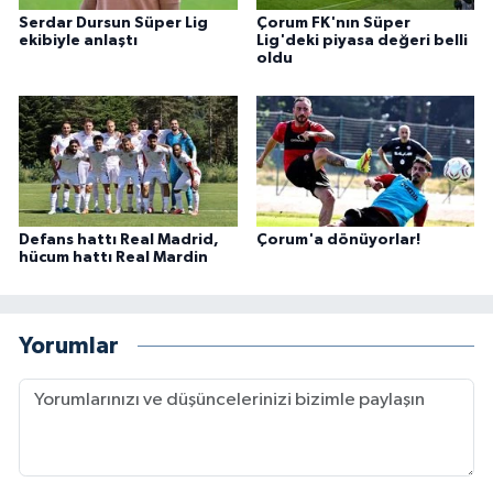
Serdar Dursun Süper Lig
Çorum FK'nın Süper
ekibiyle anlaştı
Lig'deki piyasa değeri belli
oldu
Defans hattı Real Madrid,
Çorum'a dönüyorlar!
hücum hattı Real Mardin
Yorumlar