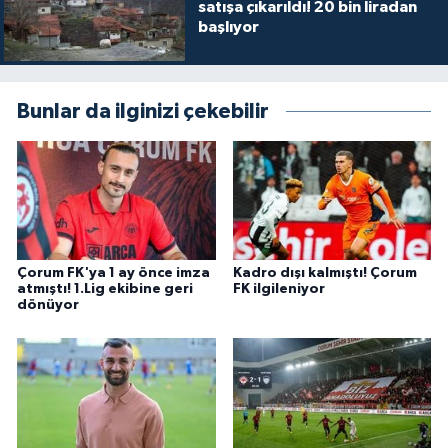
satışa çıkarıldı! 20 bin liradan
başlıyor
Bunlar da ilginizi çekebilir
Çorum FK'ya 1 ay önce imza
Kadro dışı kalmıştı! Çorum
atmıştı! 1.Lig ekibine geri
FK ilgileniyor
dönüyor