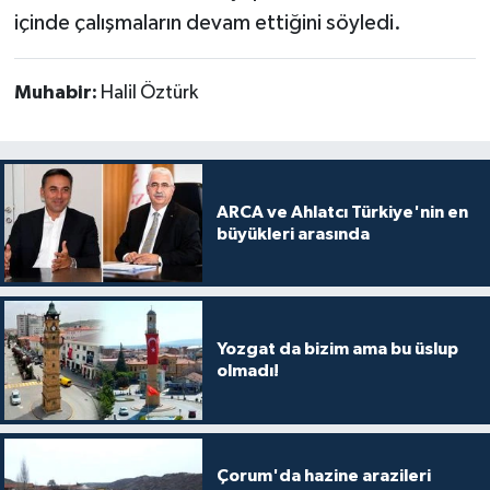
içinde çalışmaların devam ettiğini söyledi.
Muhabir:
Halil Öztürk
ARCA ve Ahlatcı Türkiye'nin en
büyükleri arasında
Yozgat da bizim ama bu üslup
olmadı!
Çorum'da hazine arazileri