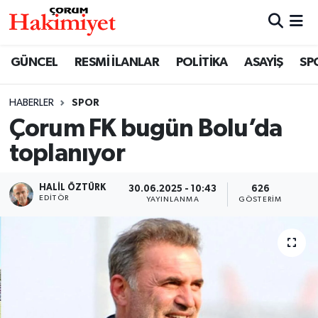
SPOR
Nöbetçi Eczaneler
GÜNCEL
RESMİ İLANLAR
POLİTİKA
ASAYİŞ
SP
POLİTİKA
Hava Durumu
HABERLER
SPOR
Çorum FK bugün Bolu’da
SAĞLIK
Çorum Namaz Vakitleri
toplanıyor
ASAYİŞ
Trafik Durumu
HALIL ÖZTÜRK
30.06.2025 - 10:43
626
EKONOMİ
Süper Lig Puan Durumu ve Fikstür
EDITÖR
YAYINLANMA
GÖSTERIM
GÜNCEL
Tüm Manşetler
AKTÜEL
Son Dakika Haberleri
EĞİTİM
Haber Arşivi